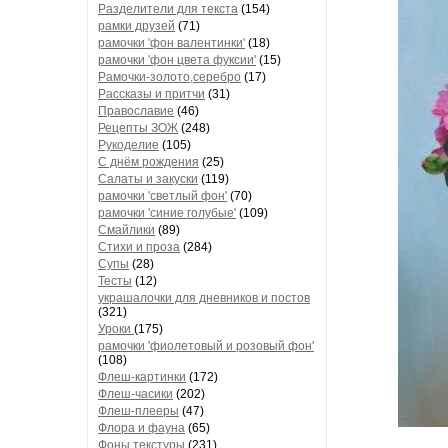
Разделители для текста
(154)
рамки друзей
(71)
рамочки 'фон валентинки'
(18)
рамочки 'фон цвета фуксии'
(15)
Рамочки-золото,серебро
(17)
Рассказы и притчи
(31)
Православие
(46)
Рецепты ЗОЖ
(248)
Рукоделие
(105)
С днём рождения
(25)
Салаты и закуски
(119)
рамочки 'светлый фон'
(70)
рамочки 'синие голубые'
(109)
Смайлики
(89)
Стихи и проза
(284)
Супы
(28)
Тесты
(12)
украшалочки для дневников и постов
(321)
Уроки
(175)
рамочки 'фиолетовый и розовый фон'
(108)
Флеш-картинки
(172)
Флеш-часики
(202)
Флеш-плееры
(47)
Флора и фауна
(65)
Фоны текстуры
(231)