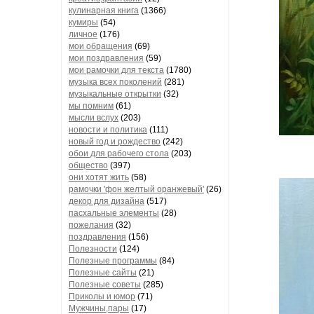
кулинарная книга
(1366)
кумиры
(54)
личное
(176)
мои обращения
(69)
мои поздравления
(59)
мои рамочки для текста
(1780)
музыка всех поколений
(281)
музыкальные открытки
(32)
мы помним
(61)
мысли вслух
(203)
новости и политика
(111)
новый год и рождество
(242)
обои для рабочего стола
(203)
общество
(397)
они хотят жить
(58)
рамочки 'фон желтый оранжевый'
(26)
декор для дизайна
(517)
пасхальные элементы
(28)
пожелания
(32)
поздравления
(156)
Полезности
(124)
Полезные программы
(84)
Полезные сайты
(21)
Полезные советы
(285)
Приколы и юмор
(71)
Мужчины,пары
(17)