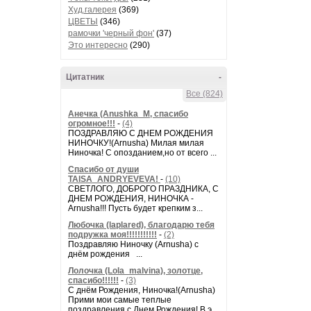
Худ.галерея
(369)
ЦВЕТЫ
(346)
рамочки 'черный фон'
(37)
Это интересно
(290)
Цитатник
-
Все (824)
Анечка (Anushka_M, спасибо
огромное!!!
-
(4)
ПОЗДРАВЛЯЮ С ДНЕМ РОЖДЕНИЯ
НИНОЧКУ!(Arnusha) Милая милая
Ниночка! С опозданием,но от всего ...
Спасибо от души
TAISA_ANDRYEVEVA!
-
(10)
СВЕТЛОГО, ДОБРОГО ПРАЗДНИКА, С
ДНЕМ РОЖДЕНИЯ, НИНОЧКА -
Arnusha!!! Пусть будет крепким з...
Любочка (laplared), благодарю тебя
подружка моя!!!!!!!!!!!
-
(2)
Поздравляю Ниночку (Arnusha) с
днём рождения ...
Лолочка (Lola_malvina), золотце,
спасибо!!!!!!
-
(3)
С днём Рождения, Ниночка!(Аrnusha)
Прими мои самые теплые
поздравления с Днем Рождения! В э...