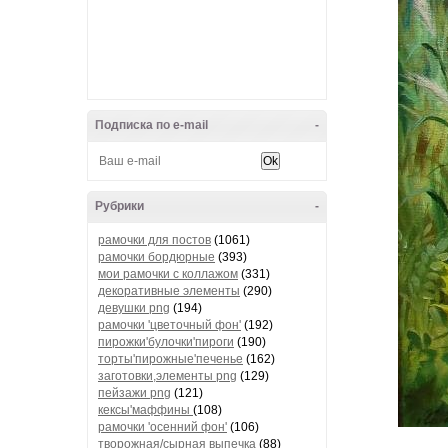
Подписка по e-mail
-
Рубрики
-
рамочки для постов
(1061)
рамочки бордюрные
(393)
мои рамочки с коллажом
(331)
декоративные элементы
(290)
девушки png
(194)
рамочки 'цветочный фон'
(192)
пирожки'булочки'пироги
(190)
торты'пирожные'печенье
(162)
заготовки,элементы png
(129)
пейзажи png
(121)
кексы'маффины
(108)
рамочки 'осенний фон'
(106)
творожная/сырная выпечка
(88)