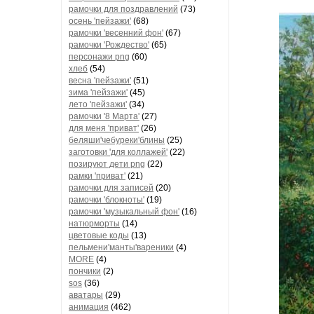
рамочки для поздравлений
(73)
осень 'пейзажи'
(68)
рамочки 'весенний фон'
(67)
рамочки 'Рождество'
(65)
персонажи png
(60)
хлеб
(54)
весна 'пейзажи'
(51)
зима 'пейзажи'
(45)
лето 'пейзажи'
(34)
рамочки '8 Марта'
(27)
для меня 'приват'
(26)
беляши'чебуреки'блины
(25)
заготовки 'для коллажей'
(22)
позируют дети png
(22)
рамки 'приват'
(21)
рамочки для записей
(20)
рамочки 'блокноты'
(19)
рамочки 'музыкальный фон'
(16)
натюрморты
(14)
цветовые коды
(13)
пельмени'манты'вареники
(4)
MORE
(4)
пончики
(2)
sos
(36)
аватары
(29)
анимация
(462)