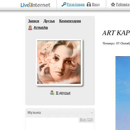
Регистрация
Вход
Рейтинги
Записи
Друзья
Комментарии
Arnusha
ART КА
Четверг, 05 Октяб
В друзья
Музыка
-
Все (10)