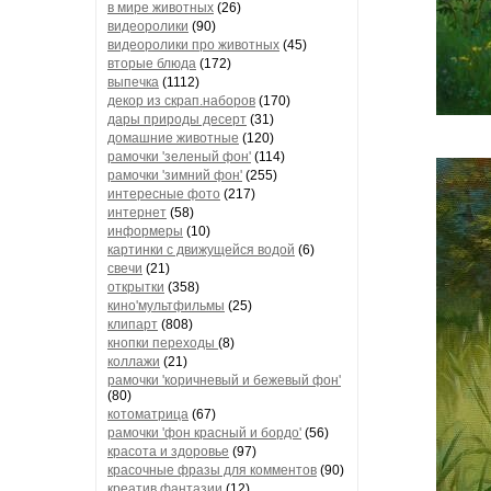
в мире животных
(26)
видеоролики
(90)
видеоролики про животных
(45)
вторые блюда
(172)
выпечка
(1112)
декор из скрап.наборов
(170)
дары природы десерт
(31)
домашние животные
(120)
рамочки 'зеленый фон'
(114)
рамочки 'зимний фон'
(255)
интересные фото
(217)
интернет
(58)
информеры
(10)
картинки с движущейся водой
(6)
свечи
(21)
открытки
(358)
кино'мультфильмы
(25)
клипарт
(808)
кнопки переходы
(8)
коллажи
(21)
рамочки 'коричневый и бежевый фон'
(80)
котоматрица
(67)
рамочки 'фон красный и бордо'
(56)
красота и здоровье
(97)
красочные фразы для комментов
(90)
креатив,фантазии
(12)