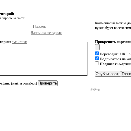
ентарий:
 пароль на сайте:
Комментарий можно доб
нужно будет ввести сим
Напоминание пароля
тария:
смайлики
Прикрепить картинк
Переводить URL в
Подписаться на к
Подписать карти
рафии: (найти ошибки)