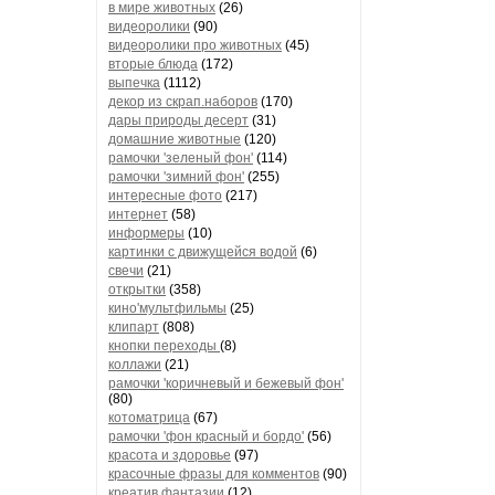
в мире животных
(26)
видеоролики
(90)
видеоролики про животных
(45)
вторые блюда
(172)
выпечка
(1112)
декор из скрап.наборов
(170)
дары природы десерт
(31)
домашние животные
(120)
рамочки 'зеленый фон'
(114)
рамочки 'зимний фон'
(255)
интересные фото
(217)
интернет
(58)
информеры
(10)
картинки с движущейся водой
(6)
свечи
(21)
открытки
(358)
кино'мультфильмы
(25)
клипарт
(808)
кнопки переходы
(8)
коллажи
(21)
рамочки 'коричневый и бежевый фон'
(80)
котоматрица
(67)
рамочки 'фон красный и бордо'
(56)
красота и здоровье
(97)
красочные фразы для комментов
(90)
креатив,фантазии
(12)