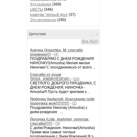
Худ.галерея
(369)
ЦВЕТЫ
(346)
рамочки 'черный фон'
(37)
Это интересно
(290)
Цитатник
-
Все (824)
Анечка (Anushka_M, спасибо
огромное!!!
-
(4)
ПОЗДРАВЛЯЮ С ДНЕМ РОЖДЕНИЯ
НИНОЧКУ!(Arnusha) Милая милая
Ниночка! С опозданием,но от всего ...
Спасибо от души
TAISA_ANDRYEVEVA!
-
(10)
СВЕТЛОГО, ДОБРОГО ПРАЗДНИКА, С
ДНЕМ РОЖДЕНИЯ, НИНОЧКА -
Arnusha!!! Пусть будет крепким з...
Любочка (laplared), благодарю тебя
подружка моя!!!!!!!!!!!
-
(2)
Поздравляю Ниночку (Arnusha) с
днём рождения ...
Лолочка (Lola_malvina), золотце,
спасибо!!!!!!
-
(3)
С днём Рождения, Ниночка!(Аrnusha)
Прими мои самые теплые
поздравления с Днем Рождения! В э...