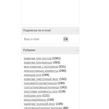
Подписка по e-mail
-
Рубрики
-
рамочки для постов
(1061)
рамочки бордюрные
(393)
мои рамочки с коллажом
(331)
декоративные элементы
(290)
девушки png
(194)
рамочки 'цветочный фон'
(192)
пирожки'булочки'пироги
(190)
торты'пирожные'печенье
(162)
заготовки,элементы png
(129)
пейзажи png
(121)
кексы'маффины
(108)
рамочки 'осенний фон'
(106)
творожная/сырная выпечка
(88)