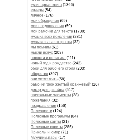
кулинарная книга
(1366)
кумиры
(54)
личное
(176)
мои обращения
(69)
мои поздравления
(59)
мои рамочки для текста
(1780)
музыка всех поколений
(281)
музыкальные открытки
(32)
мы помним
(61)
мысли вслух
(203)
новости и политика
(111)
новый год и рождество
(242)
обои для рабочего стола
(203)
общество
(397)
они хотят жить
(58)
рамочки 'фон желтый оранжевый'
(26)
декор для дизайна
(517)
пасхальные элементы
(28)
пожелания
(32)
поздравления
(156)
Полезности
(124)
Полезные программы
(84)
Полезные сайты
(21)
Полезные советы
(285)
Приколы и юмор
(71)
Мужчины,пары
(17)