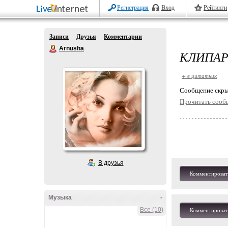
Регистрация
Вход
Рейтинги
Записи
Друзья
Комментарии
Arnusha
КЛИПАР
+ в цитатник
Cообщение скры
Прочитать сооб
В друзья
Комментироват
Музыка
-
Все (10)
Комментироват