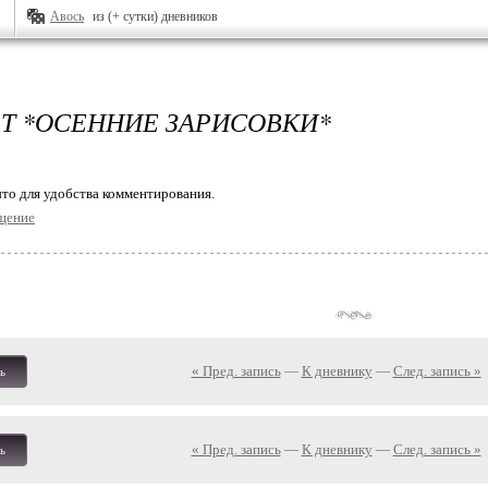
Авось
из (+ сутки) дневников
Т *ОСЕННИЕ ЗАРИСОВКИ*
то для удобства комментирования.
щение
« Пред. запись
—
К дневнику
—
След. запись »
ь
« Пред. запись
—
К дневнику
—
След. запись »
ь