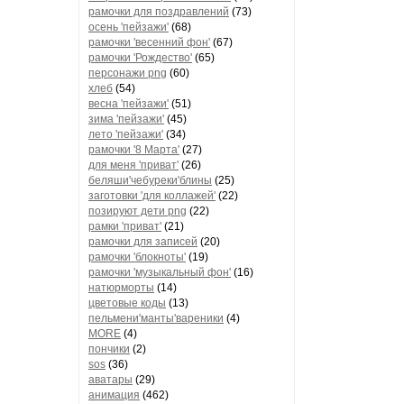
рамочки для поздравлений
(73)
осень 'пейзажи'
(68)
рамочки 'весенний фон'
(67)
рамочки 'Рождество'
(65)
персонажи png
(60)
хлеб
(54)
весна 'пейзажи'
(51)
зима 'пейзажи'
(45)
лето 'пейзажи'
(34)
рамочки '8 Марта'
(27)
для меня 'приват'
(26)
беляши'чебуреки'блины
(25)
заготовки 'для коллажей'
(22)
позируют дети png
(22)
рамки 'приват'
(21)
рамочки для записей
(20)
рамочки 'блокноты'
(19)
рамочки 'музыкальный фон'
(16)
натюрморты
(14)
цветовые коды
(13)
пельмени'манты'вареники
(4)
MORE
(4)
пончики
(2)
sos
(36)
аватары
(29)
анимация
(462)