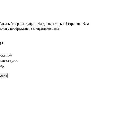
авить без регистрации. На дополнительной странице Вам
волы с изображения в специальное поле.
у:
 ссылку
омментарии
нку