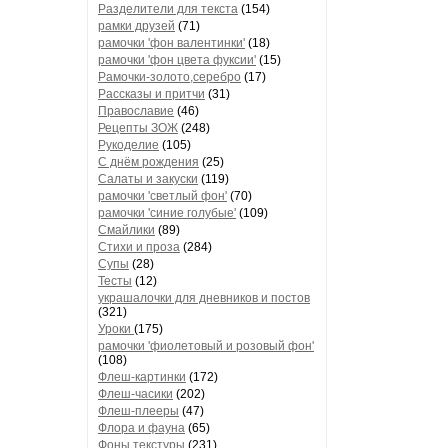
Разделители для текста
(154)
рамки друзей
(71)
рамочки 'фон валентинки'
(18)
рамочки 'фон цвета фуксии'
(15)
Рамочки-золото,серебро
(17)
Рассказы и притчи
(31)
Православие
(46)
Рецепты ЗОЖ
(248)
Рукоделие
(105)
С днём рождения
(25)
Салаты и закуски
(119)
рамочки 'светлый фон'
(70)
рамочки 'синие голубые'
(109)
Смайлики
(89)
Стихи и проза
(284)
Супы
(28)
Тесты
(12)
украшалочки для дневников и постов
(321)
Уроки
(175)
рамочки 'фиолетовый и розовый фон'
(108)
Флеш-картинки
(172)
Флеш-часики
(202)
Флеш-плееры
(47)
Флора и фауна
(65)
Фоны текстуры
(231)