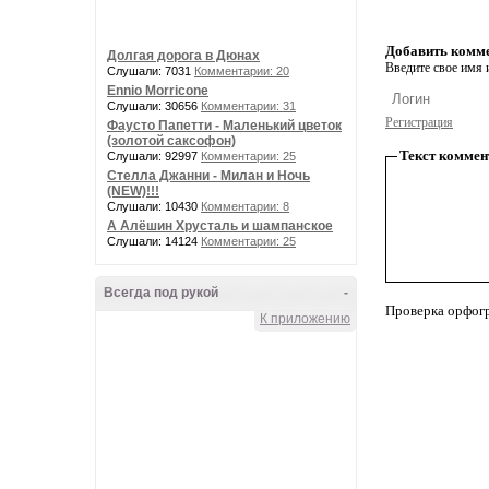
Добавить комм
Долгая дорога в Дюнах
Введите свое имя и
Слушали: 7031
Комментарии: 20
Ennio Morricone
Слушали: 30656
Комментарии: 31
Регистрация
Фаусто Папетти - Маленький цветок
(золотой саксофон)
Текст коммен
Слушали: 92997
Комментарии: 25
Стелла Джанни - Милан и Ночь
(NEW)!!!
Слушали: 10430
Комментарии: 8
А Алёшин Хрусталь и шампанское
Слушали: 14124
Комментарии: 25
Всегда под рукой
-
Проверка орфог
К приложению