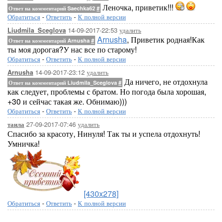
Леночка, приветик!!!
Ответ на комментарий Saechka62
#
Обратиться
-
Ответить
-
К полной версии
14-09-2017-22:53
удалить
Liudmila_Sceglova
Arnusha
, Приветик родная!Как
Ответ на комментарий Arnusha
#
ты моя дорогая?У нас все по старому!
Обратиться
-
Ответить
-
К полной версии
14-09-2017-23:12
удалить
Arnusha
Да ничего, не отдохнула
Ответ на комментарий Liudmila_Sceglova
#
как следует, проблемы с братом. Но погода была хорошая,
+30 и сейчас такая же. Обнимаю)))
Обратиться
-
Ответить
-
К полной версии
27-09-2017-07:46
удалить
таила
Спасибо за красоту, Нинуля! Так ты и успела отдохнуть!
Умничка!
[430x278]
Обратиться
-
Ответить
-
К полной версии