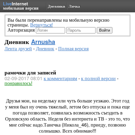
Live
Internet
Дневники
Личка
мобильная версия
Вы были перенаправлены на мобильную версию
страницы.
Вернуться!
Авторизация
Дневник
Arnusha
Лента друзей
-
Дневник
-
Полная версия
рамочки для записей
02-09-2017 08:01
к комментариям
-
к полной версии
-
понравилось!
Друзья мои, на недельку или чуть больше уезжаю. Этот год
у меня был ну очень тяжелый, летом без отпуска и пока еще
погода позволяет, появилась возможность съездить в
Орловскую область. Неделя без интернета и ТВ - это то, что
мне сейчас надо.Танечка (Никола_46), приеду, позвоню
солнышко. Всех обнимаю!!!