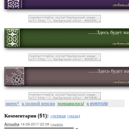
......Здесь будет в
......Здесь будет в
вверх^
к полной версии
понравилось!
в evernote
Комментарии (51):
«первая
«назад
14-09-2017-22:08
удалить
Arnusha