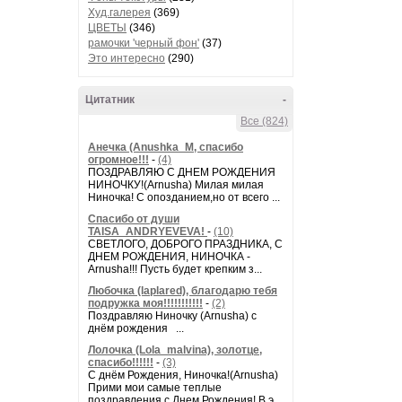
Худ.галерея
(369)
ЦВЕТЫ
(346)
рамочки 'черный фон'
(37)
Это интересно
(290)
Цитатник
-
Все (824)
Анечка (Anushka_M, спасибо
огромное!!!
-
(4)
ПОЗДРАВЛЯЮ С ДНЕМ РОЖДЕНИЯ
НИНОЧКУ!(Arnusha) Милая милая
Ниночка! С опозданием,но от всего ...
Спасибо от души
TAISA_ANDRYEVEVA!
-
(10)
СВЕТЛОГО, ДОБРОГО ПРАЗДНИКА, С
ДНЕМ РОЖДЕНИЯ, НИНОЧКА -
Arnusha!!! Пусть будет крепким з...
Любочка (laplared), благодарю тебя
подружка моя!!!!!!!!!!!
-
(2)
Поздравляю Ниночку (Arnusha) с
днём рождения ...
Лолочка (Lola_malvina), золотце,
спасибо!!!!!!
-
(3)
С днём Рождения, Ниночка!(Аrnusha)
Прими мои самые теплые
поздравления с Днем Рождения! В э...