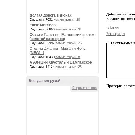
Добавить комм
Долгая дорога в Дюнах
Введите свое имя и
Слушали: 7031
Комментарии: 20
Ennio Morricone
Слушали: 30656
Комментарии: 31
Регистрация
Фаусто Папетти - Маленький цветок
(золотой саксофон)
Текст коммен
Слушали: 92997
Комментарии: 25
Стелла Джанни - Милан и Ночь
(NEW)!!!
Слушали: 10430
Комментарии: 8
А Алёшин Хрусталь и шампанское
Слушали: 14124
Комментарии: 25
Всегда под рукой
-
Проверка орфог
К приложению