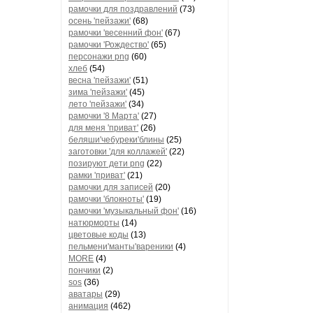
рамочки для поздравлений
(73)
осень 'пейзажи'
(68)
рамочки 'весенний фон'
(67)
рамочки 'Рождество'
(65)
персонажи png
(60)
хлеб
(54)
весна 'пейзажи'
(51)
зима 'пейзажи'
(45)
лето 'пейзажи'
(34)
рамочки '8 Марта'
(27)
для меня 'приват'
(26)
беляши'чебуреки'блины
(25)
заготовки 'для коллажей'
(22)
позируют дети png
(22)
рамки 'приват'
(21)
рамочки для записей
(20)
рамочки 'блокноты'
(19)
рамочки 'музыкальный фон'
(16)
натюрморты
(14)
цветовые коды
(13)
пельмени'манты'вареники
(4)
MORE
(4)
пончики
(2)
sos
(36)
аватары
(29)
анимация
(462)