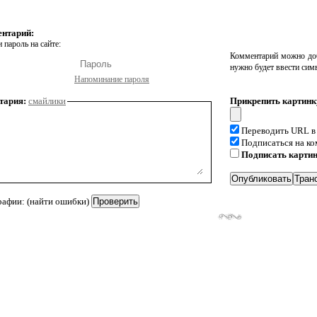
ентарий:
 пароль на сайте:
Комментарий можно доб
нужно будет ввести сим
Напоминание пароля
тария:
смайлики
Прикрепить картинк
Переводить URL в
Подписаться на к
Подписать карти
рафии: (найти ошибки)