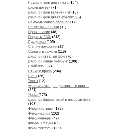
Разделители для текста
(154)
рамки друзей
(71)
рамочки 'фон валентинки'
(18)
рамочки 'фон цвета фуксии'
(15)
Рамочки-золото,серебро
(17)
Рассказы и притчи
(31)
Православие
(46)
Рецепты ЗОЖ
(248)
Рукоделие
(105)
С днём рождения
(25)
Салаты и закуски
(119)
рамочки 'светлый фон'
(70)
рамочки 'синие голубые'
(109)
Смайлики
(89)
Стихи и проза
(284)
Супы
(28)
Тесты
(12)
украшалочки для дневников и постов
(321)
Уроки
(175)
рамочки 'фиолетовый и розовый фон'
(108)
Флеш-картинки
(172)
Флеш-часики
(202)
Флеш-плееры
(47)
Флора и фауна
(65)
Фоны текстуры
(231)