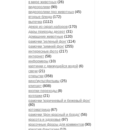
в мире животных
(26)
видеоролики
(90)
видеоролики про животных
(45)
вторые блюда
(172)
выпечка
(1112)
декор из скрап.наборов
(170)
дары природы десерт
(31)
домашние животные
(120)
рамочки 'зеленый фон'
(114)
рамочки 'зимний фон'
(255)
интересные фото
(217)
интернет
(58)
информеры
(10)
картинки с движущейся водой
(6)
свечи
(21)
открытки
(358)
кино'мультфильмы
(25)
клипарт
(808)
кнопки переходы
(8)
коллажи
(21)
рамочки 'коричневый и бежевый фон'
(80)
котоматрица
(67)
рамочки 'фон красный и бордо'
(56)
красота и здоровье
(97)
красочные фразы для комментов
(90)
креатив,фантазии
(12)