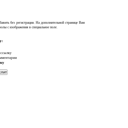
авить без регистрации. На дополнительной странице Вам
волы с изображения в специальное поле.
у:
 ссылку
омментарии
нку