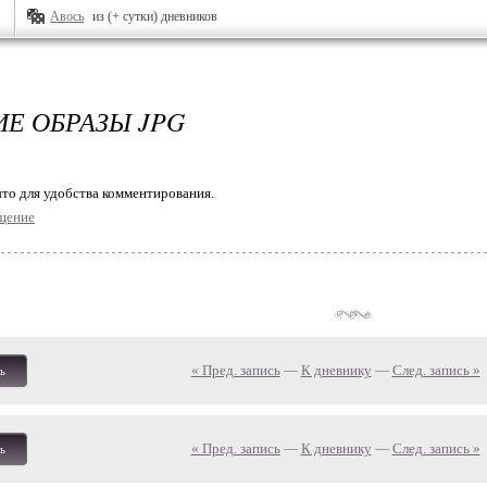
Авось
из (+ сутки) дневников
Е ОБРАЗЫ JPG
то для удобства комментирования.
щение
« Пред. запись
—
К дневнику
—
След. запись »
ь
« Пред. запись
—
К дневнику
—
След. запись »
ь