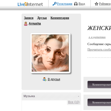
Регистрация
Вход
Рейтинги
Записи
Друзья
Комментарии
Arnusha
ЖЕНСКИ
+ в цитатник
Cообщение скры
Прочитать сооб
В друзья
Комментироват
Музыка
-
Все (10)
Комментироват