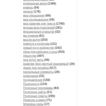
кулинарная книга
(1366)
кумиры
(54)
личное
(176)
мои обращения
(69)
мои поздравления
(59)
мои рамочки для текста
(1780)
музыка всех поколений
(281)
музыкальные открытки
(32)
мы помним
(61)
мысли вслух
(203)
новости и политика
(111)
новый год и рождество
(242)
обои для рабочего стола
(203)
общество
(397)
они хотят жить
(58)
рамочки 'фон желтый оранжевый'
(26)
декор для дизайна
(517)
пасхальные элементы
(28)
пожелания
(32)
поздравления
(156)
Полезности
(124)
Полезные программы
(84)
Полезные сайты
(21)
Полезные советы
(285)
Приколы и юмор
(71)
Мужчины,пары
(17)