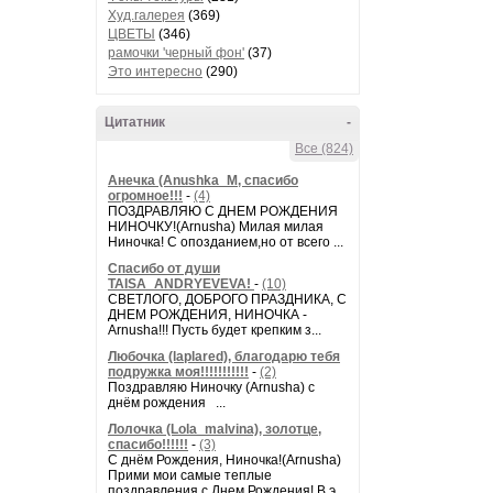
Худ.галерея
(369)
ЦВЕТЫ
(346)
рамочки 'черный фон'
(37)
Это интересно
(290)
Цитатник
-
Все (824)
Анечка (Anushka_M, спасибо
огромное!!!
-
(4)
ПОЗДРАВЛЯЮ С ДНЕМ РОЖДЕНИЯ
НИНОЧКУ!(Arnusha) Милая милая
Ниночка! С опозданием,но от всего ...
Спасибо от души
TAISA_ANDRYEVEVA!
-
(10)
СВЕТЛОГО, ДОБРОГО ПРАЗДНИКА, С
ДНЕМ РОЖДЕНИЯ, НИНОЧКА -
Arnusha!!! Пусть будет крепким з...
Любочка (laplared), благодарю тебя
подружка моя!!!!!!!!!!!
-
(2)
Поздравляю Ниночку (Arnusha) с
днём рождения ...
Лолочка (Lola_malvina), золотце,
спасибо!!!!!!
-
(3)
С днём Рождения, Ниночка!(Аrnusha)
Прими мои самые теплые
поздравления с Днем Рождения! В э...