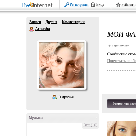
Регистрация
Вход
Рейтинги
Записи
Друзья
Комментарии
Arnusha
МОИ ФА
+ в цитатник
Cообщение скры
Прочитать сооб
В друзья
Комментироват
Музыка
-
Все (10)