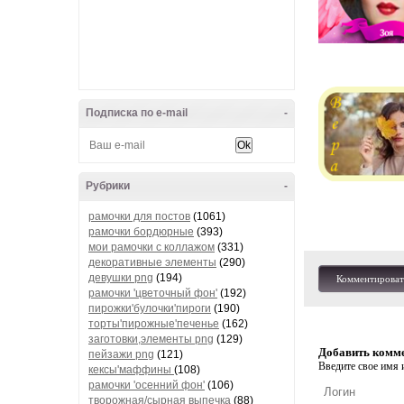
Подписка по e-mail
-
Рубрики
-
рамочки для постов
(1061)
рамочки бордюрные
(393)
мои рамочки с коллажом
(331)
декоративные элементы
(290)
девушки png
(194)
Комментироват
рамочки 'цветочный фон'
(192)
пирожки'булочки'пироги
(190)
торты'пирожные'печенье
(162)
заготовки,элементы png
(129)
Добавить комм
пейзажи png
(121)
Введите свое имя и
кексы'маффины
(108)
рамочки 'осенний фон'
(106)
творожная/сырная выпечка
(88)