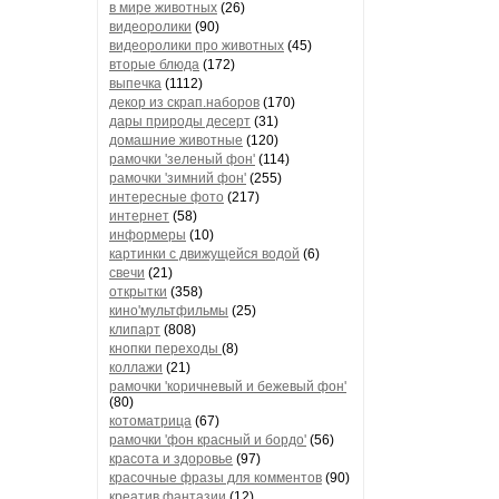
в мире животных
(26)
видеоролики
(90)
видеоролики про животных
(45)
вторые блюда
(172)
выпечка
(1112)
декор из скрап.наборов
(170)
дары природы десерт
(31)
домашние животные
(120)
рамочки 'зеленый фон'
(114)
рамочки 'зимний фон'
(255)
интересные фото
(217)
интернет
(58)
информеры
(10)
картинки с движущейся водой
(6)
свечи
(21)
открытки
(358)
кино'мультфильмы
(25)
клипарт
(808)
кнопки переходы
(8)
коллажи
(21)
рамочки 'коричневый и бежевый фон'
(80)
котоматрица
(67)
рамочки 'фон красный и бордо'
(56)
красота и здоровье
(97)
красочные фразы для комментов
(90)
креатив,фантазии
(12)