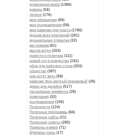
кулинарная книга
(1366)
кумиры
(54)
личное
(176)
мои обращения
(69)
мои поздравления
(59)
мои рамочки для текста
(1780)
музыка всех поколений
(281)
музыкальные открытки
(32)
мы помним
(61)
мысли вслух
(203)
новости и политика
(111)
новый год и рождество
(242)
обои для рабочего стола
(203)
общество
(397)
они хотят жить
(58)
рамочки 'фон желтый оранжевый'
(26)
декор для дизайна
(517)
пасхальные элементы
(28)
пожелания
(32)
поздравления
(156)
Полезности
(124)
Полезные программы
(84)
Полезные сайты
(21)
Полезные советы
(285)
Приколы и юмор
(71)
Мужчины,пары
(17)