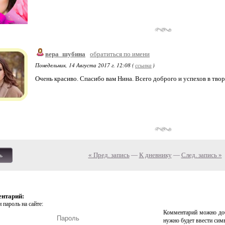
вера_шубина
обратиться по имени
Понедельник, 14 Августа 2017 г. 12:08 (
ссылка
)
Очень красиво. Спасибо вам Нина. Всего доброго и успехов в твор
« Пред. запись
—
К дневнику
—
След. запись »
ь
ентарий:
 пароль на сайте:
Комментарий можно доб
нужно будет ввести сим