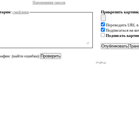
Напоминание пароля
тария:
смайлики
Прикрепить картинк
Переводить URL в
Подписаться на к
Подписать карти
рафии: (найти ошибки)