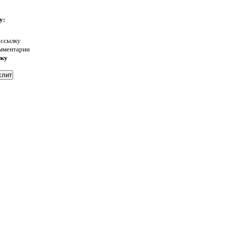
у:
 ссылку
омментарии
нку