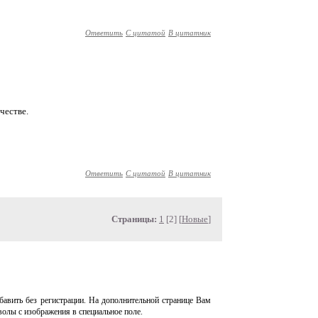
Ответить
С цитатой
В цитатник
честве.
Ответить
С цитатой
В цитатник
Страницы:
1
[2] [
Новые
]
авить без регистрации. На дополнительной странице Вам
волы с изображения в специальное поле.