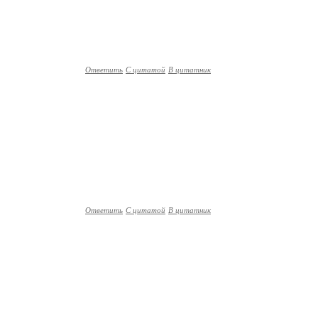
Ответить
С цитатой
В цитатник
Ответить
С цитатой
В цитатник