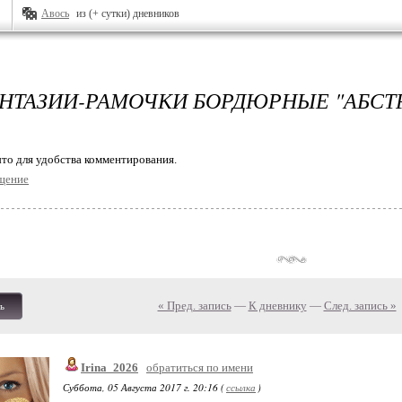
Авось
из (+ сутки) дневников
НТАЗИИ-РАМОЧКИ БОРДЮРНЫЕ "АБСТ
то для удобства комментирования.
щение
« Пред. запись
—
К дневнику
—
След. запись »
ь
Irina_2026
обратиться по имени
Суббота, 05 Августа 2017 г. 20:16 (
ссылка
)