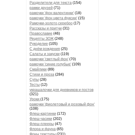
Разделители для текста
(154)
рамки друзей
(71)
рамочки 'фон валентинки'
(18)
рамочки 'фон цвета фуксии'
(15)
Рамочки-золото,серебро
(17)
Рассказы и притчи
(31)
Православие
(46)
Рецепты ЗОЖ
(248)
Рукоделие
(105)
С днём рождения
(25)
Салаты и закуски
(119)
рамочки 'светлый фон'
(70)
рамочки 'синие голубые'
(109)
Смайлики
(89)
Стихи и проза
(284)
Супы
(28)
Тесты
(12)
украшалочки для дневников и постов
(321)
Уроки
(175)
рамочки 'фиолетовый и розовый фон'
(108)
Флеш-картинки
(172)
Флеш-часики
(202)
Флеш-плееры
(47)
Флора и фауна
(65)
Фоны текстуры
(231)