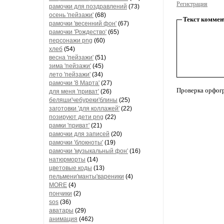
Регистрация
рамочки для поздравлений
(73)
осень 'пейзажи'
(68)
Текст коммен
рамочки 'весенний фон'
(67)
рамочки 'Рождество'
(65)
персонажи png
(60)
хлеб
(54)
весна 'пейзажи'
(51)
зима 'пейзажи'
(45)
лето 'пейзажи'
(34)
рамочки '8 Марта'
(27)
Проверка орфог
для меня 'приват'
(26)
беляши'чебуреки'блины
(25)
заготовки 'для коллажей'
(22)
позируют дети png
(22)
рамки 'приват'
(21)
рамочки для записей
(20)
рамочки 'блокноты'
(19)
рамочки 'музыкальный фон'
(16)
натюрморты
(14)
цветовые коды
(13)
пельмени'манты'вареники
(4)
MORE
(4)
пончики
(2)
sos
(36)
аватары
(29)
анимация
(462)