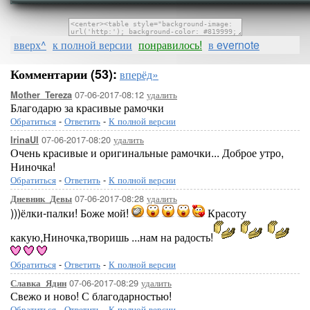
вверх^
к полной версии
понравилось!
в evernote
Комментарии (53):
вперёд»
07-06-2017-08:12
удалить
Mother_Tereza
Благодарю за красивые рамочки
Обратиться
-
Ответить
-
К полной версии
07-06-2017-08:20
удалить
IrinaUl
Очень красивые и оригинальные рамочки... Доброе утро,
Ниночка!
Обратиться
-
Ответить
-
К полной версии
07-06-2017-08:28
удалить
Дневник_Девы
)))ёлки-палки! Боже мой!
Красоту
какую,Ниночка,творишь ...нам на радость!
Обратиться
-
Ответить
-
К полной версии
07-06-2017-08:29
удалить
Славка_Ядин
Свежо и ново! С благодарностью!
Обратиться
-
Ответить
-
К полной версии