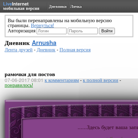
Live
Internet
Дневники
Личка
мобильная версия
Вы были перенаправлены на мобильную версию
страницы.
Вернуться!
Авторизация
Дневник
Arnusha
Лента друзей
-
Дневник
-
Полная версия
рамочки для постов
07-06-2017 08:01
к комментариям
-
к полной версии
-
понравилось!
......Здесь будет ваша запи