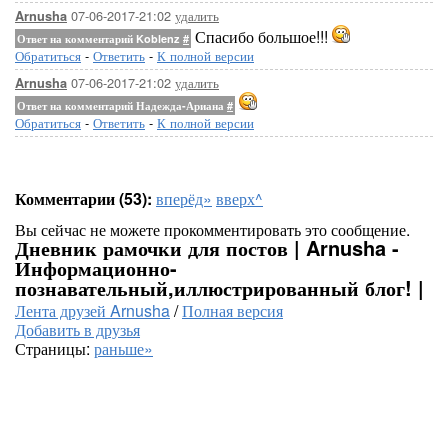
07-06-2017-21:02
удалить
Arnusha
Спасибо большое!!!
Ответ на комментарий Koblenz
#
Обратиться
-
Ответить
-
К полной версии
07-06-2017-21:02
удалить
Arnusha
Ответ на комментарий Надежда-Ариана
#
Обратиться
-
Ответить
-
К полной версии
Комментарии (53):
вперёд»
вверх^
Вы сейчас не можете прокомментировать это сообщение.
Дневник рамочки для постов | Arnusha -
Информационно-
познавательный,иллюстрированный блог! |
Лента друзей Arnusha
/
Полная версия
Добавить в друзья
Страницы:
раньше»