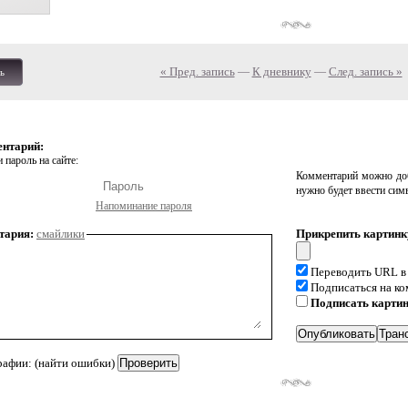
« Пред. запись
—
К дневнику
—
След. запись »
ь
ентарий:
 пароль на сайте:
Комментарий можно доб
нужно будет ввести сим
Напоминание пароля
тария:
смайлики
Прикрепить картинк
Переводить URL в
Подписаться на к
Подписать карти
рафии: (найти ошибки)