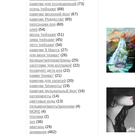
рамочки для поздравлений
(73)
осень 'пейзажи'
(68)
рамочки 'весенний фон'
(67)
рамочки 'Рождество'
(65)
персонажи png
(60)
хлеб
(54)
весна 'пейзажи'
(51)
зима 'пейзажи'
(45)
лето 'пейзажи'
(34)
рамочки '8 Марта'
(27)
для меня 'приват'
(26)
беляши'чебуреки'блины
(25)
заготовки 'для коллажей'
(22)
позируют дети png
(22)
рамки 'приват'
(21)
рамочки для записей
(20)
рамочки 'блокноты'
(19)
рамочки 'музыкальный фон'
(16)
натюрморты
(14)
цветовые коды
(13)
пельмени'манты'вареники
(4)
MORE
(4)
пончики
(2)
sos
(36)
аватары
(29)
анимация
(462)