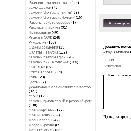
Разделители для текста
(154)
рамки друзей
(71)
рамочки 'фон валентинки'
(18)
рамочки 'фон цвета фуксии'
(15)
Рамочки-золото,серебро
(17)
Комментироват
Рассказы и притчи
(31)
Православие
(46)
Рецепты ЗОЖ
(248)
Рукоделие
(105)
Добавить комм
С днём рождения
(25)
Введите свое имя и
Салаты и закуски
(119)
рамочки 'светлый фон'
(70)
рамочки 'синие голубые'
(109)
Регистрация
Смайлики
(89)
Стихи и проза
(284)
Текст коммен
Супы
(28)
Тесты
(12)
украшалочки для дневников и постов
(321)
Уроки
(175)
рамочки 'фиолетовый и розовый фон'
(108)
Флеш-картинки
(172)
Флеш-часики
(202)
Проверка орфог
Флеш-плееры
(47)
Флора и фауна
(65)
Фоны текстуры
(231)