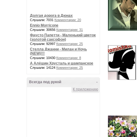
Долгая дорога в Дюнах
Слушали: 7031
Комментарии: 20
Ennio Morricone
Слушали: 30656
Комментарии: 31
Фаусто Папетти - Маленький цветок
(золотой саксофон)
Слушали: 92997
Комментарии: 25
Стелла Джанни - Милан и Ночь
(NEW)!!!
Слушали: 10430
Комментарии: 8
А Алёшин Хрусталь и шампанское
Слушали: 14124
Комментарии: 25
Всегда под рукой
-
К приложению