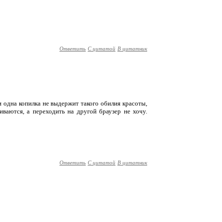
Ответить
С цитатой
В цитатник
и одна копилка не выдержит такого обилия красоты,
иваются, а переходить на другой браузер не хочу.
Ответить
С цитатой
В цитатник