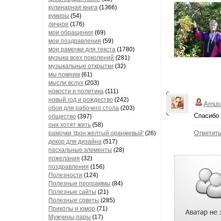
кулинарная книга
(1366)
кумиры
(54)
личное
(176)
мои обращения
(69)
мои поздравления
(59)
мои рамочки для текста
(1780)
музыка всех поколений
(281)
музыкальные открытки
(32)
мы помним
(61)
мысли вслух
(203)
новости и политика
(111)
новый год и рождество
(242)
Arnus
обои для рабочего стола
(203)
Спасибо
общество
(397)
они хотят жить
(58)
Ответит
рамочки 'фон желтый оранжевый'
(26)
декор для дизайна
(517)
пасхальные элементы
(28)
пожелания
(32)
поздравления
(156)
Полезности
(124)
Полезные программы
(84)
Полезные сайты
(21)
Полезные советы
(285)
Приколы и юмор
(71)
Мужчины,пары
(17)