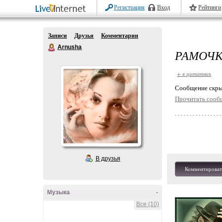
Регистрация
Вход
Рейтинги
Записи
Друзья
Комментарии
Arnusha
РАМОЧК
+ в цитатник
Cообщение скры
Прочитать сооб
В друзья
Комментироват
Музыка
-
Все (10)