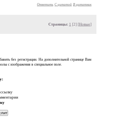
Ответить
С цитатой
В цитатник
Страницы:
1
[2] [
Новые
]
авить без регистрации. На дополнительной странице Вам
волы с изображения в специальное поле.
у:
 ссылку
омментарии
нку