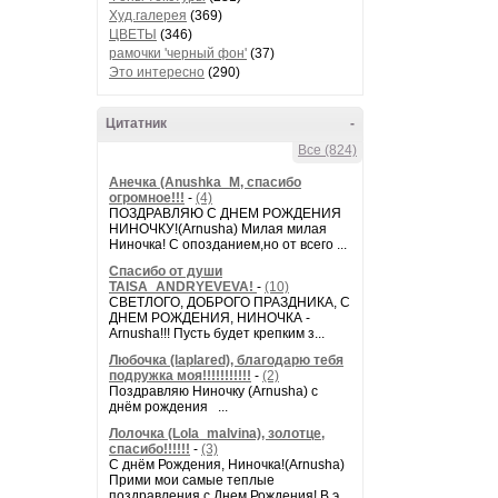
Худ.галерея
(369)
ЦВЕТЫ
(346)
рамочки 'черный фон'
(37)
Это интересно
(290)
Цитатник
-
Все (824)
Анечка (Anushka_M, спасибо
огромное!!!
-
(4)
ПОЗДРАВЛЯЮ С ДНЕМ РОЖДЕНИЯ
НИНОЧКУ!(Arnusha) Милая милая
Ниночка! С опозданием,но от всего ...
Спасибо от души
TAISA_ANDRYEVEVA!
-
(10)
СВЕТЛОГО, ДОБРОГО ПРАЗДНИКА, С
ДНЕМ РОЖДЕНИЯ, НИНОЧКА -
Arnusha!!! Пусть будет крепким з...
Любочка (laplared), благодарю тебя
подружка моя!!!!!!!!!!!
-
(2)
Поздравляю Ниночку (Arnusha) с
днём рождения ...
Лолочка (Lola_malvina), золотце,
спасибо!!!!!!
-
(3)
С днём Рождения, Ниночка!(Аrnusha)
Прими мои самые теплые
поздравления с Днем Рождения! В э...