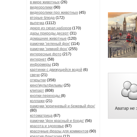
в мире животных
(26)
видеоролики
(90)
видеоролики про животных
(45)
вторые блюда
(172)
выпечка
(1112)
декор из скрап.наборов
(170)
дары природы десерт
(31)
домашние животные
(120)
рамочки 'зеленый фон'
(114)
рамочки 'зимний фон'
(255)
интересные фото
(217)
интернет
(58)
информеры
(10)
картинки с движущейся водой
(6)
свечи
(21)
открытки
(358)
кино'мультфильмы
(25)
клипарт
(808)
кнопки переходы
(8)
коллажи
(21)
рамочки 'коричневый и бежевый фон'
(80)
котоматрица
(67)
рамочки 'фон красный и бордо'
(56)
красота и здоровье
(97)
красочные фразы для комментов
(90)
креатив,фантазии
(12)