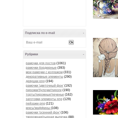
Подписка по e-mail
-
Рубрики
-
рамочки для постов
(1061)
рамочки бордюрные
(393)
мои рамочки с коллажом
(331)
декоративные элементы
(290)
девушки png
(194)
рамочки 'цветочный фон'
(192)
пирожки'булочки'пироги
(190)
торты'пирожные'печенье
(162)
заготовки,элементы png
(129)
пейзажи png
(121)
кексы'маффины
(108)
рамочки 'осенний фон'
(106)
творожная/сырная выпечка
(88)