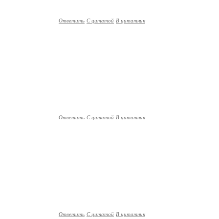
Ответить
С цитатой
В цитатник
Ответить
С цитатой
В цитатник
Ответить
С цитатой
В цитатник