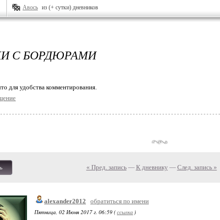
Авось
из (+ сутки) дневников
И С БОРДЮРАМИ
то для удобства комментирования.
щение
« Пред. запись
—
К дневнику
—
След. запись »
ь
alexander2012
обратиться по имени
Пятница, 02 Июня 2017 г. 06:59 (
ссылка
)