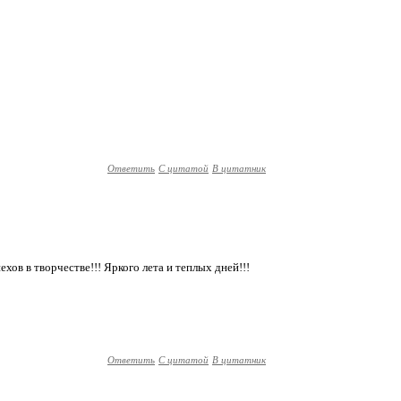
Ответить
С цитатой
В цитатник
хов в творчестве!!! Яркого лета и теплых дней!!!
Ответить
С цитатой
В цитатник