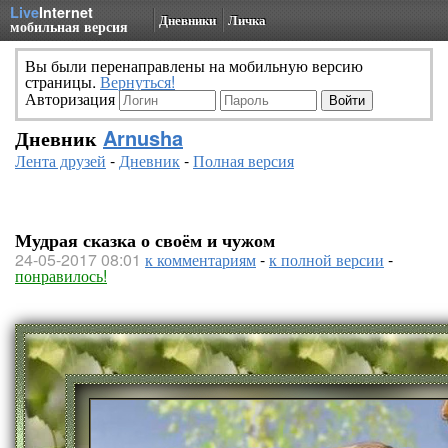
Live
Internet
Дневники
Личка
мобильная версия
Вы были перенаправлены на мобильную версию
страницы.
Вернуться!
Авторизация
Дневник
Arnusha
Лента друзей
-
Дневник
-
Полная версия
Мудрая сказка о своём и чужом
24-05-2017 08:01
к комментариям
-
к полной версии
-
понравилось!