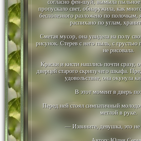
согласно фен-шуй, вымыла пыльное 
пропускало свет, обнаружила, как мног
бесполезного разложено по полочкам,
распихано по углам, хранитс
Сметая мусор, она увидела на полу св
рисунок. Стерев с него пыль, с грустью 
не рисовала.
Краски и кисти нашлись почти сразу, о
дверцей старого скрипучего шкафа. Пр
удовольствие, она окунула кис
В этот момент в дверь по
Перед ней стоял симпатичный молодо
метлой в руке.
— Извините, девушка, это не
Автор: Юлия Сери