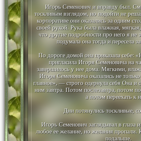
Игорь Семенович и вправду был. См
тоскливым взглядом, но подойти не реша
корпоративе они оказались за одним сто
своей рукой. Рука была влажная, мягкая
что другие подробности про него я не 
подумала она тогда и пересела за
По дороге домой она приказала себе: «
пригласила Игоря Семеновича на ча
завершилось у нее дома. Мягкими, вла
Игоря Семеновича оказались не только 
главное», — строго одернула себя Она и с
ним завтра. Потом послезавтра, потом по
а потом переехать к н
Дни потянулись тоскливые, со
Игорь Семенович заглядывал в глаза и
любое ее желание, но желания пропали. 
подальше.