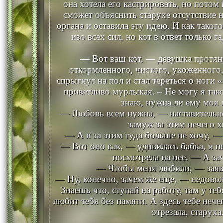
она хотела его кастрировать, но потом
сможет объяснить старухе отсутствие н
органа и оставила эту идею. И как таког
изо всех сил, но кот в ответ только г
— Вот ваш кот, — девушка протян
откормленного, чистого, ухоженного,
спрыгнул на пол и стал тереться о ноги 
приветливо мурлыкая. – Не могу я так
знаю, нужна ли ему моя 
— Любовь всем нужна, — наставительно
замуж за этим нечего х
— А я за этим туда больше не хочу, —
— Вот оно как, — удивилась бабка, и п
посмотрела на нее. — А за
— Чтобы меня любили, — заяв
— Ну, конечно, зачем же еще, — недовол
Знаешь что, ступай на работу, там у те
любит тебя без памяти. А здесь тебе нечег
отрезала, старуха