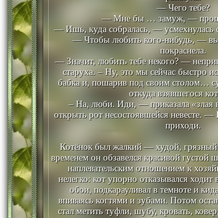
— Чего тебе?
— Мне бы … замуж, — прош
— Ишь, куда собралась, — усмехнулась с
— Чтобы любить кого-нибудь, — вы
покраснела.
— Значит, любить тебе некого? — непри
старуха. – Ну, это мы сейчас быстро 
бабка и, пошарив под своим столом… су
откуда взявшегося кот
– На, люби. Иди, — приказала «злая 
открыть рот несостоявшейся невесте. — 
приходи.
Котёнок был жалкий — худой, грязный
временем он обзавелся красивой густой 
наплевательским отношением к хозяй
нелегко: кот упорно отказывался ходит в
обои, подкарауливал в темноте и кид
впиваясь когтями и зубами. Потом остав
стал метить туфли, шубу, кровать, ковер