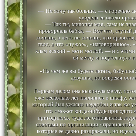
— Не хочу так больше, — с горечью ска
увидела ее около прох
— Так ты, милочка моя, сама не зна
проворчала бабка, — Вот что, ступай 
хочешь, а чего не хочешь, что нравится,
твое, а что «чужое», «наговоренное». «
хлам всякий – мети метлой, — и с этими
ей метлу и подтолкнула к
«На чем же вы будете летать, бабушка
девушка, но вовремя оста
Первым делом она выкинула метлу, пото
уже несколько лет пылились в шкафу, за
который был ужасно неудобен и так же уж
что «может когда-нибудь пригодится»
пригодилось, туда же отправились жу
советами по организации «правильной»
которые ее давно раздражали, но идеал