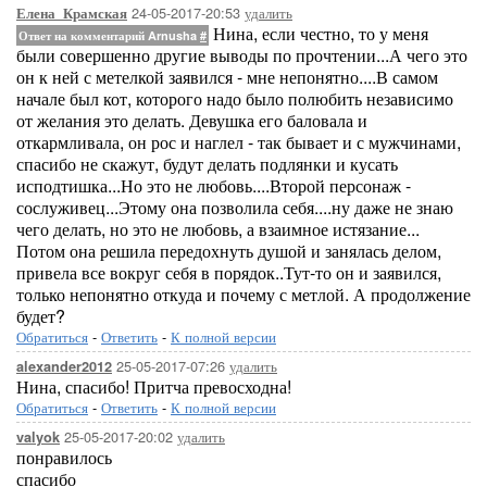
24-05-2017-20:53
удалить
Елена_Крамская
Нина, если честно, то у меня
Ответ на комментарий Arnusha
#
были совершенно другие выводы по прочтении...А чего это
он к ней с метелкой заявился - мне непонятно....В самом
начале был кот, которого надо было полюбить независимо
от желания это делать. Девушка его баловала и
откармливала, он рос и наглел - так бывает и с мужчинами,
спасибо не скажут, будут делать подлянки и кусать
исподтишка...Но это не любовь....Второй персонаж -
сослуживец...Этому она позволила себя....ну даже не знаю
чего делать, но это не любовь, а взаимное истязание...
Потом она решила передохнуть душой и занялась делом,
привела все вокруг себя в порядок..Тут-то он и заявился,
только непонятно откуда и почему с метлой. А продолжение
будет?
Обратиться
-
Ответить
-
К полной версии
25-05-2017-07:26
удалить
alexander2012
Нина, спасибо! Притча превосходна!
Обратиться
-
Ответить
-
К полной версии
25-05-2017-20:02
удалить
valyok
понравилось
спасибо