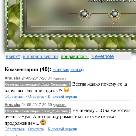
вверх^
к полной версии
понравилось!
в evernote
Комментарии (48):
«первая
«назад
24-05-2017-20:34
удалить
Arnusha
Всегда жалко почему-то..а
Ответ на комментарий Лена_Солнышко
#
вдруг все еще пригодится!?
Обратиться
-
Ответить
-
К полной версии
24-05-2017-20:39
удалить
Arnusha
Ну почему ....Она же хотела
Ответ на комментарий Елена_Крамская
#
очень замуж. А по поводу романтики это уже сказка с
продолжением...
Обратиться
-
Ответить
-
К полной версии