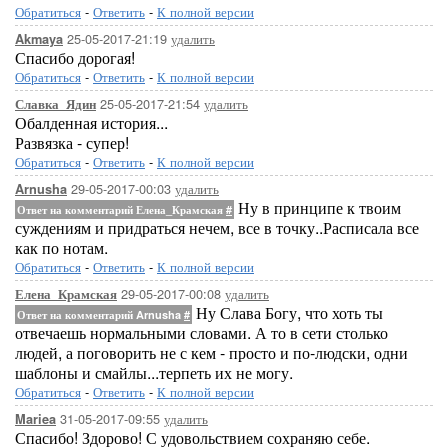
Обратиться
-
Ответить
-
К полной версии
25-05-2017-21:19
удалить
Akmaya
Спасибо дорогая!
Обратиться
-
Ответить
-
К полной версии
25-05-2017-21:54
удалить
Славка_Ядин
Обалденная история...
Развязка - супер!
Обратиться
-
Ответить
-
К полной версии
29-05-2017-00:03
удалить
Arnusha
Ну в принципе к твоим
Ответ на комментарий Елена_Крамская
#
суждениям и придраться нечем, все в точку..Расписала все
как по нотам.
Обратиться
-
Ответить
-
К полной версии
29-05-2017-00:08
удалить
Елена_Крамская
Ну Слава Богу, что хоть ты
Ответ на комментарий Arnusha
#
отвечаешь нормальными словами. А то в сети столько
людей, а поговорить не с кем - просто и по-людски, одни
шаблоны и смайлы...терпеть их не могу.
Обратиться
-
Ответить
-
К полной версии
31-05-2017-09:55
удалить
Mariea
Спасибо! Здорово! С удовольствием сохраняю себе.