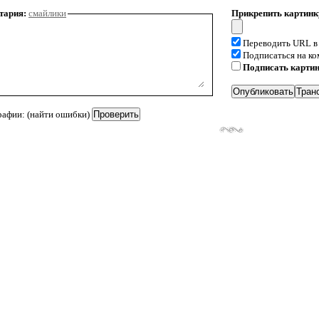
тария:
смайлики
Прикрепить картинк
Переводить URL в
Подписаться на к
Подписать карти
рафии: (найти ошибки)