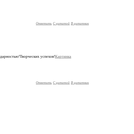
Ответить
С цитатой
В цитатник
одарностью!Творческих успехов!
Картинка
Ответить
С цитатой
В цитатник