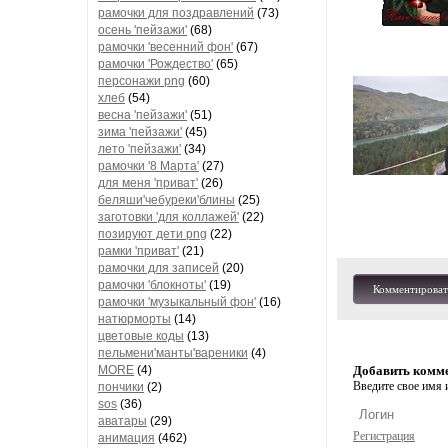
рамочки для поздравлений
(73)
осень 'пейзажи'
(68)
рамочки 'весенний фон'
(67)
рамочки 'Рождество'
(65)
персонажи png
(60)
хлеб
(54)
весна 'пейзажи'
(51)
зима 'пейзажи'
(45)
лето 'пейзажи'
(34)
рамочки '8 Марта'
(27)
для меня 'приват'
(26)
беляши'чебуреки'блины
(25)
заготовки 'для коллажей'
(22)
позируют дети png
(22)
рамки 'приват'
(21)
рамочки для записей
(20)
рамочки 'блокноты'
(19)
Комментироват
рамочки 'музыкальный фон'
(16)
натюрморты
(14)
цветовые коды
(13)
пельмени'манты'вареники
(4)
MORE
(4)
Добавить комм
Введите свое имя и
пончики
(2)
sos
(36)
аватары
(29)
Регистрация
анимация
(462)