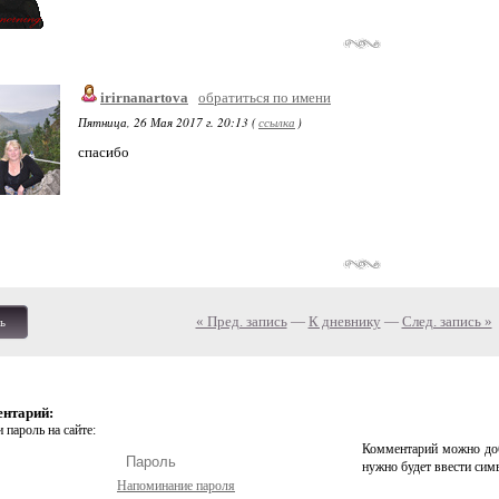
irirnanartova
обратиться по имени
Пятница, 26 Мая 2017 г. 20:13 (
ссылка
)
спасибо
« Пред. запись
—
К дневнику
—
След. запись »
ь
ентарий:
 пароль на сайте:
Комментарий можно доб
нужно будет ввести сим
Напоминание пароля