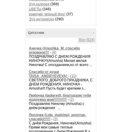
Худ.галерея
(369)
ЦВЕТЫ
(346)
рамочки 'черный фон'
(37)
Это интересно
(290)
Цитатник
-
Все (824)
Анечка (Anushka_M, спасибо
огромное!!!
-
(4)
ПОЗДРАВЛЯЮ С ДНЕМ РОЖДЕНИЯ
НИНОЧКУ!(Arnusha) Милая милая
Ниночка! С опозданием,но от всего ...
Спасибо от души
TAISA_ANDRYEVEVA!
-
(10)
СВЕТЛОГО, ДОБРОГО ПРАЗДНИКА, С
ДНЕМ РОЖДЕНИЯ, НИНОЧКА -
Arnusha!!! Пусть будет крепким з...
Любочка (laplared), благодарю тебя
подружка моя!!!!!!!!!!!
-
(2)
Поздравляю Ниночку (Arnusha) с
днём рождения ...
Лолочка (Lola_malvina), золотце,
спасибо!!!!!!
-
(3)
С днём Рождения, Ниночка!(Аrnusha)
Прими мои самые теплые
поздравления с Днем Рождения! В э...