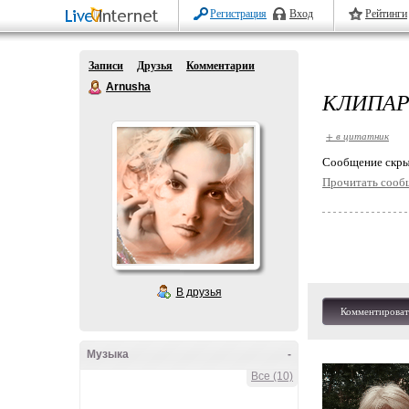
Регистрация
Вход
Рейтинги
Записи
Друзья
Комментарии
Arnusha
КЛИПАР
+ в цитатник
Cообщение скры
Прочитать сооб
В друзья
Комментироват
Музыка
-
Все (10)