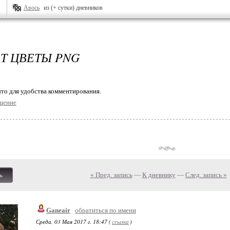
Авось
из (+ сутки) дневников
Т ЦВЕТЫ PNG
то для удобства комментирования.
щение
« Пред. запись
—
К дневнику
—
След. запись »
ь
Ganeair
обратиться по имени
Среда, 03 Мая 2017 г. 18:47 (
ссылка
)