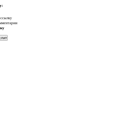
у:
 ссылку
омментарии
нку