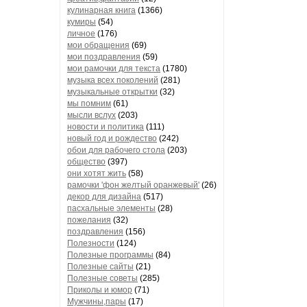
кулинарная книга
(1366)
кумиры
(54)
личное
(176)
мои обращения
(69)
мои поздравления
(59)
мои рамочки для текста
(1780)
музыка всех поколений
(281)
музыкальные открытки
(32)
мы помним
(61)
мысли вслух
(203)
новости и политика
(111)
новый год и рождество
(242)
обои для рабочего стола
(203)
общество
(397)
они хотят жить
(58)
рамочки 'фон желтый оранжевый'
(26)
декор для дизайна
(517)
пасхальные элементы
(28)
пожелания
(32)
поздравления
(156)
Полезности
(124)
Полезные программы
(84)
Полезные сайты
(21)
Полезные советы
(285)
Приколы и юмор
(71)
Мужчины,пары
(17)