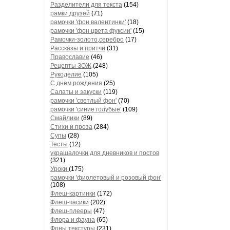
Разделители для текста
(154)
рамки друзей
(71)
рамочки 'фон валентинки'
(18)
рамочки 'фон цвета фуксии'
(15)
Рамочки-золото,серебро
(17)
Рассказы и притчи
(31)
Православие
(46)
Рецепты ЗОЖ
(248)
Рукоделие
(105)
С днём рождения
(25)
Салаты и закуски
(119)
рамочки 'светлый фон'
(70)
рамочки 'синие голубые'
(109)
Смайлики
(89)
Стихи и проза
(284)
Супы
(28)
Тесты
(12)
украшалочки для дневников и постов
(321)
Уроки
(175)
рамочки 'фиолетовый и розовый фон'
(108)
Флеш-картинки
(172)
Флеш-часики
(202)
Флеш-плееры
(47)
Флора и фауна
(65)
Фоны текстуры
(231)