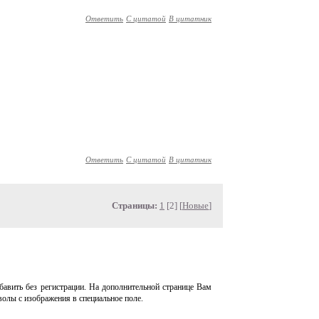
Ответить
С цитатой
В цитатник
Ответить
С цитатой
В цитатник
Страницы:
1
[2] [
Новые
]
авить без регистрации. На дополнительной странице Вам
волы с изображения в специальное поле.