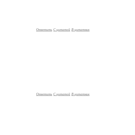
Ответить
С цитатой
В цитатник
Ответить
С цитатой
В цитатник