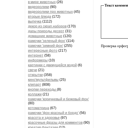
в мире животных
(26)
Текст коммен
видеоролики
(90)
видеоролики про животных
(45)
вторые блюда
(172)
выпечка
(1112)
декор из скрап.наборов
(170)
дары природы десерт
(31)
домашние животные
(120)
рамочки 'зеленый фон'
(114)
рамочки 'зимний фон'
(255)
Проверка орфог
интересные фото
(217)
интернет
(58)
информеры
(10)
картинки с движущейся водой
(6)
свечи
(21)
открытки
(358)
кино'мультфильмы
(25)
клипарт
(808)
кнопки переходы
(8)
коллажи
(21)
рамочки 'коричневый и бежевый фон'
(80)
котоматрица
(67)
рамочки 'фон красный и бордо'
(56)
красота и здоровье
(97)
красочные фразы для комментов
(90)
креатив,фантазии
(12)