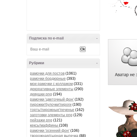
Подписка по e-mail
-
Рубрики
-
рамочки для постов
(1061)
рамочки бордюрные
(393)
мои рамочки с коллажом
(331)
декоративные элементы
(290)
девушки png
(194)
рамочки 'цветочный фон'
(192)
пирожки'булочки'пироги
(190)
торты'пирожные'печенье
(162)
заготовки,элементы png
(129)
пейзажи png
(121)
кексы'маффины
(108)
рамочки 'осенний фон'
(106)
творожная/сырная выпечка
(88)