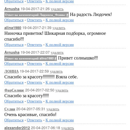
Обратиться
-
Ответить
-
К полной версии
19-04-2017-21:26
удалить
Arnusha
На радость Людочек!
Ответ на комментарий Людмила_Феникс
#
Обратиться
-
Ответить
-
К полной версии
19-04-2017-21:39
удалить
alina1980
Ниночка приветик! Шикарная подборка, огромное
спасибо!!!
Обратиться
-
Ответить
-
К полной версии
19-04-2017-22:07
удалить
Arnusha
Привет солнышко!!!
Ответ на комментарий alina1980
#
Обратиться
-
Ответить
-
К полной версии
19-04-2017-22:59
удалить
ЛОИНА
Спасибо за красоту!!!!!!!!!! Взяла себе.
Обратиться
-
Ответить
-
К полной версии
20-04-2017-02:50
удалить
ФарСолнце
Спасибо за красоту!!!!!
Обратиться
-
Ответить
-
К полной версии
20-04-2017-05:31
удалить
Сулия
Очень красивые, спасибо!
Обратиться
-
Ответить
-
К полной версии
20-04-2017-06:18
удалить
alexander2012