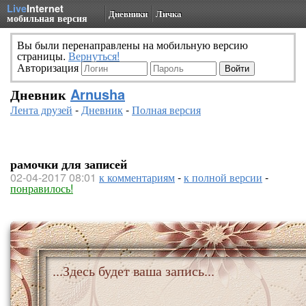
Live
Internet
Дневники
Личка
мобильная версия
Вы были перенаправлены на мобильную версию
страницы.
Вернуться!
Авторизация
Дневник
Arnusha
Лента друзей
-
Дневник
-
Полная версия
рамочки для записей
02-04-2017 08:01
к комментариям
-
к полной версии
-
понравилось!
...Здесь будет ваша запись...