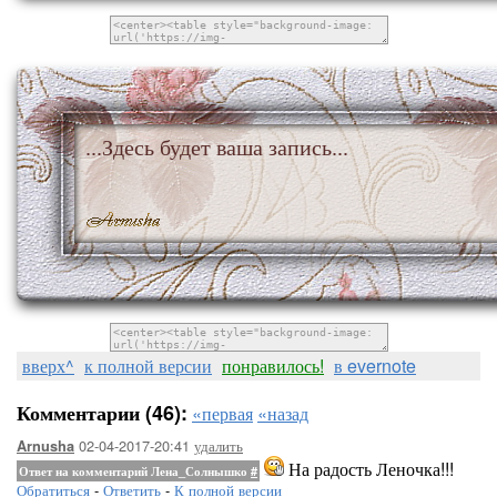
...Здесь будет ваша запись...
вверх^
к полной версии
понравилось!
в evernote
Комментарии (46):
«первая
«назад
02-04-2017-20:41
удалить
Arnusha
На радость Леночка!!!
Ответ на комментарий Лена_Солнышко
#
Обратиться
-
Ответить
-
К полной версии