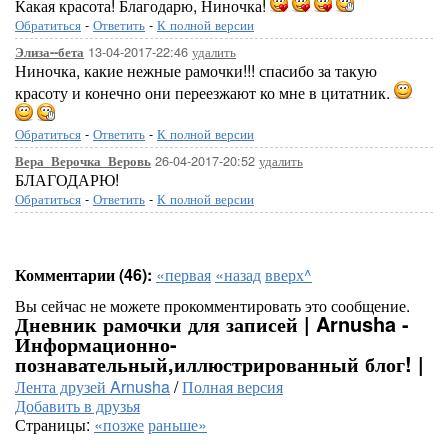
Какая красота! Благодарю, Ниночка!
Обратиться
-
Ответить
-
К полной версии
13-04-2017-22:46
удалить
Элиза--бета
Ниночка, какие нежные рамочки!!! спасибо за такую
красоту и конечно они переезжают ко мне в цитатник.
Обратиться
-
Ответить
-
К полной версии
26-04-2017-20:52
удалить
Вера_Верочка_Веровь
БЛАГОДАРЮ!
Обратиться
-
Ответить
-
К полной версии
Комментарии (46):
«первая
«назад
вверх^
Вы сейчас не можете прокомментировать это сообщение.
Дневник рамочки для записей | Arnusha -
Информационно-
познавательный,иллюстрированный блог! |
Лента друзей Arnusha
/
Полная версия
Добавить в друзья
Страницы:
«позже
раньше»