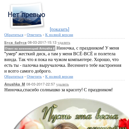
[показать]
Обратиться
-
Ответить
-
К полной версии
08-03-2017-15:13
удалить
Буся_бабуся
Ниночка, с праздником! У меня
Ответ на комментарий Arnusha
#
"умер" жесткий диск, а там у меня ВСЁ-ВСЁ и полетела
винда. Так что я пока на чужом компьютере. Хорошо, что
есть ты - палочка выручалочка. Весеннего тебе настроения
и всего самого доброго.
Обратиться
-
Ответить
-
К полной версии
08-03-2017-22:57
удалить
Anushka_M
Ниночка,спасибо солнышко за красоту! С праздником!