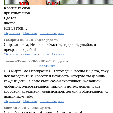
Красивых слов,
приятных снов
Цветов,
цветов,
еще цветов… !
Обратиться
-
Ответить
-
К полной версии
08-03-2017-00:56
удалить
СавИрина
С праздником, Ниночка! Счастья, здоровья, улыбок и
прекрасных работ!
Обратиться
-
Ответить
-
К полной версии
08-03-2017-01:23
удалить
Таточка-Танюша
...................................
Картинка
С 8 Марта, моя прекрасная! В этот день, весны и цвета, хочу
поблагодарить за красоту и нежность, которую ты даришь
каждый день. Желаю быть самой счастливой, желанной,
любимой, очаровательной, милой и потрясающей. Будь
здоровой, удачливой, независимой, легкой и обаятельной. С
праздником тебя!
Обратиться
-
Ответить
-
К полной версии
08-03-2017-08:58
удалить
таила
Спасибо за красоту, Ниночка! С праздником!