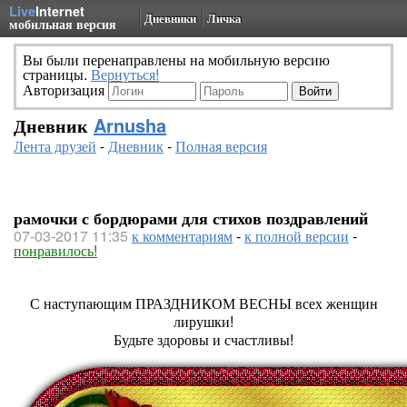
Live
Internet
Дневники
Личка
мобильная версия
Вы были перенаправлены на мобильную версию
страницы.
Вернуться!
Авторизация
Дневник
Arnusha
Лента друзей
-
Дневник
-
Полная версия
рамочки с бордюрами для стихов поздравлений
07-03-2017 11:35
к комментариям
-
к полной версии
-
понравилось!
С наступающим ПРАЗДНИКОМ ВЕСНЫ всех женщин
лирушки!
Будьте здоровы и счастливы!