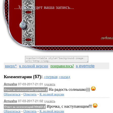
...Здесь будет ваша запись...
вверх^
к полной версии
понравилось!
в evernote
Комментарии (57):
«первая
«назад
07-03-2017-21:01
удалить
Arnusha
На радость солнышко)))
Ответ на комментарий lyplared
#
Обратиться
-
Ответить
-
К полной версии
07-03-2017-21:02
удалить
Arnusha
Ирочка, с наступающим!!!
Ответ на комментарий IrinaUl
#
Обратиться
-
Ответить
-
К полной версии