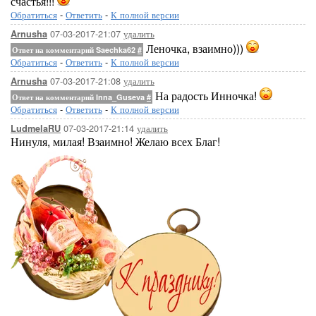
счастья!!!
Обратиться
-
Ответить
-
К полной версии
07-03-2017-21:07
удалить
Arnusha
Леночка, взаимно)))
Ответ на комментарий Saechka62
#
Обратиться
-
Ответить
-
К полной версии
07-03-2017-21:08
удалить
Arnusha
На радость Инночка!
Ответ на комментарий Inna_Guseva
#
Обратиться
-
Ответить
-
К полной версии
07-03-2017-21:14
удалить
LudmelaRU
Нинуля, милая! Взаимно! Желаю всех Благ!