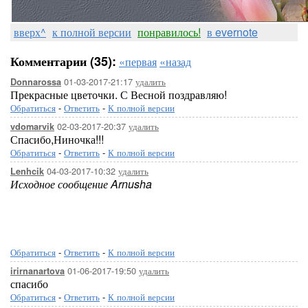
вверх^
к полной версии
понравилось!
в evernote
Комментарии (35):
«первая
«назад
01-03-2017-21:17
удалить
Donnarossa
Прекрасные цветочки. С Весной поздравляю!
Обратиться
-
Ответить
-
К полной версии
02-03-2017-20:37
удалить
vdomarvik
Спасибо,Ниночка!!!
Обратиться
-
Ответить
-
К полной версии
04-03-2017-10:32
удалить
Lenhcik
Исходное сообщение Arnusha
Обратиться
-
Ответить
-
К полной версии
01-06-2017-19:50
удалить
irirnanartova
спасибо
Обратиться
-
Ответить
-
К полной версии