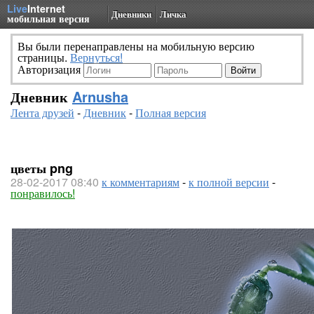
Live
Internet
Дневники
Личка
мобильная версия
Вы были перенаправлены на мобильную версию
страницы.
Вернуться!
Авторизация
Дневник
Arnusha
Лента друзей
-
Дневник
-
Полная версия
цветы png
28-02-2017 08:40
к комментариям
-
к полной версии
-
понравилось!