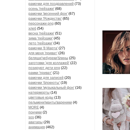
рамочки для поздравлений
(73)
осень 'пейзажи'
(68)
рамочки 'весенний фон'
(67)
рамочки 'Рождество'
(65)
персонажи png
(60)
хлеб
(54)
весна 'пейзажи'
(51)
зима 'пейзажи'
(45)
лето 'пейзажи'
(34)
рамочки '8 Марта'
(27)
для меня 'приват'
(26)
беляши'чебуреки'блины
(25)
заготовки 'для коллажей'
(22)
позируют дети png
(22)
рамки 'приват'
(21)
рамочки для записей
(20)
рамочки 'блокноты'
(19)
рамочки 'музыкальный фон'
(16)
натюрморты
(14)
цветовые коды
(13)
пельмени'манты'вареники
(4)
MORE
(4)
пончики
(2)
sos
(36)
аватары
(29)
анимация
(462)