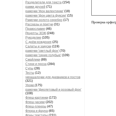
Разделители для текста
(154)
рамки друзей
(71)
рамочки 'фон валентинки'
(18)
рамочки 'фон цвета фуксии'
(15)
Рамочки-золото,серебро
(17)
Проверка орфог
Рассказы и притчи
(31)
Православие
(46)
Рецепты ЗОЖ
(248)
Рукоделие
(105)
С днём рождения
(25)
Салаты и закуски
(119)
рамочки 'светлый фон'
(70)
рамочки 'синие голубые'
(109)
Смайлики
(89)
Стихи и проза
(284)
Супы
(28)
Тесты
(12)
украшалочки для дневников и постов
(321)
Уроки
(175)
рамочки 'фиолетовый и розовый фон'
(108)
Флеш-картинки
(172)
Флеш-часики
(202)
Флеш-плееры
(47)
Флора и фауна
(65)
Фоны текстуры
(231)