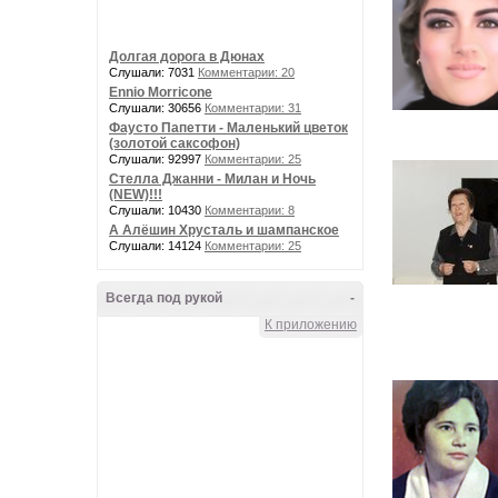
Долгая дорога в Дюнах
Слушали: 7031
Комментарии: 20
Ennio Morricone
Слушали: 30656
Комментарии: 31
Фаусто Папетти - Маленький цветок
(золотой саксофон)
Слушали: 92997
Комментарии: 25
Стелла Джанни - Милан и Ночь
(NEW)!!!
Слушали: 10430
Комментарии: 8
А Алёшин Хрусталь и шампанское
Слушали: 14124
Комментарии: 25
Всегда под рукой
-
К приложению