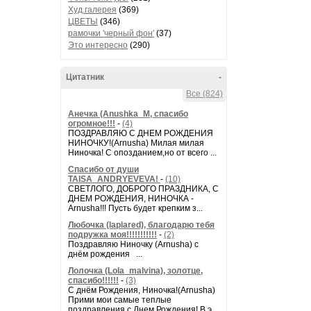
Худ.галерея
(369)
ЦВЕТЫ
(346)
рамочки 'черный фон'
(37)
Это интересно
(290)
Цитатник
-
Все (824)
Анечка (Anushka_M, спасибо
огромное!!!
-
(4)
ПОЗДРАВЛЯЮ С ДНЕМ РОЖДЕНИЯ
НИНОЧКУ!(Arnusha) Милая милая
Ниночка! С опозданием,но от всего ...
Спасибо от души
TAISA_ANDRYEVEVA!
-
(10)
СВЕТЛОГО, ДОБРОГО ПРАЗДНИКА, С
ДНЕМ РОЖДЕНИЯ, НИНОЧКА -
Arnusha!!! Пусть будет крепким з...
Любочка (laplared), благодарю тебя
подружка моя!!!!!!!!!!!
-
(2)
Поздравляю Ниночку (Arnusha) с
днём рождения ...
Лолочка (Lola_malvina), золотце,
спасибо!!!!!!
-
(3)
С днём Рождения, Ниночка!(Аrnusha)
Прими мои самые теплые
поздравления с Днем Рождения! В э...