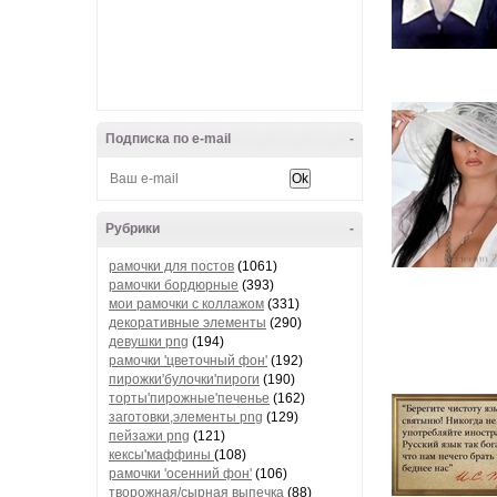
Подписка по e-mail
-
Рубрики
-
рамочки для постов
(1061)
рамочки бордюрные
(393)
мои рамочки с коллажом
(331)
декоративные элементы
(290)
девушки png
(194)
рамочки 'цветочный фон'
(192)
пирожки'булочки'пироги
(190)
торты'пирожные'печенье
(162)
заготовки,элементы png
(129)
пейзажи png
(121)
кексы'маффины
(108)
рамочки 'осенний фон'
(106)
творожная/сырная выпечка
(88)