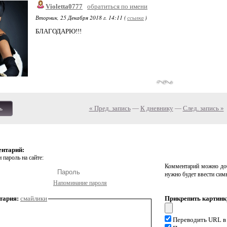
Violetta0777
обратиться по имени
Вторник, 25 Декабря 2018 г. 14:11 (
ссылка
)
БЛАГОДАРЮ!!!
« Пред. запись
—
К дневнику
—
След. запись »
ь
ентарий:
 пароль на сайте:
Комментарий можно доб
нужно будет ввести сим
Напоминание пароля
тария:
смайлики
Прикрепить картинк
Переводить URL в