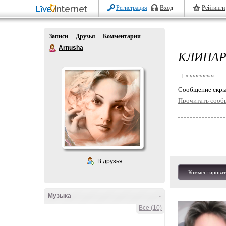
Регистрация
Вход
Рейтинги
Записи
Друзья
Комментарии
Arnusha
КЛИПАР
+ в цитатник
Cообщение скры
Прочитать сооб
В друзья
Комментироват
Музыка
-
Все (10)