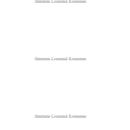
Ответить
С цитатой
В цитатник
Ответить
С цитатой
В цитатник
Ответить
С цитатой
В цитатник