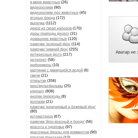
в мире животных
(26)
видеоролики
(90)
видеоролики про животных
(45)
вторые блюда
(172)
выпечка
(1112)
декор из скрап.наборов
(170)
дары природы десерт
(31)
домашние животные
(120)
рамочки 'зеленый фон'
(114)
рамочки 'зимний фон'
(255)
интересные фото
(217)
интернет
(58)
информеры
(10)
картинки с движущейся водой
(6)
свечи
(21)
открытки
(358)
кино'мультфильмы
(25)
клипарт
(808)
кнопки переходы
(8)
коллажи
(21)
рамочки 'коричневый и бежевый фон'
(80)
котоматрица
(67)
рамочки 'фон красный и бордо'
(56)
красота и здоровье
(97)
красочные фразы для комментов
(90)
креатив,фантазии
(12)