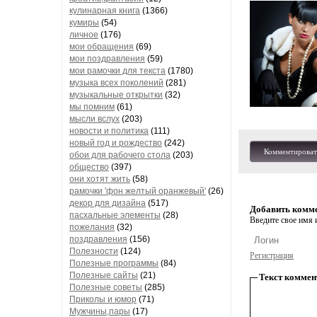
кулинарная книга
(1366)
кумиры
(54)
личное
(176)
мои обращения
(69)
мои поздравления
(59)
мои рамочки для текста
(1780)
музыка всех поколений
(281)
музыкальные открытки
(32)
мы помним
(61)
мысли вслух
(203)
новости и политика
(111)
новый год и рождество
(242)
Комментироват
обои для рабочего стола
(203)
общество
(397)
они хотят жить
(58)
рамочки 'фон желтый оранжевый'
(26)
декор для дизайна
(517)
Добавить комм
пасхальные элементы
(28)
Введите свое имя и
пожелания
(32)
поздравления
(156)
Полезности
(124)
Регистрация
Полезные программы
(84)
Полезные сайты
(21)
Текст коммен
Полезные советы
(285)
Приколы и юмор
(71)
Мужчины,пары
(17)