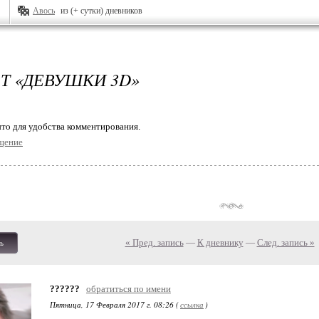
Авось
из (+ сутки) дневников
Т «ДЕВУШКИ 3D»
то для удобства комментирования.
щение
« Пред. запись
—
К дневнику
—
След. запись »
ь
??????
обратиться по имени
Пятница, 17 Февраля 2017 г. 08:26 (
ссылка
)