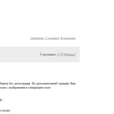
Ответить
С цитатой
В цитатник
Страницы:
1
[2] [
Новые
]
авить без регистрации. На дополнительной странице Вам
волы с изображения в специальное поле.
у:
 ссылку