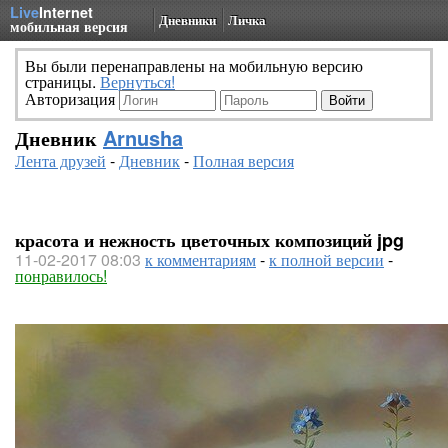
Live
Internet
Дневники
Личка
мобильная версия
Вы были перенаправлены на мобильную версию
страницы.
Вернуться!
Авторизация
Дневник
Arnusha
Лента друзей
-
Дневник
-
Полная версия
красота и нежность цветочных композиций jpg
11-02-2017 08:03
к комментариям
-
к полной версии
-
понравилось!