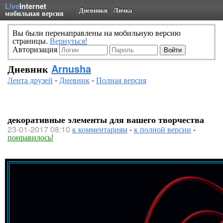
Live
Internet
Дневники
Личка
мобильная версия
Вы были перенаправлены на мобильную версию
страницы.
Вернуться!
Авторизация
Дневник
Arnusha
Лента друзей
-
Дневник
-
Полная версия
декоративные элементы для вашего творчества
23-01-2017 08:10
к комментариям
-
к полной версии
-
понравилось!