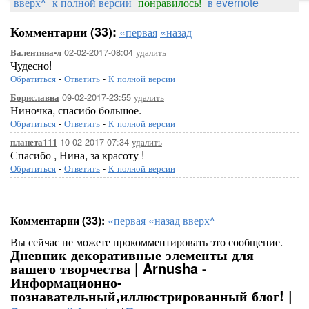
вверх^
к полной версии
понравилось!
в evernote
Комментарии (33):
«первая
«назад
02-02-2017-08:04
удалить
Валентина-л
Чудесно!
Обратиться
-
Ответить
-
К полной версии
09-02-2017-23:55
удалить
Бориславна
Ниночка, спасибо большое.
Обратиться
-
Ответить
-
К полной версии
10-02-2017-07:34
удалить
планета111
Спасибо , Нина, за красоту !
Обратиться
-
Ответить
-
К полной версии
Комментарии (33):
«первая
«назад
вверх^
Вы сейчас не можете прокомментировать это сообщение.
Дневник декоративные элементы для
вашего творчества | Arnusha -
Информационно-
познавательный,иллюстрированный блог! |