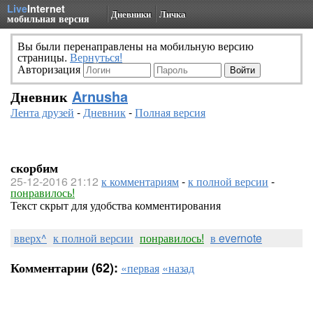
Live
Internet
Дневники
Личка
мобильная версия
Вы были перенаправлены на мобильную версию
страницы.
Вернуться!
Авторизация
Дневник
Arnusha
Лента друзей
-
Дневник
-
Полная версия
скорбим
25-12-2016 21:12
к комментариям
-
к полной версии
-
понравилось!
Текст скрыт для удобства комментирования
вверх^
к полной версии
понравилось!
в evernote
Комментарии (62):
«первая
«назад