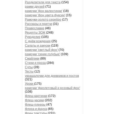
Разделители для текста
(154)
рамки друзей
(71)
рамочки 'фон валентинки'
(18)
рамочки 'фон цвета фуксии'
(15)
Рамочки-золото,серебро
(17)
Рассказы и притчи
(31)
Православие
(46)
Рецепты ЗОЖ
(248)
Рукоделие
(105)
С днём рождения
(25)
Салаты и закуски
(119)
рамочки 'светлый фон'
(70)
рамочки 'синие голубые'
(109)
Смайлики
(89)
Стихи и проза
(284)
Супы
(28)
Тесты
(12)
украшалочки для дневников и постов
(321)
Уроки
(175)
рамочки 'фиолетовый и розовый фон'
(108)
Флеш-картинки
(172)
Флеш-часики
(202)
Флеш-плееры
(47)
Флора и фауна
(65)
Фоны текстуры
(231)