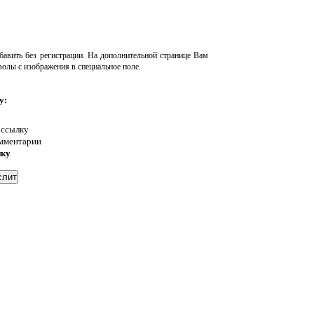
авить без регистрации. На дополнительной странице Вам
волы с изображения в специальное поле.
у:
 ссылку
омментарии
нку