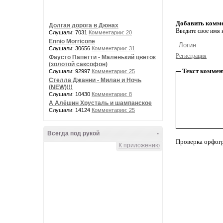
Добавить комм
Долгая дорога в Дюнах
Введите свое имя и
Слушали: 7031
Комментарии: 20
Ennio Morricone
Слушали: 30656
Комментарии: 31
Регистрация
Фаусто Папетти - Маленький цветок
(золотой саксофон)
Текст коммен
Слушали: 92997
Комментарии: 25
Стелла Джанни - Милан и Ночь
(NEW)!!!
Слушали: 10430
Комментарии: 8
А Алёшин Хрусталь и шампанское
Слушали: 14124
Комментарии: 25
Всегда под рукой
-
Проверка орфог
К приложению