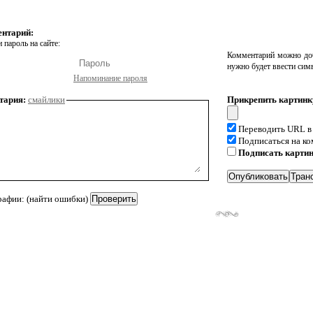
ентарий:
 пароль на сайте:
Комментарий можно доб
нужно будет ввести сим
Напоминание пароля
тария:
смайлики
Прикрепить картинк
Переводить URL в
Подписаться на к
Подписать карти
рафии: (найти ошибки)