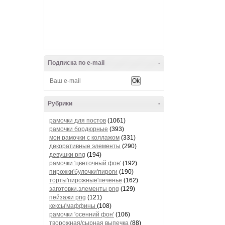
Подписка по e-mail
-
Рубрики
-
рамочки для постов
(1061)
рамочки бордюрные
(393)
мои рамочки с коллажом
(331)
декоративные элементы
(290)
девушки png
(194)
рамочки 'цветочный фон'
(192)
пирожки'булочки'пироги
(190)
торты'пирожные'печенье
(162)
заготовки,элементы png
(129)
пейзажи png
(121)
кексы'маффины
(108)
рамочки 'осенний фон'
(106)
творожная/сырная выпечка
(88)