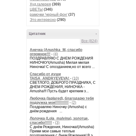
Худ.галерея
(369)
ЦВЕТЫ
(346)
рамочки 'черный фон'
(37)
Это интересно
(290)
Цитатник
-
Все (824)
Анечка (Anushka_M, спасибо
огромное!!!
-
(4)
ПОЗДРАВЛЯЮ С ДНЕМ РОЖДЕНИЯ
НИНОЧКУ!(Arnusha) Милая милая
Ниночка! С опозданием,но от всего ...
Спасибо от души
TAISA_ANDRYEVEVA!
-
(10)
СВЕТЛОГО, ДОБРОГО ПРАЗДНИКА, С
ДНЕМ РОЖДЕНИЯ, НИНОЧКА -
Arnusha!!! Пусть будет крепким з...
Любочка (laplared), благодарю тебя
подружка моя!!!!!!!!!!!
-
(2)
Поздравляю Ниночку (Arnusha) с
днём рождения ...
Лолочка (Lola_malvina), золотце,
спасибо!!!!!!
-
(3)
С днём Рождения, Ниночка!(Аrnusha)
Прими мои самые теплые
поздравления с Днем Рождения! В э...