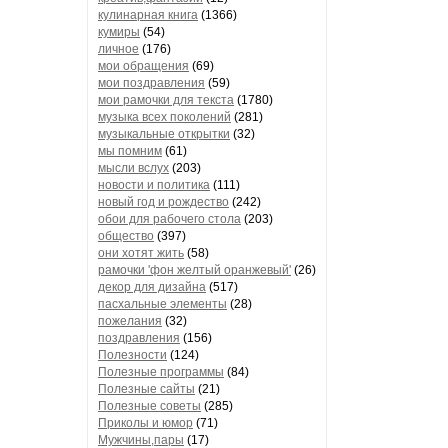
кулинарная книга
(1366)
кумиры
(54)
личное
(176)
мои обращения
(69)
мои поздравления
(59)
мои рамочки для текста
(1780)
музыка всех поколений
(281)
музыкальные открытки
(32)
мы помним
(61)
мысли вслух
(203)
новости и политика
(111)
новый год и рождество
(242)
обои для рабочего стола
(203)
общество
(397)
они хотят жить
(58)
рамочки 'фон желтый оранжевый'
(26)
декор для дизайна
(517)
пасхальные элементы
(28)
пожелания
(32)
поздравления
(156)
Полезности
(124)
Полезные программы
(84)
Полезные сайты
(21)
Полезные советы
(285)
Приколы и юмор
(71)
Мужчины,пары
(17)