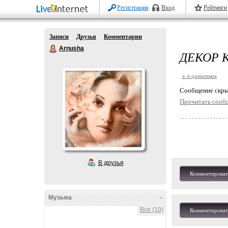
Регистрация
Вход
Рейтинги
Записи
Друзья
Комментарии
Arnusha
ДЕКОР 
+ в цитатник
Cообщение скры
Прочитать сооб
В друзья
Комментироват
Музыка
-
Все (10)
Комментироват