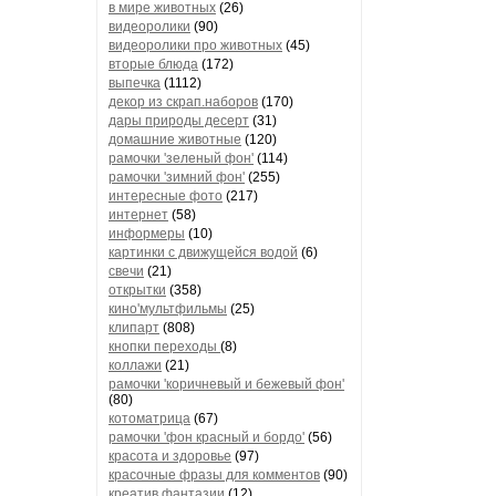
в мире животных
(26)
видеоролики
(90)
видеоролики про животных
(45)
вторые блюда
(172)
выпечка
(1112)
декор из скрап.наборов
(170)
дары природы десерт
(31)
домашние животные
(120)
рамочки 'зеленый фон'
(114)
рамочки 'зимний фон'
(255)
интересные фото
(217)
интернет
(58)
информеры
(10)
картинки с движущейся водой
(6)
свечи
(21)
открытки
(358)
кино'мультфильмы
(25)
клипарт
(808)
кнопки переходы
(8)
коллажи
(21)
рамочки 'коричневый и бежевый фон'
(80)
котоматрица
(67)
рамочки 'фон красный и бордо'
(56)
красота и здоровье
(97)
красочные фразы для комментов
(90)
креатив,фантазии
(12)