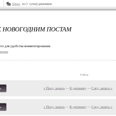
Авось
из (+ сутки) дневников
К НОВОГОДНИМ ПОСТАМ
то для удобства комментирования.
щение
« Пред. запись
—
К дневнику
—
След. запись »
ь
« Пред. запись
—
К дневнику
—
След. запись »
ь