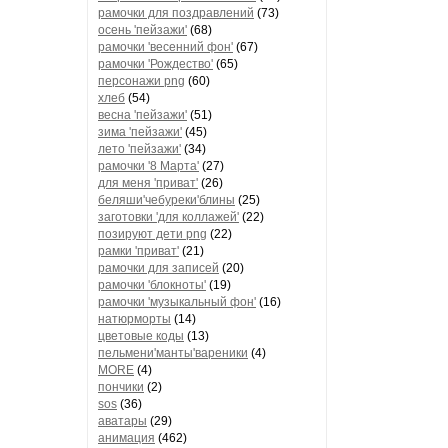
рамочки для поздравлений
(73)
осень 'пейзажи'
(68)
рамочки 'весенний фон'
(67)
рамочки 'Рождество'
(65)
персонажи png
(60)
хлеб
(54)
весна 'пейзажи'
(51)
зима 'пейзажи'
(45)
лето 'пейзажи'
(34)
рамочки '8 Марта'
(27)
для меня 'приват'
(26)
беляши'чебуреки'блины
(25)
заготовки 'для коллажей'
(22)
позируют дети png
(22)
рамки 'приват'
(21)
рамочки для записей
(20)
рамочки 'блокноты'
(19)
рамочки 'музыкальный фон'
(16)
натюрморты
(14)
цветовые коды
(13)
пельмени'манты'вареники
(4)
MORE
(4)
пончики
(2)
sos
(36)
аватары
(29)
анимация
(462)