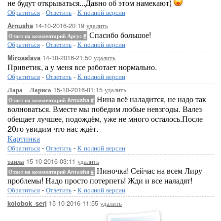
не будут открываться...Давно об этом намекают)
Обратиться
-
Ответить
-
К полной версии
14-10-2016-20:19
удалить
Arnusha
Спасибо большое!
Ответ на комментарий Аргус
#
Обратиться
-
Ответить
-
К полной версии
14-10-2016-21:50
удалить
Mirosslava
Приветик, а у меня все работает нормально.
Обратиться
-
Ответить
-
К полной версии
15-10-2016-01:15
удалить
Лара__Лариса
Нина всё наладится, не надо так
Ответ на комментарий Arnusha
#
волноваться. Вместе мы победим любые невзгоды. Валез
обещает лучшее, подождём, уже не много осталось.После
20го увидим что нас ждёт.
Картинка
Обратиться
-
Ответить
-
К полной версии
15-10-2016-03:11
удалить
таила
Ниночка! Сейчас на всем Лиру
Ответ на комментарий Arnusha
#
проблемы! Надо просто потерпеть! Жди и все наладят!
Обратиться
-
Ответить
-
К полной версии
15-10-2016-11:55
удалить
kolobok_serj