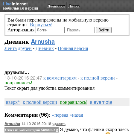
Live
Internet
Дневники
Личка
мобильная версия
Вы были перенаправлены на мобильную версию
страницы.
Вернуться!
Авторизация
Дневник
Arnusha
Лента друзей
-
Дневник
-
Полная версия
друзьям...
13-10-2016 22:47
к комментариям
-
к полной версии
-
понравилось!
Текст скрыт для удобства комментирования
вверх^
к полной версии
понравилось!
в evernote
Комментарии (96):
«первая
«назад
14-10-2016-20:18
удалить
Arnusha
Я думаю, что флешки скоро здесь
Ответ на комментарий Kamelius
#