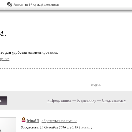
Авось
из (+ сутки) дневников
..
то для удобства комментирования.
щение
« Пред. запись
—
К дневнику
—
След. запись »
ь
IrinaUl
обратиться по имени
Воскресенье, 25 Сентября 2016 г. 10:19 (
ссылка
)