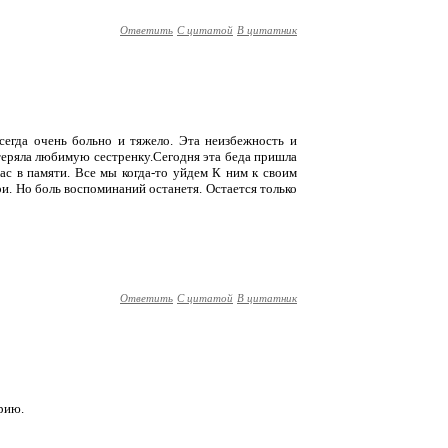
Ответить
С цитатой
В цитатник
егда очень больно и тяжело. Эта неизбежность и
отеряла любимую сестренку.Сегодня эта беда пришла
ас в памяти. Все мы когда-то уйдем К ним к своим
. Но боль воспоминаний останетя. Остается только
Ответить
С цитатой
В цитатник
рию.