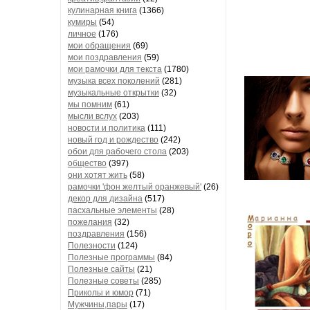
кулинарная книга
(1366)
кумиры
(54)
личное
(176)
мои обращения
(69)
мои поздравления
(59)
мои рамочки для текста
(1780)
музыка всех поколений
(281)
музыкальные открытки
(32)
мы помним
(61)
мысли вслух
(203)
новости и политика
(111)
новый год и рождество
(242)
обои для рабочего стола
(203)
общество
(397)
они хотят жить
(58)
рамочки 'фон желтый оранжевый'
(26)
декор для дизайна
(517)
пасхальные элементы
(28)
пожелания
(32)
поздравления
(156)
Полезности
(124)
Полезные программы
(84)
Полезные сайты
(21)
Полезные советы
(285)
Приколы и юмор
(71)
Мужчины,пары
(17)