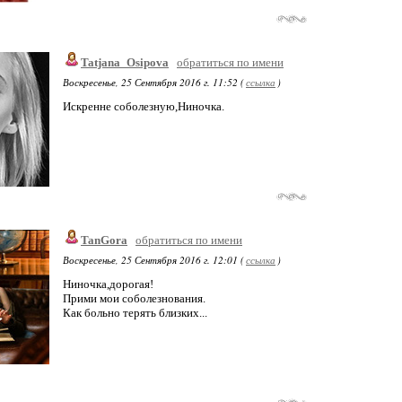
Tatjana_Osipova
обратиться по имени
Воскресенье, 25 Сентября 2016 г. 11:52 (
ссылка
)
Искренне соболезную,Ниночка.
TanGora
обратиться по имени
Воскресенье, 25 Сентября 2016 г. 12:01 (
ссылка
)
Ниночка,дорогая!
Прими мои соболезнования.
Как больно терять близких...