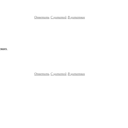
Ответить
С цитатой
В цитатник
зких.
Ответить
С цитатой
В цитатник