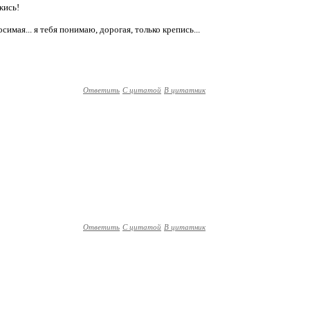
жись!
имая... я тебя понимаю, дорогая, только крепись...
Ответить
С цитатой
В цитатник
Ответить
С цитатой
В цитатник