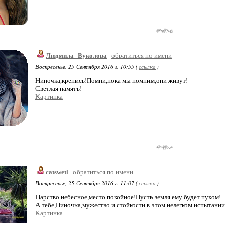
Людмила_Вуколова
обратиться по имени
Воскресенье, 25 Сентября 2016 г. 10:55 (
ссылка
)
Ниночка,крепись!Помни,пока мы помним,они живут!
Светлая память!
Картинка
catswetl
обратиться по имени
Воскресенье, 25 Сентября 2016 г. 11:07 (
ссылка
)
Царство небесное,место покойное!Пусть земля ему будет пухом!
А тебе,Ниночка,мужество и стойкости в этом нелегком испытании.
Картинка