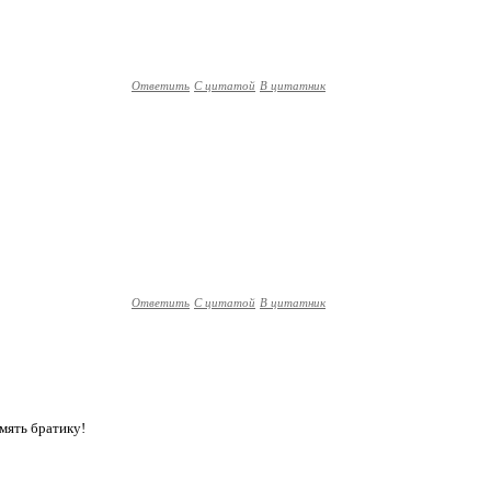
Ответить
С цитатой
В цитатник
Ответить
С цитатой
В цитатник
мять братику!