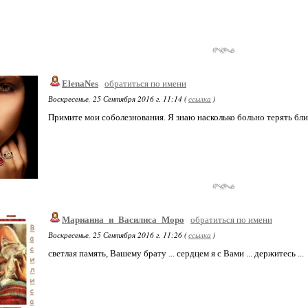
ElenaNes
обратиться по имени
Воскресенье, 25 Сентября 2016 г. 11:14 (
ссылка
)
Примите мои соболезнования. Я знаю насколько больно терять бли
Марианна_и_Василиса_Моро
обратиться по имени
Воскресенье, 25 Сентября 2016 г. 11:26 (
ссылка
)
светлая память, Вашему брату ... сердцем я с Вами ... держитесь ...