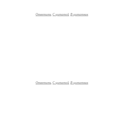
Ответить
С цитатой
В цитатник
Ответить
С цитатой
В цитатник