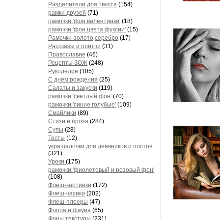
Разделители для текста
(154)
рамки друзей
(71)
рамочки 'фон валентинки'
(18)
рамочки 'фон цвета фуксии'
(15)
Рамочки-золото,серебро
(17)
Рассказы и притчи
(31)
Православие
(46)
Рецепты ЗОЖ
(248)
Рукоделие
(105)
С днём рождения
(25)
Салаты и закуски
(119)
рамочки 'светлый фон'
(70)
рамочки 'синие голубые'
(109)
Смайлики
(89)
Стихи и проза
(284)
Супы
(28)
Тесты
(12)
украшалочки для дневников и постов
(321)
Уроки
(175)
рамочки 'фиолетовый и розовый фон'
(108)
Флеш-картинки
(172)
Флеш-часики
(202)
Флеш-плееры
(47)
Флора и фауна
(65)
Фоны текстуры
(231)