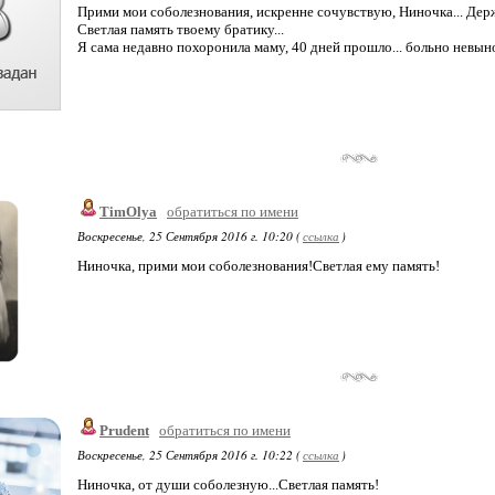
Прими мои соболезнования, искренне сочувствую, Ниночка... Дер
Светлая память твоему братику...
Я сама недавно похоронила маму, 40 дней прошло... больно невынос
TimOlya
обратиться по имени
Воскресенье, 25 Сентября 2016 г. 10:20 (
ссылка
)
Ниночка, прими мои соболезнования!Светлая ему память!
Prudent
обратиться по имени
Воскресенье, 25 Сентября 2016 г. 10:22 (
ссылка
)
Ниночка, от души соболезную...Светлая память!