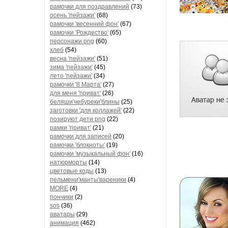
рамочки для поздравлений
(73)
осень 'пейзажи'
(68)
рамочки 'весенний фон'
(67)
рамочки 'Рождество'
(65)
персонажи png
(60)
хлеб
(54)
весна 'пейзажи'
(51)
зима 'пейзажи'
(45)
лето 'пейзажи'
(34)
рамочки '8 Марта'
(27)
для меня 'приват'
(26)
беляши'чебуреки'блины
(25)
заготовки 'для коллажей'
(22)
позируют дети png
(22)
рамки 'приват'
(21)
рамочки для записей
(20)
рамочки 'блокноты'
(19)
рамочки 'музыкальный фон'
(16)
натюрморты
(14)
цветовые коды
(13)
пельмени'манты'вареники
(4)
MORE
(4)
пончики
(2)
sos
(36)
аватары
(29)
анимация
(462)