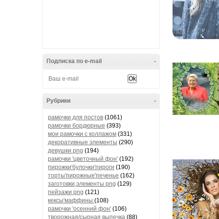
Подписка по e-mail
-
Рубрики
-
рамочки для постов
(1061)
рамочки бордюрные
(393)
мои рамочки с коллажом
(331)
декоративные элементы
(290)
девушки png
(194)
рамочки 'цветочный фон'
(192)
пирожки'булочки'пироги
(190)
торты'пирожные'печенье
(162)
заготовки,элементы png
(129)
пейзажи png
(121)
кексы'маффины
(108)
рамочки 'осенний фон'
(106)
творожная/сырная выпечка
(88)