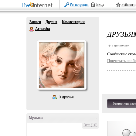
Регистрация
Вход
Рейтинги
Записи
Друзья
Комментарии
Arnusha
ДРУЗЬЯМ
+ в цитатник
Cообщение скры
Прочитать сооб
В друзья
Комментироват
Музыка
-
Все (10)