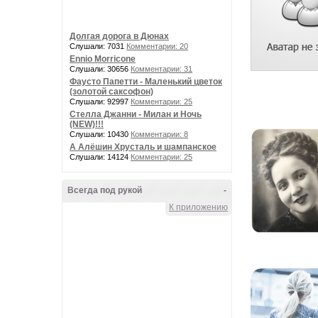
Долгая дорога в Дюнах
Слушали: 7031
Комментарии: 20
Ennio Morricone
Слушали: 30656
Комментарии: 31
Фаусто Папетти - Маленький цветок
(золотой саксофон)
Слушали: 92997
Комментарии: 25
Стелла Джанни - Милан и Ночь
(NEW)!!!
Слушали: 10430
Комментарии: 8
А Алёшин Хрусталь и шампанское
Слушали: 14124
Комментарии: 25
Всегда под рукой
-
К приложению