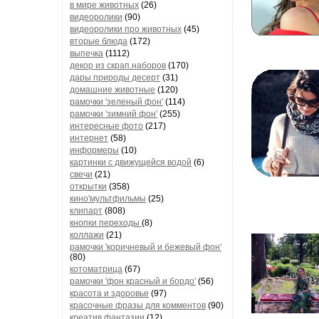
в мире животных
(26)
видеоролики
(90)
видеоролики про животных
(45)
вторые блюда
(172)
выпечка
(1112)
декор из скрап.наборов
(170)
дары природы десерт
(31)
домашние животные
(120)
рамочки 'зеленый фон'
(114)
рамочки 'зимний фон'
(255)
интересные фото
(217)
интернет
(58)
информеры
(10)
картинки с движущейся водой
(6)
свечи
(21)
открытки
(358)
кино'мультфильмы
(25)
клипарт
(808)
кнопки переходы
(8)
коллажи
(21)
рамочки 'коричневый и бежевый фон'
(80)
котоматрица
(67)
рамочки 'фон красный и бордо'
(56)
красота и здоровье
(97)
красочные фразы для комментов
(90)
креатив,фантазии
(12)