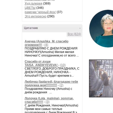
Худ.галерея
(369)
ЦВЕТЫ
(346)
рамочки 'черный фон'
(37)
Это интересно
(290)
Цитатник
-
Все (824)
Анечка (Anushka_M, спасибо
огромное!!!
-
(4)
ПОЗДРАВЛЯЮ С ДНЕМ РОЖДЕНИЯ
НИНОЧКУ!(Arnusha) Милая милая
Ниночка! С опозданием,но от всего ...
Спасибо от души
TAISA_ANDRYEVEVA!
-
(10)
СВЕТЛОГО, ДОБРОГО ПРАЗДНИКА, С
ДНЕМ РОЖДЕНИЯ, НИНОЧКА -
Arnusha!!! Пусть будет крепким з...
Любочка (laplared), благодарю тебя
подружка моя!!!!!!!!!!!
-
(2)
Поздравляю Ниночку (Arnusha) с
днём рождения ...
Лолочка (Lola_malvina), золотце,
спасибо!!!!!!
-
(3)
С днём Рождения, Ниночка!(Аrnusha)
Прими мои самые теплые
поздравления с Днем Рождения! В э...