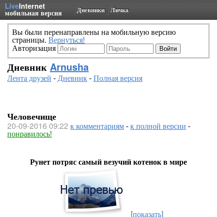
Live
Internet
Дневники
Личка
мобильная версия
Вы были перенаправлены на мобильную версию
страницы.
Вернуться!
Авторизация
Дневник
Arnusha
Лента друзей
-
Дневник
-
Полная версия
Человечище
20-09-2016 09:22
к комментариям
-
к полной версии
-
понравилось!
Рунет потряс самый везучий котенок в мире
[показать]