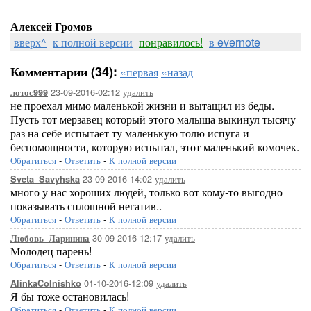
Алексей Громов
вверх^
к полной версии
понравилось!
в evernote
Комментарии (34):
«первая
«назад
23-09-2016-02:12
удалить
лотос999
не проехал мимо маленькой жизни и вытащил из беды.
Пусть тот мерзавец который этого малыша выкинул тысячу
раз на себе испытает ту маленькую толю испуга и
беспомощности, которую испытал, этот маленький комочек.
Обратиться
-
Ответить
-
К полной версии
23-09-2016-14:02
удалить
Sveta_Savyhska
много у нас хороших людей, только вот кому-то выгодно
показывать сплошной негатив..
Обратиться
-
Ответить
-
К полной версии
30-09-2016-12:17
удалить
Любовь_Ларинина
Молодец парень!
Обратиться
-
Ответить
-
К полной версии
01-10-2016-12:09
удалить
AlinkaColnishko
Я бы тоже остановилась!
Обратиться
-
Ответить
-
К полной версии