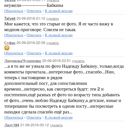
неужели------------------Бабкина
Обратиться
-
Ответить
-
К полной версии
20-09-2016-21:10
удалить
Talya6
Мне кажется, что это старые ее фото. Я ее часто вижу в
модном приговоре. Совсем не такая.
Обратиться
-
Ответить
-
К полной версии
20-09-2016-22:09
удалить
Суфиа
Обратиться
-
Ответить
-
К полной версии
20-09-2016-23:51
удалить
ЛюдмилкаЧумаченко
...а я то же не узнала по фото Надежду Бабкину, только,когда
комменты прочитала...интересные фото...спасибо...Нин,
теперь с настоящими и рядом
дополнительный пост, для сопоставлении
времени...интересно, как смотреться будет: эти 2 и
постепенно,ещё разных её фото по возрасту типа добавить
её фото...очень люблю Надежду Бабкину,а детские, юные и
теперешние бы посмотреть в одном посту...интересные
находки сделала спасибо ещё раз...
Обратиться
-
Ответить
-
К полной версии
21-09-2016-00:12
удалить
Лилу184