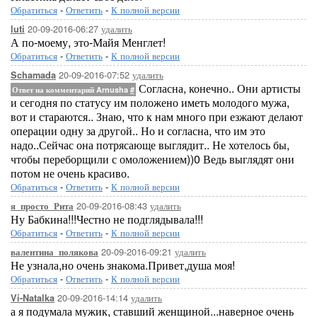
Обратиться
-
Ответить
-
К полной версии
20-09-2016-06:27
удалить
luti
А по-моему, это-Майя Менглет!
Обратиться
-
Ответить
-
К полной версии
20-09-2016-07:52
удалить
Schamada
Согласна, конечно.. Они артисты
Ответ на комментарий Arnusha
#
и сегодня по статусу им положено иметь молодого мужа,
вот и стараются.. Знаю, что к нам много при езжают делают
операции одну за другой.. Но и согласна, что им это
надо..Сейчас она потрясающе выглядит.. Не хотелось бы,
чтобы переборщили с омоложением))0 Ведь выглядят они
потом не очень красиво.
Обратиться
-
Ответить
-
К полной версии
20-09-2016-08:43
удалить
я_просто_Рита
Ну Бабкина!!!Честно не подглядывала!!!
Обратиться
-
Ответить
-
К полной версии
20-09-2016-09:21
удалить
валентина_полякова
Не узнала,но очень знакома.Привет,душа моя!
Обратиться
-
Ответить
-
К полной версии
20-09-2016-14:14
удалить
Vi-Natalka
а я подумала мужик, ставший женщиной...наверное очень