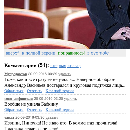
вверх^
к полной версии
понравилось!
в evernote
Комментарии (51):
«первая
«назад
20-09-2016-00:29
удалить
Музредактор
Тоже, как и все сразу ее не узнала... Наверное об образе
Александр Васильев постарался и круговая подтяжка лица...
Обратиться
-
Ответить
-
К полной версии
20-09-2016-03:20
удалить
соня_лифинская
Вообще не узнала Бабкину
Обратиться
-
Ответить
-
К полной версии
20-09-2016-03:36
удалить
таила
Извини, Ниночка! Не знаю кто! В комментах прочитала!
Пластика делает свое дело!