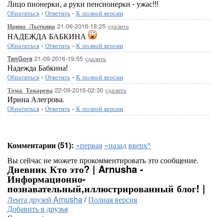
Лицо пионерки, а руки пенсионерки - ужас!!!
Обратиться
-
Ответить
-
К полной версии
21-09-2016-18:25
удалить
Ирина_Лыткина
НАДЕЖДА БАБКИНА
Обратиться
-
Ответить
-
К полной версии
21-09-2016-19:55
удалить
TanGora
Надежда Бабкина!
Обратиться
-
Ответить
-
К полной версии
22-09-2016-02:30
удалить
Тома_Токарева
Ирина Алегрова.
Обратиться
-
Ответить
-
К полной версии
Комментарии (51):
«первая
«назад
вверх^
Вы сейчас не можете прокомментировать это сообщение.
Дневник Кто это? | Arnusha -
Информационно-
познавательный,иллюстрированный блог! |
Лента друзей Arnusha
/
Полная версия
Добавить в друзья