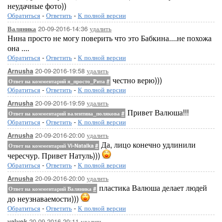
неудачные фото))
Обратиться
-
Ответить
-
К полной версии
20-09-2016-14:36
удалить
Валяника
Нина просто не могу поверить что это Бабкина....не похожа
она ....
Обратиться
-
Ответить
-
К полной версии
20-09-2016-19:58
удалить
Arnusha
честно верю)))
Ответ на комментарий я_просто_Рита
#
Обратиться
-
Ответить
-
К полной версии
20-09-2016-19:59
удалить
Arnusha
Привет Валюша!!!
Ответ на комментарий валентина_полякова
#
Обратиться
-
Ответить
-
К полной версии
20-09-2016-20:00
удалить
Arnusha
Да, лицо конечно удлинили
Ответ на комментарий Vi-Natalka
#
чересчур. Привет Натуль)))
Обратиться
-
Ответить
-
К полной версии
20-09-2016-20:00
удалить
Arnusha
пластика Валюша делает людей
Ответ на комментарий Валяника
#
до неузнаваемости)))
Обратиться
-
Ответить
-
К полной версии
20-09-2016-20:11
удалить
valyok