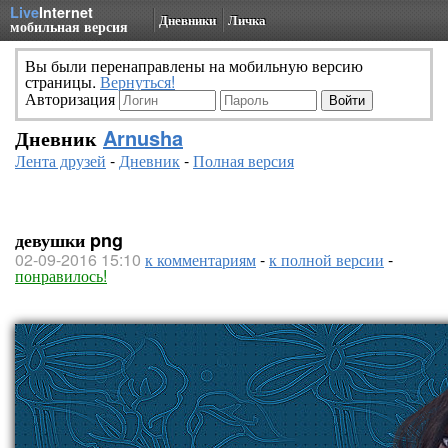
Live
Internet
Дневники
Личка
мобильная версия
Вы были перенаправлены на мобильную версию
страницы.
Вернуться!
Авторизация
Дневник
Arnusha
Лента друзей
-
Дневник
-
Полная версия
девушки png
02-09-2016 15:10
к комментариям
-
к полной версии
-
понравилось!