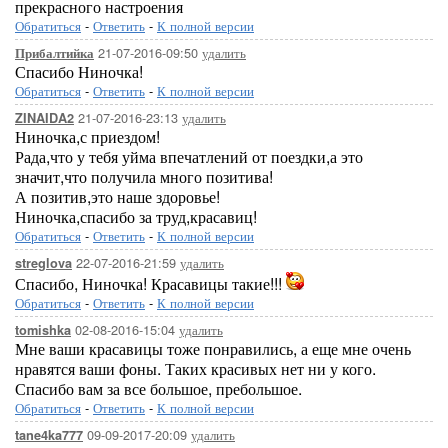
прекрасного настроения
Обратиться
-
Ответить
-
К полной версии
21-07-2016-09:50
удалить
Прибалтийка
Спасибо Ниночка!
Обратиться
-
Ответить
-
К полной версии
21-07-2016-23:13
удалить
ZINAIDA2
Ниночка,с приездом!
Рада,что у тебя уйма впечатлений от поездки,а это
значит,что получила много позитива!
А позитив,это наше здоровье!
Ниночка,спасибо за труд,красавиц!
Обратиться
-
Ответить
-
К полной версии
22-07-2016-21:59
удалить
streglova
Спасибо, Ниночка! Красавицы такие!!!
Обратиться
-
Ответить
-
К полной версии
02-08-2016-15:04
удалить
tomishka
Мне ваши красавицы тоже понравились, а еще мне очень
нравятся ваши фоны. Таких красивых нет ни у кого.
Спасибо вам за все большое, пребольшое.
Обратиться
-
Ответить
-
К полной версии
09-09-2017-20:09
удалить
tane4ka777