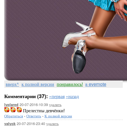
вверх^
к полной версии
понравилось!
в evernote
Комментарии (37):
«первая
«назад
20-07-2016-10:39
удалить
lyplared
Прелестны девчёнки!
Обратиться
-
Ответить
-
К полной версии
20-07-2016-23:40
удалить
valyok