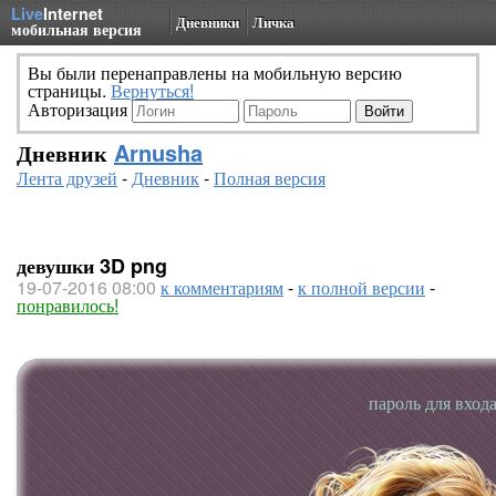
Live
Internet
Дневники
Личка
мобильная версия
Вы были перенаправлены на мобильную версию
страницы.
Вернуться!
Авторизация
Дневник
Arnusha
Лента друзей
-
Дневник
-
Полная версия
девушки 3D png
19-07-2016 08:00
к комментариям
-
к полной версии
-
понравилось!
пароль для вход