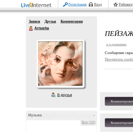
Регистрация
Вход
Рейтинги
Записи
Друзья
Комментарии
Arnusha
ПЕЙЗАЖ
+ в цитатник
Cообщение скры
Прочитать сооб
В друзья
Комментироват
Музыка
-
Все (10)
Комментироват