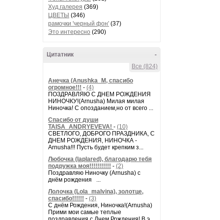
Худ.галерея
(369)
ЦВЕТЫ
(346)
рамочки 'черный фон'
(37)
Это интересно
(290)
Цитатник
-
Все (824)
Анечка (Anushka_M, спасибо
огромное!!!
-
(4)
ПОЗДРАВЛЯЮ С ДНЕМ РОЖДЕНИЯ
НИНОЧКУ!(Arnusha) Милая милая
Ниночка! С опозданием,но от всего ...
Спасибо от души
TAISA_ANDRYEVEVA!
-
(10)
СВЕТЛОГО, ДОБРОГО ПРАЗДНИКА, С
ДНЕМ РОЖДЕНИЯ, НИНОЧКА -
Arnusha!!! Пусть будет крепким з...
Любочка (laplared), благодарю тебя
подружка моя!!!!!!!!!!!
-
(2)
Поздравляю Ниночку (Arnusha) с
днём рождения ...
Лолочка (Lola_malvina), золотце,
спасибо!!!!!!
-
(3)
С днём Рождения, Ниночка!(Аrnusha)
Прими мои самые теплые
поздравления с Днем Рождения! В э...