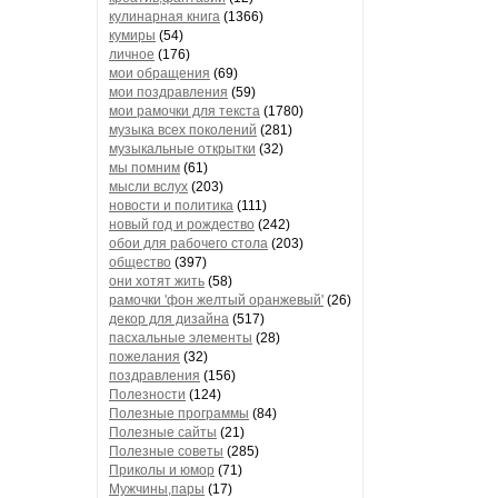
кулинарная книга
(1366)
кумиры
(54)
личное
(176)
мои обращения
(69)
мои поздравления
(59)
мои рамочки для текста
(1780)
музыка всех поколений
(281)
музыкальные открытки
(32)
мы помним
(61)
мысли вслух
(203)
новости и политика
(111)
новый год и рождество
(242)
обои для рабочего стола
(203)
общество
(397)
они хотят жить
(58)
рамочки 'фон желтый оранжевый'
(26)
декор для дизайна
(517)
пасхальные элементы
(28)
пожелания
(32)
поздравления
(156)
Полезности
(124)
Полезные программы
(84)
Полезные сайты
(21)
Полезные советы
(285)
Приколы и юмор
(71)
Мужчины,пары
(17)