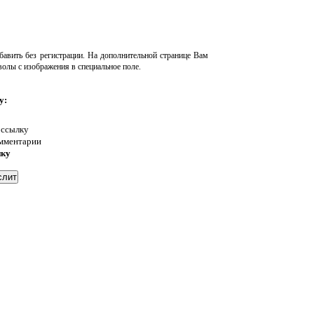
авить без регистрации. На дополнительной странице Вам
волы с изображения в специальное поле.
у:
 ссылку
омментарии
нку