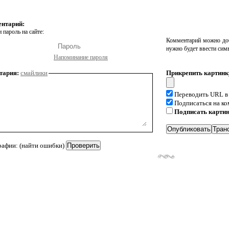
ентарий:
 пароль на сайте:
Комментарий можно доб
нужно будет ввести сим
Напоминание пароля
тария:
смайлики
Прикрепить картинк
Переводить URL в
Подписаться на к
Подписать карти
рафии: (найти ошибки)