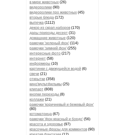
в мире животных
(26)
видеоролики
(90)
видеоролики про животных
(45)
вторые блюда
(172)
выпечка
(1112)
декор из скрап.наборов
(170)
дары природы десерт
(31)
домашние животные
(120)
рамочки 'зеленый фон'
(114)
рамочки 'зимний фон'
(255)
интересные фото
(217)
интернет
(58)
информеры
(10)
картинки с движущейся водой
(6)
свечи
(21)
открытки
(358)
кино'мультфильмы
(25)
клипарт
(808)
кнопки переходы
(8)
коллажи
(21)
рамочки 'коричневый и бежевый фон'
(80)
котоматрица
(67)
рамочки 'фон красный и бордо'
(56)
красота и здоровье
(97)
красочные фразы для комментов
(90)
креатив,фантазии
(12)