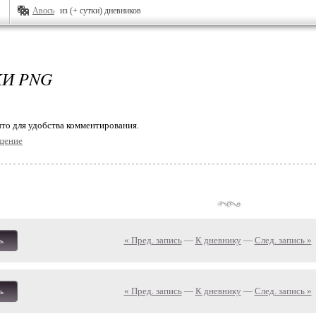
Авось
из (+ сутки) дневников
И PNG
то для удобства комментирования.
щение
« Пред. запись
—
К дневнику
—
След. запись »
ь
« Пред. запись
—
К дневнику
—
След. запись »
ь