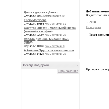
Добавить комм
Долгая дорога в Дюнах
Введите свое имя и
Слушали: 7031
Комментарии: 20
Ennio Morricone
Слушали: 30656
Комментарии: 31
Регистрация
Фаусто Папетти - Маленький цветок
(золотой саксофон)
Текст коммен
Слушали: 92997
Комментарии: 25
Стелла Джанни - Милан и Ночь
(NEW)!!!
Слушали: 10430
Комментарии: 8
А Алёшин Хрусталь и шампанское
Слушали: 14124
Комментарии: 25
Всегда под рукой
-
Проверка орфог
К приложению