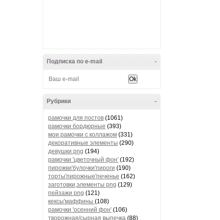
Подписка по e-mail
-
Рубрики
-
рамочки для постов
(1061)
рамочки бордюрные
(393)
мои рамочки с коллажом
(331)
декоративные элементы
(290)
девушки png
(194)
рамочки 'цветочный фон'
(192)
пирожки'булочки'пироги
(190)
торты'пирожные'печенье
(162)
заготовки,элементы png
(129)
пейзажи png
(121)
кексы'маффины
(108)
рамочки 'осенний фон'
(106)
творожная/сырная выпечка
(88)