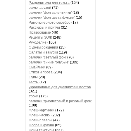
Разделители для текста
(154)
рамки друзей
(71)
рамочки 'фон валентинки'
(18)
рамочки 'фон цвета фуксии'
(15)
Рамочки-золото,серебро
(17)
Рассказы и притчи
(31)
Православие
(46)
Рецепты ЗОЖ
(248)
Рукоделие
(105)
С днём рождения
(25)
Салаты и закуски
(119)
рамочки 'светлый фон'
(70)
рамочки 'синие голубые'
(109)
Смайлики
(89)
Стихи и проза
(284)
Супы
(28)
Тесты
(12)
украшалочки для дневников и постов
(321)
Уроки
(175)
рамочки 'фиолетовый и розовый фон'
(108)
Флеш-картинки
(172)
Флеш-часики
(202)
Флеш-плееры
(47)
Флора и фауна
(65)
Фоны текстуры
(231)