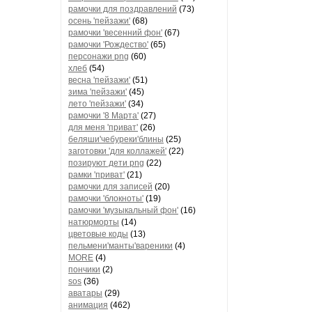
рамочки для поздравлений
(73)
осень 'пейзажи'
(68)
рамочки 'весенний фон'
(67)
рамочки 'Рождество'
(65)
персонажи png
(60)
хлеб
(54)
весна 'пейзажи'
(51)
зима 'пейзажи'
(45)
лето 'пейзажи'
(34)
рамочки '8 Марта'
(27)
для меня 'приват'
(26)
беляши'чебуреки'блины
(25)
заготовки 'для коллажей'
(22)
позируют дети png
(22)
рамки 'приват'
(21)
рамочки для записей
(20)
рамочки 'блокноты'
(19)
рамочки 'музыкальный фон'
(16)
натюрморты
(14)
цветовые коды
(13)
пельмени'манты'вареники
(4)
MORE
(4)
пончики
(2)
sos
(36)
аватары
(29)
анимация
(462)