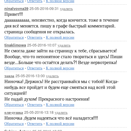
Обратиться
-
Ответить
-
К полной версии
25-05-2016-09:31
удалить
ninalvovna39
Привет!!!
дааааааааааа, неизвестно, когда кончится. тоже в течение
дня всё меняется. пишу в графе быстрый комментарий.
страница сообщения не открылась.
Обратиться
-
Ответить
-
К полной версии
25-05-2016-10:07
удалить
tinaklimowa
Не смогла даже зайти на страницу к тебе, сбрасывается!
Вообще, что-то непонятное стало твориться и здесь! Пиши
везде...Больше что остаётся делать?! Везде нервотрепка!
Обратиться
-
Ответить
-
К полной версии
25-05-2016-13:00
удалить
таила
Ниночка! Держись! Не расстраивайся мы с тобой! Когда-
нибудь все пройдет и будем еще смеяться над всей этой
ситуацией!
Не падай духом! Прекрасного настроения!
Обратиться
-
Ответить
-
К полной версии
25-05-2016-13:18
удалить
оля-душка
Ниночка ,будем надеяться что всё наладится!!!!
Обратиться
-
Ответить
-
К полной версии