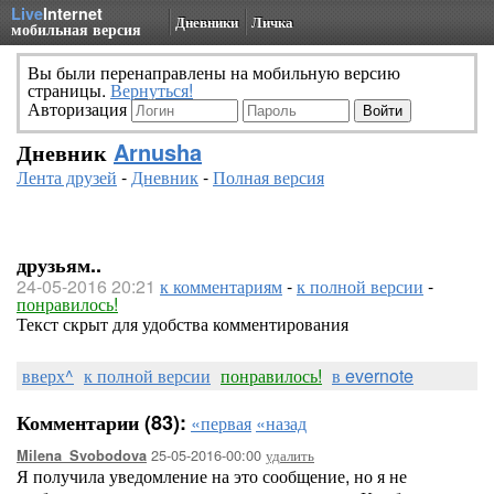
Live
Internet
Дневники
Личка
мобильная версия
Вы были перенаправлены на мобильную версию
страницы.
Вернуться!
Авторизация
Дневник
Arnusha
Лента друзей
-
Дневник
-
Полная версия
друзьям..
24-05-2016 20:21
к комментариям
-
к полной версии
-
понравилось!
Текст скрыт для удобства комментирования
вверх^
к полной версии
понравилось!
в evernote
Комментарии (83):
«первая
«назад
25-05-2016-00:00
удалить
Milena_Svobodova
Я получила уведомление на это сообщение, но я не