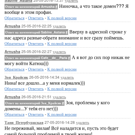
25-05-2016-13:37
удалить
Sabine_Astana
Ниночка, а что такое домен??? Я
Ответ на комментарий Arnusha
#
вообще в этом профан.
Обратиться
-
Ответить
-
К полной версии
25-05-2016-22:25
удалить
Arnusha
Вверху в адресной строке у
Ответ на комментарий Sabine_Astana
#
нас адреса разные-обрати внимание и все сразу поймешь.
Обратиться
-
Ответить
-
К полной версии
25-05-2016-22:27
удалить
Arnusha
А я вот до сих пор никак не
Ответ на комментарий Cafe__de__Paris
#
могу войти Катюш)))
Обратиться
-
Ответить
-
К полной версии
26-05-2016-14:34
удалить
Зоя_Крайсик
Нина! все дошло...а у меня нормалек)))
Обратиться
-
Ответить
-
К полной версии
26-05-2016-21:51
удалить
Arnusha
Зоя, проблемы у кого
Ответ на комментарий Зоя_Крайсик
#
домены...У тебя его нет)))
Обратиться
-
Ответить
-
К полной версии
27-05-2016-14:28
удалить
Таня_Петербуржская
Не переживай, милая! Всё наладится и, пусть это будет
самой большой проблемой в твоей жизни!