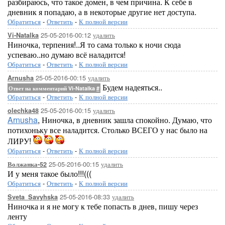
разбираюсь, что такое домен, в чем причина. К себе в
дневник я попадаю, а в некоторые другие нет доступа.
Обратиться
-
Ответить
-
К полной версии
25-05-2016-00:12
удалить
Vi-Natalka
Ниночка, терпения!..Я то сама только к ночи сюда
успеваю..но думаю всё наладится!
Обратиться
-
Ответить
-
К полной версии
25-05-2016-00:15
удалить
Arnusha
Будем надеяться..
Ответ на комментарий Vi-Natalka
#
Обратиться
-
Ответить
-
К полной версии
25-05-2016-00:15
удалить
olechka48
Arnusha
, Ниночка, в дневник зашла спокойно. Думаю, что
потихоньку все наладится. Столько ВСЕГО у нас было на
ЛИРУ!
Обратиться
-
Ответить
-
К полной версии
25-05-2016-00:15
удалить
Волжанка-52
И у меня такое было!!!(((
Обратиться
-
Ответить
-
К полной версии
25-05-2016-08:33
удалить
Sveta_Savyhska
Ниночка и я не могу к тебе попасть в днев, пишу через
ленту