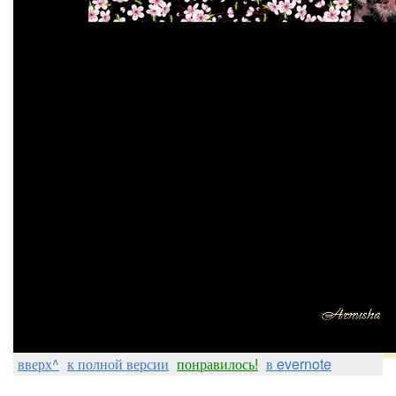
вверх^
к полной версии
понравилось!
в evernote