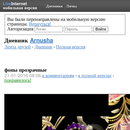
Live
Internet
Дневники
Личка
мобильная версия
Вы были перенаправлены на мобильную версию
страницы.
Вернуться!
Авторизация
Дневник
Arnusha
Лента друзей
-
Дневник
-
Полная версия
фоны прозрачные
21-01-2016 08:06
к комментариям
-
к полной версии
-
понравилось!