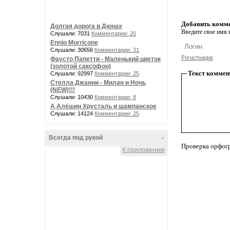
Добавить комм
Долгая дорога в Дюнах
Введите свое имя и
Слушали: 7031
Комментарии: 20
Ennio Morricone
Слушали: 30656
Комментарии: 31
Регистрация
Фаусто Папетти - Маленький цветок
(золотой саксофон)
Текст коммен
Слушали: 92997
Комментарии: 25
Стелла Джанни - Милан и Ночь
(NEW)!!!
Слушали: 10430
Комментарии: 8
А Алёшин Хрусталь и шампанское
Слушали: 14124
Комментарии: 25
Всегда под рукой
-
Проверка орфог
К приложению