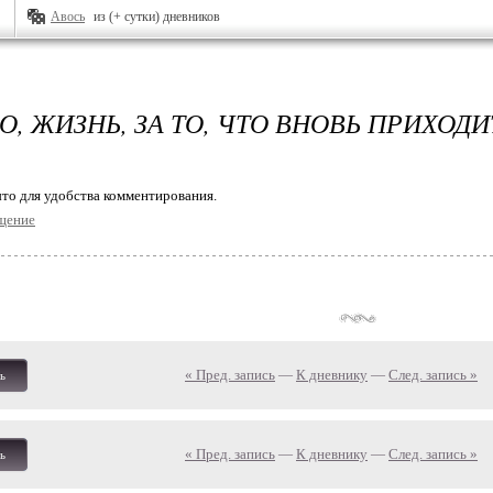
Авось
из (+ сутки) дневников
, ЖИЗНЬ, ЗА ТО, ЧТО ВНОВЬ ПРИХОДИ
то для удобства комментирования.
щение
« Пред. запись
—
К дневнику
—
След. запись »
ь
« Пред. запись
—
К дневнику
—
След. запись »
ь