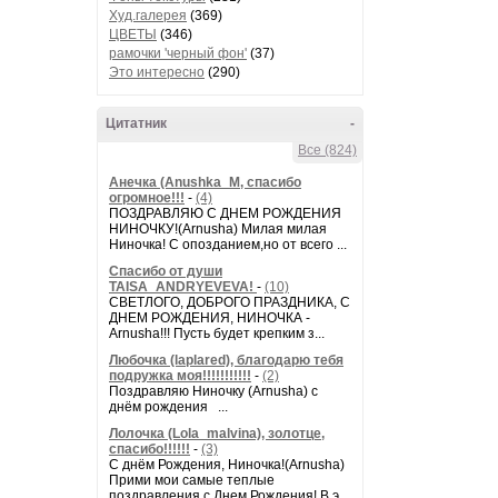
Худ.галерея
(369)
ЦВЕТЫ
(346)
рамочки 'черный фон'
(37)
Это интересно
(290)
Цитатник
-
Все (824)
Анечка (Anushka_M, спасибо
огромное!!!
-
(4)
ПОЗДРАВЛЯЮ С ДНЕМ РОЖДЕНИЯ
НИНОЧКУ!(Arnusha) Милая милая
Ниночка! С опозданием,но от всего ...
Спасибо от души
TAISA_ANDRYEVEVA!
-
(10)
СВЕТЛОГО, ДОБРОГО ПРАЗДНИКА, С
ДНЕМ РОЖДЕНИЯ, НИНОЧКА -
Arnusha!!! Пусть будет крепким з...
Любочка (laplared), благодарю тебя
подружка моя!!!!!!!!!!!
-
(2)
Поздравляю Ниночку (Arnusha) с
днём рождения ...
Лолочка (Lola_malvina), золотце,
спасибо!!!!!!
-
(3)
С днём Рождения, Ниночка!(Аrnusha)
Прими мои самые теплые
поздравления с Днем Рождения! В э...