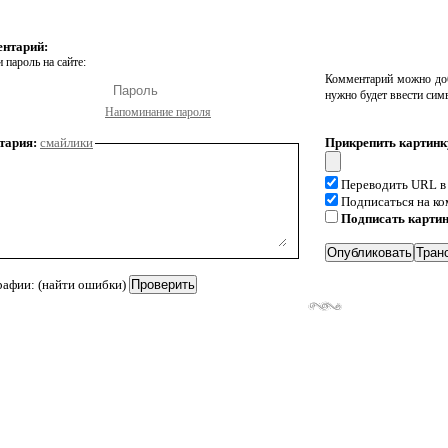
ентарий:
 пароль на сайте:
Комментарий можно доб
нужно будет ввести сим
Напоминание пароля
тария:
смайлики
Прикрепить картинк
Переводить URL в
Подписаться на к
Подписать карти
рафии: (найти ошибки)