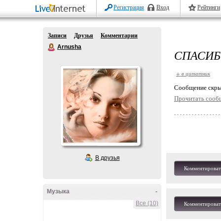
Регистрация
Вход
Рейтинги
Записи
Друзья
Комментарии
Arnusha
СПАСИБО
+ в цитатник
Cообщение скры
Прочитать сооб
В друзья
Комментироват
Музыка
-
Все (10)
Комментироват