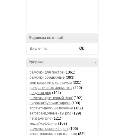
Подписка по e-mail
-
Рубрики
-
рамочки для постов
(1061)
рамочки бордюрные
(393)
мои рамочки с коллажом
(331)
декоративные элементы
(290)
девушки png
(194)
рамочки 'цветочный фон'
(192)
пирожки'булочки'пироги
(190)
торты'пирожные'печенье
(162)
заготовки,элементы png
(129)
пейзажи png
(121)
кексы'маффины
(108)
рамочки 'осенний фон'
(106)
творожная/сырная выпечка
(88)