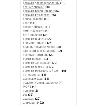
рамочки для поздравлений
(73)
осень 'пейзажи'
(68)
рамочки 'весенний фон'
(67)
рамочки 'Рождество'
(65)
персонажи png
(60)
хлеб
(54)
весна 'пейзажи'
(51)
зима 'пейзажи'
(45)
лето 'пейзажи'
(34)
рамочки '8 Марта'
(27)
для меня 'приват'
(26)
беляши'чебуреки'блины
(25)
заготовки 'для коллажей'
(22)
позируют дети png
(22)
рамки 'приват'
(21)
рамочки для записей
(20)
рамочки 'блокноты'
(19)
рамочки 'музыкальный фон'
(16)
натюрморты
(14)
цветовые коды
(13)
пельмени'манты'вареники
(4)
MORE
(4)
пончики
(2)
sos
(36)
аватары
(29)
анимация
(462)