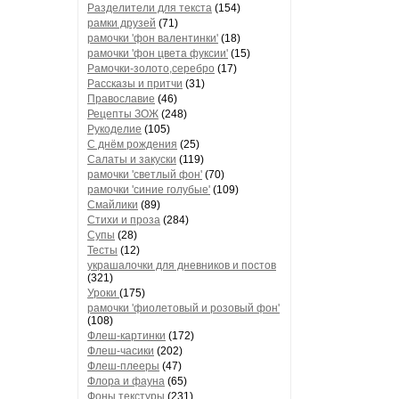
Разделители для текста
(154)
рамки друзей
(71)
рамочки 'фон валентинки'
(18)
рамочки 'фон цвета фуксии'
(15)
Рамочки-золото,серебро
(17)
Рассказы и притчи
(31)
Православие
(46)
Рецепты ЗОЖ
(248)
Рукоделие
(105)
С днём рождения
(25)
Салаты и закуски
(119)
рамочки 'светлый фон'
(70)
рамочки 'синие голубые'
(109)
Смайлики
(89)
Стихи и проза
(284)
Супы
(28)
Тесты
(12)
украшалочки для дневников и постов
(321)
Уроки
(175)
рамочки 'фиолетовый и розовый фон'
(108)
Флеш-картинки
(172)
Флеш-часики
(202)
Флеш-плееры
(47)
Флора и фауна
(65)
Фоны текстуры
(231)