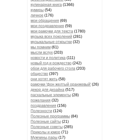
кулинарная книга
(1366)
кумиры
(54)
личное
(176)
мои обращения
(69)
мои поздравления
(59)
мои рамочки для текста
(1780)
музыка всех поколений
(281)
музыкальные открытки
(32)
мы помним
(61)
мысли вслух
(203)
новости и политика
(111)
новый год и рождество
(242)
обои для рабочего стола
(203)
общество
(397)
они хотят жить
(58)
рамочки 'фон желтый оранжевый'
(26)
декор для дизайна
(517)
пасхальные элементы
(28)
пожелания
(32)
поздравления
(156)
Полезности
(124)
Полезные программы
(84)
Полезные сайты
(21)
Полезные советы
(285)
Приколы и юмор
(71)
Мужчины,пары
(17)