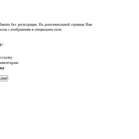
авить без регистрации. На дополнительной странице Вам
волы с изображения в специальное поле.
у:
 ссылку
омментарии
нку