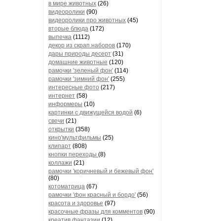
в мире животных
(26)
видеоролики
(90)
видеоролики про животных
(45)
вторые блюда
(172)
выпечка
(1112)
декор из скрап.наборов
(170)
дары природы десерт
(31)
домашние животные
(120)
рамочки 'зеленый фон'
(114)
рамочки 'зимний фон'
(255)
интересные фото
(217)
интернет
(58)
информеры
(10)
картинки с движущейся водой
(6)
свечи
(21)
открытки
(358)
кино'мультфильмы
(25)
клипарт
(808)
кнопки переходы
(8)
коллажи
(21)
рамочки 'коричневый и бежевый фон'
(80)
котоматрица
(67)
рамочки 'фон красный и бордо'
(56)
красота и здоровье
(97)
красочные фразы для комментов
(90)
креатив,фантазии
(12)