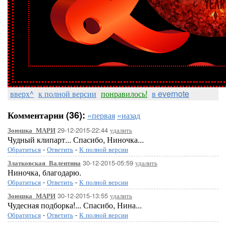
вверх^
к полной версии
понравилось!
в evernote
Комментарии (36):
«первая
«назад
29-12-2015-22:44
удалить
Зоюшка_МАРИ
Чудный клипарт... Спасибо, Ниночка...
Обратиться
-
Ответить
-
К полной версии
30-12-2015-05:59
удалить
Златковская_Валентина
Ниночка, благодарю.
Обратиться
-
Ответить
-
К полной версии
30-12-2015-13:55
удалить
Зоюшка_МАРИ
Чудесная подборка!... Спасибо, Нина...
Обратиться
-
Ответить
-
К полной версии