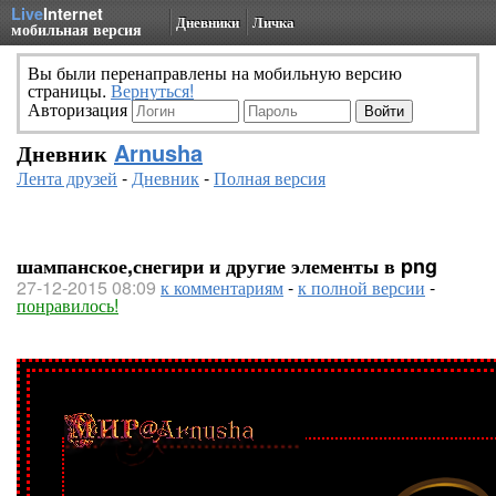
Live
Internet
Дневники
Личка
мобильная версия
Вы были перенаправлены на мобильную версию
страницы.
Вернуться!
Авторизация
Дневник
Arnusha
Лента друзей
-
Дневник
-
Полная версия
шампанское,снегири и другие элементы в png
27-12-2015 08:09
к комментариям
-
к полной версии
-
понравилось!