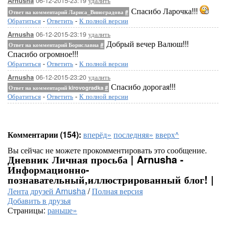
06-12-2015-23:19
удалить
Arnusha
Спасибо Ларочка!!!
Ответ на комментарий Лариса_Виноградова
#
Обратиться
-
Ответить
-
К полной версии
06-12-2015-23:19
удалить
Arnusha
Добрый вечер Валюш!!!
Ответ на комментарий Бориславна
#
Спасибо огромное!!!
Обратиться
-
Ответить
-
К полной версии
06-12-2015-23:20
удалить
Arnusha
Спасибо дорогая!!!
Ответ на комментарий kirovogradka
#
Обратиться
-
Ответить
-
К полной версии
Комментарии (154):
вперёд»
последняя»
вверх^
Вы сейчас не можете прокомментировать это сообщение.
Дневник Личная просьба | Arnusha -
Информационно-
познавательный,иллюстрированный блог! |
Лента друзей Arnusha
/
Полная версия
Добавить в друзья
Страницы:
раньше»