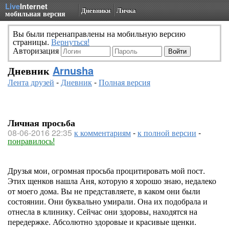
Live
Internet
Дневники
Личка
мобильная версия
Вы были перенаправлены на мобильную версию
страницы.
Вернуться!
Авторизация
Дневник
Arnusha
Лента друзей
-
Дневник
-
Полная версия
Личная просьба
08-06-2016 22:35
к комментариям
-
к полной версии
-
понравилось!
Друзья мои, огромная просьба процитировать мой пост.
Этих щенков нашла Аня, которую я хорошо знаю, недалеко
от моего дома. Вы не представляете, в каком они были
состоянии. Они буквально умирали. Она их подобрала и
отнесла в клинику. Сейчас они здоровы, находятся на
передержке. Абсолютно здоровые и красивые щенки.