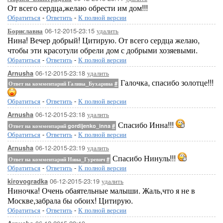
От всего сердца,желаю обрести им дом!!!
Обратиться
-
Ответить
-
К полной версии
06-12-2015-23:15
удалить
Бориславна
Нина! Вечер добрый! Цитирую. От всего сердца желаю,
чтобы эти красотули обрели дом с добрыми хозяевыми.
Обратиться
-
Ответить
-
К полной версии
06-12-2015-23:18
удалить
Arnusha
Галочка, спасибо золотце!!!
Ответ на комментарий Галина_Бухарина
#
Обратиться
-
Ответить
-
К полной версии
06-12-2015-23:18
удалить
Arnusha
Спасибо Инна!!!
Ответ на комментарий gordijenko_inna
#
Обратиться
-
Ответить
-
К полной версии
06-12-2015-23:19
удалить
Arnusha
Спасибо Нинуль!!!
Ответ на комментарий Нина_Гуревич
#
Обратиться
-
Ответить
-
К полной версии
06-12-2015-23:19
удалить
kirovogradka
Ниночка! Очень обаятельные малыши. Жаль,что я не в
Москве,забрала бы обоих! Цитирую.
Обратиться
-
Ответить
-
К полной версии