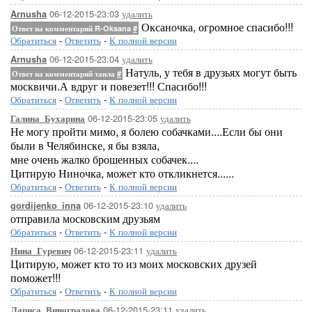
06-12-2015-23:03
удалить
Arnusha
Оксаночка, огромное спасибо!!!
Ответ на комментарий R-Oksana
#
Обратиться
-
Ответить
-
К полной версии
06-12-2015-23:04
удалить
Arnusha
Натуль, у тебя в друзьях могут быть
Ответ на комментарий таила
#
москвичи.А вдруг и повезет!!! Спасибо!!!
Обратиться
-
Ответить
-
К полной версии
06-12-2015-23:05
удалить
Галина_Бухарина
Не могу пройти мимо, я болею собачками....Если бы они
были в Челябинске, я бы взяла,
мне очень жалко брошенных собачек....
Цитирую Ниночка, может кто откликнется......
Обратиться
-
Ответить
-
К полной версии
06-12-2015-23:10
удалить
gordijenko_inna
отправила московским друзьям
Обратиться
-
Ответить
-
К полной версии
06-12-2015-23:11
удалить
Нина_Гуревич
Цитирую, может кто то из моих московских друзей
поможет!!!
Обратиться
-
Ответить
-
К полной версии
06-12-2015-23:11
удалить
Лариса_Виноградова