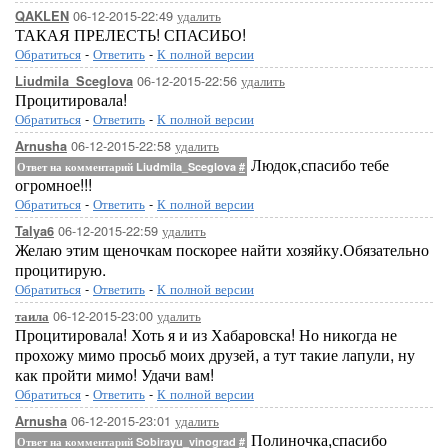
06-12-2015-22:49
удалить
QAKLEN
ТАКАЯ ПРЕЛЕСТЬ! СПАСИБО!
Обратиться
-
Ответить
-
К полной версии
06-12-2015-22:56
удалить
Liudmila_Sceglova
Процитировала!
Обратиться
-
Ответить
-
К полной версии
06-12-2015-22:58
удалить
Arnusha
Людок,спасибо тебе
Ответ на комментарий Liudmila_Sceglova
#
огромное!!!
Обратиться
-
Ответить
-
К полной версии
06-12-2015-22:59
удалить
Talya6
Желаю этим щеночкам поскорее найти хозяйку.Обязательно
процитирую.
Обратиться
-
Ответить
-
К полной версии
06-12-2015-23:00
удалить
таила
Процитировала! Хоть я и из Хабаровска! Но никогда не
прохожу мимо просьб моих друзей, а тут такие лапули, ну
как пройти мимо! Удачи вам!
Обратиться
-
Ответить
-
К полной версии
06-12-2015-23:01
удалить
Arnusha
Полиночка,спасибо
Ответ на комментарий Sobirayu_vinograd
#