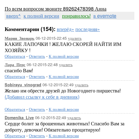
По всем вопросом звоните 89262478398 Анна
вверх^
к полной версии
понравилось!
в evernote
Комментарии (154):
вперёд»
последняя»
06-12-2015-22:45
удалить
Мария_Звонарь
КАКИЕ ЛАПОЧКИ ! ЖЕЛАЮ СКОРЕЙ НАЙТИ ИМ
ХОЗЯЙКУ !
Обратиться
-
Ответить
-
К полной версии
06-12-2015-22:48
удалить
Лара_Перс
спасибо Вам!
Обратиться
-
Ответить
-
К полной версии
06-12-2015-22:49
удалить
Sobirayu_vinograd
Желаю им обрести друзей до Новогоднего пиршества!
(Добавил ссылку к себе в дневник)
Обратиться
-
Ответить
-
К полной версии
06-12-2015-22:49
удалить
Domenika_Live
Сердце болит за брошенных животных! Спасибо Вам за
доброту, девочки! Обязательно процитирую!
Обратиться
-
Ответить
-
К полной версии