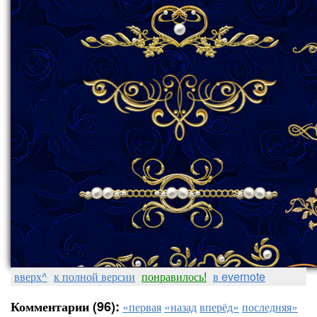
вверх^
к полной версии
понравилось!
в evernote
Комментарии (96):
«первая
«назад
вперёд»
последняя»