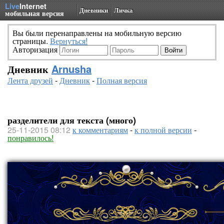
Live
Internet
Дневники
Личка
мобильная версия
Вы были перенаправлены на мобильную версию
страницы.
Вернуться!
Авторизация
Дневник
Arnusha
Лента друзей
-
Дневник
-
Полная версия
разделители для текста (много)
25-11-2015 08:12
к комментариям
-
к полной версии
-
понравилось!