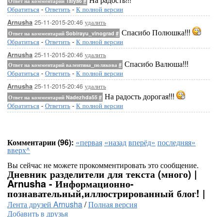
Ответ на комментарий Talya6
#
Обратиться
-
Ответить
-
К полной версии
25-11-2015-20:46
удалить
Arnusha
Спасибо Полюшка!!!
Ответ на комментарий Sobirayu_vinograd
#
Обратиться
-
Ответить
-
К полной версии
25-11-2015-20:46
удалить
Arnusha
Спасибо Валюша!!!
Ответ на комментарий валентина_полякова
#
Обратиться
-
Ответить
-
К полной версии
25-11-2015-20:46
удалить
Arnusha
На радость дорогая!!!
Ответ на комментарий Nadezhda55
#
Обратиться
-
Ответить
-
К полной версии
Комментарии (96):
«первая
«назад
вперёд»
последняя»
вверх^
Вы сейчас не можете прокомментировать это сообщение.
Дневник разделители для текста (много) |
Arnusha - Информационно-
познавательный,иллюстрированный блог! |
Лента друзей Arnusha
/
Полная версия
Добавить в друзья