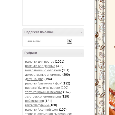
Подписка по e-mail
-
Рубрики
-
рамочки для постов
(1061)
рамочки бордюрные
(393)
мои рамочки с коллажом
(331)
декоративные элементы
(290)
девушки png
(194)
рамочки 'цветочный фон'
(192)
пирожки'булочки'пироги
(190)
торты'пирожные'печенье
(162)
заготовки,элементы png
(129)
пейзажи png
(121)
кексы'маффины
(108)
рамочки 'осенний фон'
(106)
творожная/сырная выпечка
(88)