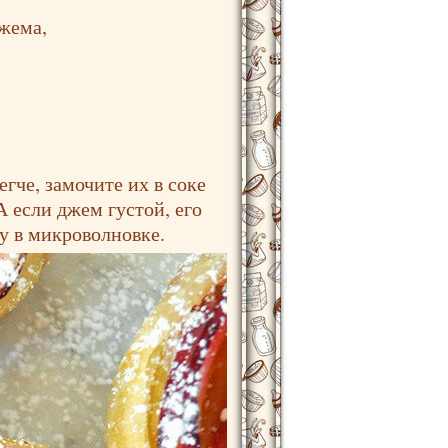
жема,
гче, замочите их в соке
А если джем густой, его
у в микроволновке.