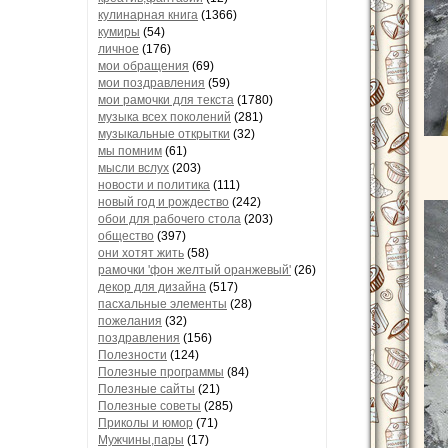
кулинарная книга
(1366)
кумиры
(54)
личное
(176)
мои обращения
(69)
мои поздравления
(59)
мои рамочки для текста
(1780)
музыка всех поколений
(281)
музыкальные открытки
(32)
мы помним
(61)
мысли вслух
(203)
новости и политика
(111)
новый год и рождество
(242)
обои для рабочего стола
(203)
общество
(397)
они хотят жить
(58)
рамочки 'фон желтый оранжевый'
(26)
декор для дизайна
(517)
пасхальные элементы
(28)
пожелания
(32)
поздравления
(156)
Полезности
(124)
Полезные программы
(84)
Полезные сайты
(21)
Полезные советы
(285)
Приколы и юмор
(71)
Мужчины,пары
(17)