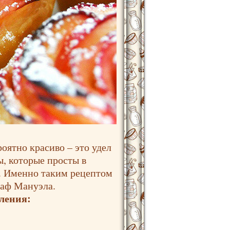
роятно красиво – это удел
, которые просты в
ю. Именно таким рецептом
раф Мануэла.
вления: