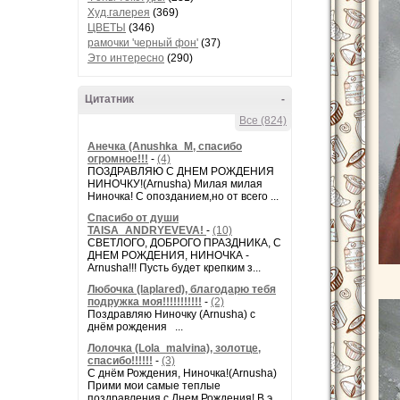
Худ.галерея
(369)
ЦВЕТЫ
(346)
рамочки 'черный фон'
(37)
Это интересно
(290)
Цитатник
-
Все (824)
Анечка (Anushka_M, спасибо
огромное!!!
-
(4)
ПОЗДРАВЛЯЮ С ДНЕМ РОЖДЕНИЯ
НИНОЧКУ!(Arnusha) Милая милая
Ниночка! С опозданием,но от всего ...
Спасибо от души
TAISA_ANDRYEVEVA!
-
(10)
СВЕТЛОГО, ДОБРОГО ПРАЗДНИКА, С
ДНЕМ РОЖДЕНИЯ, НИНОЧКА -
Arnusha!!! Пусть будет крепким з...
Любочка (laplared), благодарю тебя
подружка моя!!!!!!!!!!!
-
(2)
Поздравляю Ниночку (Arnusha) с
днём рождения ...
Лолочка (Lola_malvina), золотце,
спасибо!!!!!!
-
(3)
С днём Рождения, Ниночка!(Аrnusha)
Прими мои самые теплые
поздравления с Днем Рождения! В э...