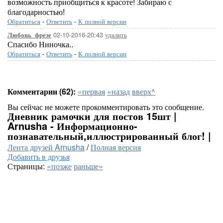
возможность приобщиться к красоте! Забираю с
благодарностью!
Обратиться
-
Ответить
-
К полной версии
02-10-2016-20:43
удалить
Любовь_фрезе
Спасибо Ниночка..
Обратиться
-
Ответить
-
К полной версии
Комментарии (62):
«первая
«назад
вверх^
Вы сейчас не можете прокомментировать это сообщение.
Дневник рамочки для постов 15шт |
Arnusha - Информационно-
познавательный,иллюстрированный блог! |
Лента друзей Arnusha
/
Полная версия
Добавить в друзья
Страницы:
«позже
раньше»