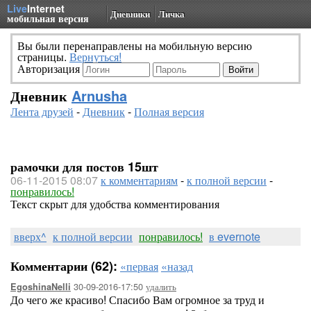
Live
Internet
Дневники
Личка
мобильная версия
Вы были перенаправлены на мобильную версию
страницы.
Вернуться!
Авторизация
Дневник
Arnusha
Лента друзей
-
Дневник
-
Полная версия
рамочки для постов 15шт
06-11-2015 08:07
к комментариям
-
к полной версии
-
понравилось!
Текст скрыт для удобства комментирования
вверх^
к полной версии
понравилось!
в evernote
Комментарии (62):
«первая
«назад
30-09-2016-17:50
удалить
EgoshinaNelli
До чего же красиво! Спасибо Вам огромное за труд и