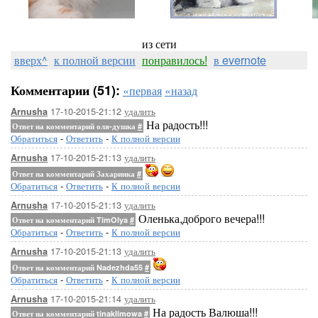
из сети
вверх^
к полной версии
понравилось!
в evernote
Комментарии (51):
«первая
«назад
17-10-2015-21:12
удалить
Arnusha
На радость!!!
Ответ на комментарий оля-душка
#
Обратиться
-
Ответить
-
К полной версии
17-10-2015-21:13
удалить
Arnusha
Ответ на комментарий Захаринка
#
Обратиться
-
Ответить
-
К полной версии
17-10-2015-21:13
удалить
Arnusha
Оленька,доброго вечера!!!
Ответ на комментарий TimOlya
#
Обратиться
-
Ответить
-
К полной версии
17-10-2015-21:13
удалить
Arnusha
Ответ на комментарий Nadezhda55
#
Обратиться
-
Ответить
-
К полной версии
17-10-2015-21:14
удалить
Arnusha
На радость Валюша!!!
Ответ на комментарий tinaklimowa
#