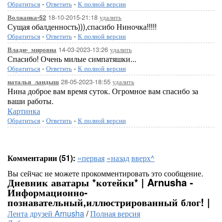
Обратиться
-
Ответить
-
К полной версии
18-10-2015-21:18
удалить
Волжанка-52
Сущая обалденность))),спасибо Ниночка!!!!!
Обратиться
-
Ответить
-
К полной версии
14-03-2023-13:26
удалить
Влади-_мировна
Спасибо! Очень милые симпатяшки...
Обратиться
-
Ответить
-
К полной версии
28-05-2023-18:55
удалить
наталья_ландыш
Нина доброе вам время суток. Огромное вам спасибо за
ваши работы.
Картинка
Обратиться
-
Ответить
-
К полной версии
Комментарии (51):
«первая
«назад
вверх^
Вы сейчас не можете прокомментировать это сообщение.
Дневник аватары *котейки* | Arnusha -
Информационно-
познавательный,иллюстрированный блог! |
Лента друзей Arnusha
/
Полная версия