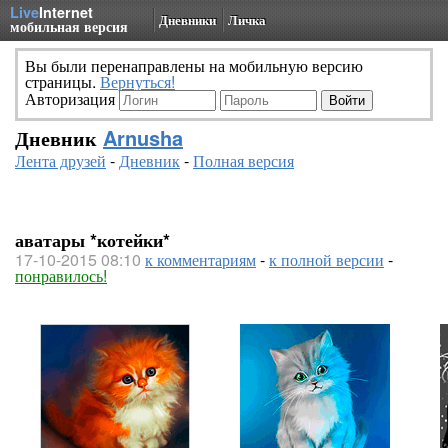
Live
Internet
Дневники
Личка
мобильная версия
Вы были перенаправлены на мобильную версию
страницы.
Вернуться!
Авторизация
Дневник
Arnusha
Лента друзей
-
Дневник
-
Полная версия
аватары *котейки*
17-10-2015 08:10
к комментариям
-
к полной версии
-
понравилось!