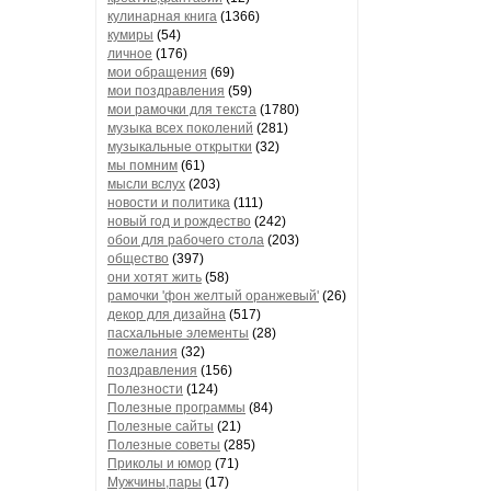
кулинарная книга
(1366)
кумиры
(54)
личное
(176)
мои обращения
(69)
мои поздравления
(59)
мои рамочки для текста
(1780)
музыка всех поколений
(281)
музыкальные открытки
(32)
мы помним
(61)
мысли вслух
(203)
новости и политика
(111)
новый год и рождество
(242)
обои для рабочего стола
(203)
общество
(397)
они хотят жить
(58)
рамочки 'фон желтый оранжевый'
(26)
декор для дизайна
(517)
пасхальные элементы
(28)
пожелания
(32)
поздравления
(156)
Полезности
(124)
Полезные программы
(84)
Полезные сайты
(21)
Полезные советы
(285)
Приколы и юмор
(71)
Мужчины,пары
(17)