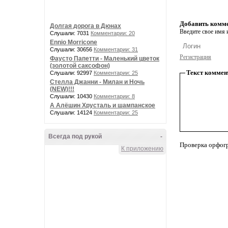
Добавить комм
Долгая дорога в Дюнах
Введите свое имя и
Слушали: 7031
Комментарии: 20
Ennio Morricone
Слушали: 30656
Комментарии: 31
Регистрация
Фаусто Папетти - Маленький цветок
(золотой саксофон)
Текст коммен
Слушали: 92997
Комментарии: 25
Стелла Джанни - Милан и Ночь
(NEW)!!!
Слушали: 10430
Комментарии: 8
А Алёшин Хрусталь и шампанское
Слушали: 14124
Комментарии: 25
Всегда под рукой
-
Проверка орфог
К приложению