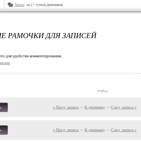
Авось
из (+ сутки) дневников
Е РАМОЧКИ ДЛЯ ЗАПИСЕЙ
то для удобства комментирования.
щение
« Пред. запись
—
К дневнику
—
След. запись »
ь
« Пред. запись
—
К дневнику
—
След. запись »
ь