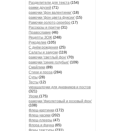
Разделители для текста
(154)
рамки друзей
(71)
рамочки 'фон валентинки'
(18)
рамочки 'фон цвета фуксии'
(15)
Рамочки-золото,серебро
(17)
Рассказы и притчи
(31)
Православие
(46)
Рецепты ЗОЖ
(248)
Рукоделие
(105)
С днём рождения
(25)
Салаты и закуски
(119)
рамочки 'светлый фон'
(70)
рамочки 'синие голубые'
(109)
Смайлики
(89)
Стихи и проза
(284)
Супы
(28)
Тесты
(12)
украшалочки для дневников и постов
(321)
Уроки
(175)
рамочки 'фиолетовый и розовый фон'
(108)
Флеш-картинки
(172)
Флеш-часики
(202)
Флеш-плееры
(47)
Флора и фауна
(65)
Фоны текстуры
(231)