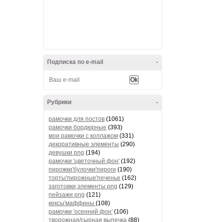
Подписка по e-mail
-
Рубрики
-
рамочки для постов
(1061)
рамочки бордюрные
(393)
мои рамочки с коллажом
(331)
декоративные элементы
(290)
девушки png
(194)
рамочки 'цветочный фон'
(192)
пирожки'булочки'пироги
(190)
торты'пирожные'печенье
(162)
заготовки,элементы png
(129)
пейзажи png
(121)
кексы'маффины
(108)
рамочки 'осенний фон'
(106)
творожная/сырная выпечка
(88)