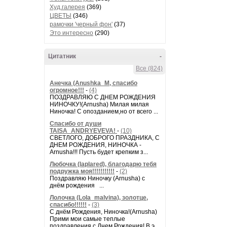
Худ.галерея
(369)
ЦВЕТЫ
(346)
рамочки 'черный фон'
(37)
Это интересно
(290)
Цитатник
-
Все (824)
Анечка (Anushka_M, спасибо
огромное!!!
-
(4)
ПОЗДРАВЛЯЮ С ДНЕМ РОЖДЕНИЯ
НИНОЧКУ!(Arnusha) Милая милая
Ниночка! С опозданием,но от всего ...
Спасибо от души
TAISA_ANDRYEVEVA!
-
(10)
СВЕТЛОГО, ДОБРОГО ПРАЗДНИКА, С
ДНЕМ РОЖДЕНИЯ, НИНОЧКА -
Arnusha!!! Пусть будет крепким з...
Любочка (laplared), благодарю тебя
подружка моя!!!!!!!!!!!
-
(2)
Поздравляю Ниночку (Arnusha) с
днём рождения ...
Лолочка (Lola_malvina), золотце,
спасибо!!!!!!
-
(3)
С днём Рождения, Ниночка!(Аrnusha)
Прими мои самые теплые
поздравления с Днем Рождения! В э...