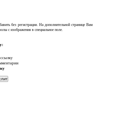
авить без регистрации. На дополнительной странице Вам
волы с изображения в специальное поле.
у:
 ссылку
омментарии
нку