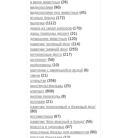
в мире животных
(26)
видеоролики
(90)
видеоролики про животных
(45)
вторые блюда
(172)
выпечка
(1112)
декор из скрап.наборов
(170)
дары природы десерт
(31)
домашние животные
(120)
рамочки 'зеленый фон'
(114)
рамочки 'зимний фон'
(255)
интересные фото
(217)
интернет
(58)
информеры
(10)
картинки с движущейся водой
(6)
свечи
(21)
открытки
(358)
кино'мультфильмы
(25)
клипарт
(808)
кнопки переходы
(8)
коллажи
(21)
рамочки 'коричневый и бежевый фон'
(80)
котоматрица
(67)
рамочки 'фон красный и бордо'
(56)
красота и здоровье
(97)
красочные фразы для комментов
(90)
креатив,фантазии
(12)