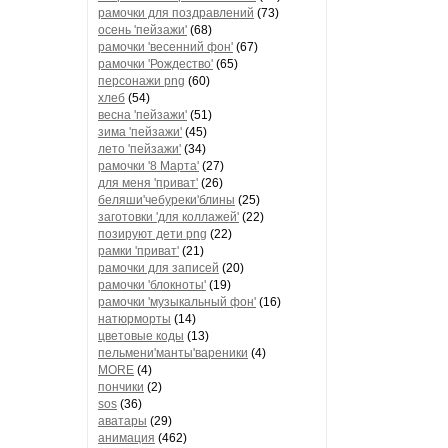
рамочки для поздравлений
(73)
осень 'пейзажи'
(68)
рамочки 'весенний фон'
(67)
рамочки 'Рождество'
(65)
персонажи png
(60)
хлеб
(54)
весна 'пейзажи'
(51)
зима 'пейзажи'
(45)
лето 'пейзажи'
(34)
рамочки '8 Марта'
(27)
для меня 'приват'
(26)
беляши'чебуреки'блины
(25)
заготовки 'для коллажей'
(22)
позируют дети png
(22)
рамки 'приват'
(21)
рамочки для записей
(20)
рамочки 'блокноты'
(19)
рамочки 'музыкальный фон'
(16)
натюрморты
(14)
цветовые коды
(13)
пельмени'манты'вареники
(4)
MORE
(4)
пончики
(2)
sos
(36)
аватары
(29)
анимация
(462)