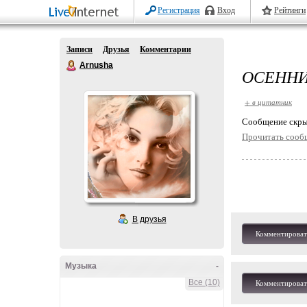
Регистрация
Вход
Рейтинги
Записи
Друзья
Комментарии
Arnusha
ОСЕННИ
+ в цитатник
Cообщение скры
Прочитать сооб
В друзья
Комментироват
Музыка
-
Все (10)
Комментироват