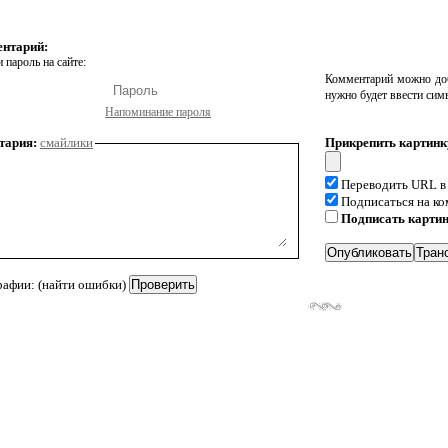
ентарий:
 пароль на сайте:
Комментарий можно доб
нужно будет ввести сим
Напоминание пароля
тария:
смайлики
Прикрепить картинк
Переводить URL в
Подписаться на к
Подписать карти
рафии: (найти ошибки)