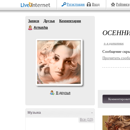
Регистрация
Вход
Рейтинги
Записи
Друзья
Комментарии
Arnusha
ОСЕННИ
+ в цитатник
Cообщение скры
Прочитать сооб
В друзья
Комментироват
Музыка
-
Все (10)