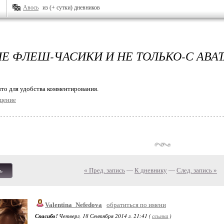
Авось
из (+ сутки) дневников
Е ФЛЕШ-ЧАСИКИ И НЕ ТОЛЬКО-С АВА
то для удобства комментирования.
щение
« Пред. запись
—
К дневнику
—
След. запись »
ь
Valentina_Nefedova
обратиться по имени
Спасибо!
Четверг, 18 Сентября 2014 г. 21:41 (
ссылка
)