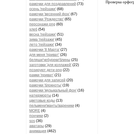
Проверка орфог
рамочки для поздравлений
(73)
осень 'пейзажи'
(68)
рамочки 'весенний фон'
(67)
рамочки 'Рождество'
(65)
персонажи png
(60)
хлеб
(54)
весна 'пейзажи'
(51)
зима 'пейзажи'
(45)
лето 'пейзажи'
(34)
рамочки '8 Марта'
(27)
для меня 'приват'
(26)
беляши'чебуреки'блины
(25)
заготовки 'для коллажей'
(22)
позируют дети png
(22)
рамки 'приват'
(21)
рамочки для записей
(20)
рамочки 'блокноты'
(19)
рамочки 'музыкальный фон'
(16)
натюрморты
(14)
цветовые коды
(13)
пельмени'манты'вареники
(4)
MORE
(4)
пончики
(2)
sos
(36)
аватары
(29)
анимация
(462)