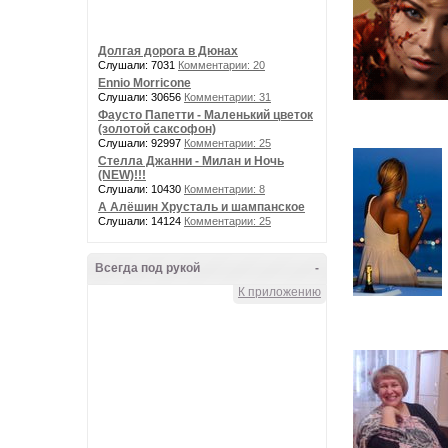
Долгая дорога в Дюнах
Слушали: 7031
Комментарии: 20
Ennio Morricone
Слушали: 30656
Комментарии: 31
Фаусто Папетти - Маленький цветок
(золотой саксофон)
Слушали: 92997
Комментарии: 25
Стелла Джанни - Милан и Ночь
(NEW)!!!
Слушали: 10430
Комментарии: 8
А Алёшин Хрусталь и шампанское
Слушали: 14124
Комментарии: 25
Всегда под рукой
-
К приложению