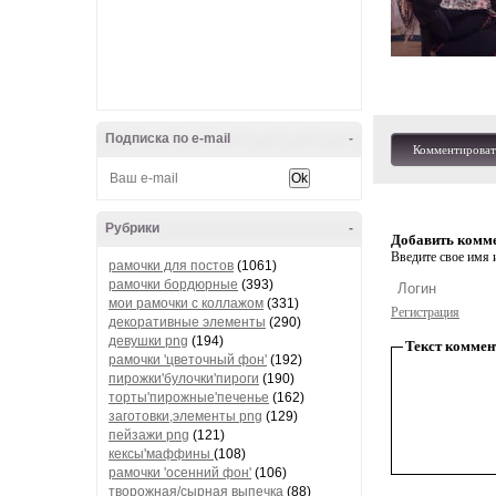
Подписка по e-mail
-
Комментироват
Рубрики
-
Добавить комм
Введите свое имя и
рамочки для постов
(1061)
рамочки бордюрные
(393)
мои рамочки с коллажом
(331)
Регистрация
декоративные элементы
(290)
девушки png
(194)
Текст коммен
рамочки 'цветочный фон'
(192)
пирожки'булочки'пироги
(190)
торты'пирожные'печенье
(162)
заготовки,элементы png
(129)
пейзажи png
(121)
кексы'маффины
(108)
рамочки 'осенний фон'
(106)
творожная/сырная выпечка
(88)