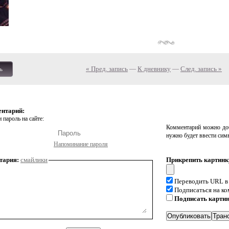
« Пред. запись
—
К дневнику
—
След. запись »
ь
ентарий:
 пароль на сайте:
Комментарий можно доб
нужно будет ввести сим
Напоминание пароля
тария:
смайлики
Прикрепить картинк
Переводить URL в
Подписаться на к
Подписать карти