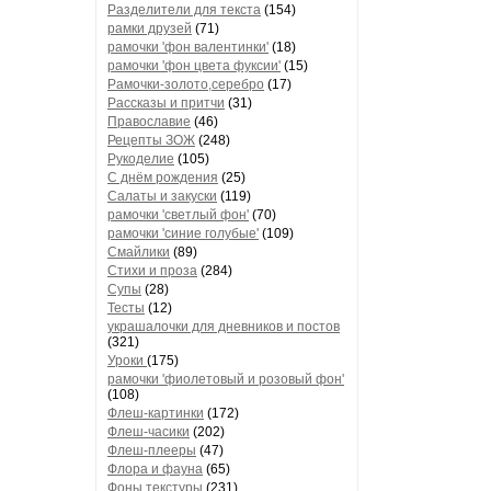
Разделители для текста
(154)
рамки друзей
(71)
рамочки 'фон валентинки'
(18)
рамочки 'фон цвета фуксии'
(15)
Рамочки-золото,серебро
(17)
Рассказы и притчи
(31)
Православие
(46)
Рецепты ЗОЖ
(248)
Рукоделие
(105)
С днём рождения
(25)
Салаты и закуски
(119)
рамочки 'светлый фон'
(70)
рамочки 'синие голубые'
(109)
Смайлики
(89)
Стихи и проза
(284)
Супы
(28)
Тесты
(12)
украшалочки для дневников и постов
(321)
Уроки
(175)
рамочки 'фиолетовый и розовый фон'
(108)
Флеш-картинки
(172)
Флеш-часики
(202)
Флеш-плееры
(47)
Флора и фауна
(65)
Фоны текстуры
(231)