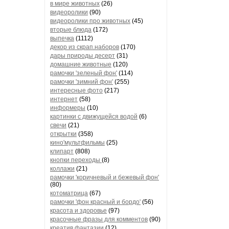
в мире животных
(26)
видеоролики
(90)
видеоролики про животных
(45)
вторые блюда
(172)
выпечка
(1112)
декор из скрап.наборов
(170)
дары природы десерт
(31)
домашние животные
(120)
рамочки 'зеленый фон'
(114)
рамочки 'зимний фон'
(255)
интересные фото
(217)
интернет
(58)
информеры
(10)
картинки с движущейся водой
(6)
свечи
(21)
открытки
(358)
кино'мультфильмы
(25)
клипарт
(808)
кнопки переходы
(8)
коллажи
(21)
рамочки 'коричневый и бежевый фон'
(80)
котоматрица
(67)
рамочки 'фон красный и бордо'
(56)
красота и здоровье
(97)
красочные фразы для комментов
(90)
креатив,фантазии
(12)