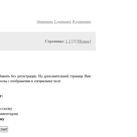
Ответить
С цитатой
В цитатник
Страницы:
1
2
[3] [
Новые
]
авить без регистрации. На дополнительной странице Вам
волы с изображения в специальное поле.
у:
 ссылку
омментарии
нку