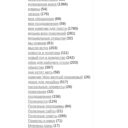
кулинарная книга
(1366)
кумиры
(54)
личное
(176)
мои обращения
(69)
мои поздравления
(59)
мои рамочки для текста
(1780)
музыка всех поколений
(281)
музыкальные открытки
(32)
мы помним
(61)
мысли вслух
(203)
новости и политика
(111)
новый год и рождество
(242)
обои для рабочего стола
(203)
общество
(397)
они хотят жить
(58)
рамочки 'фон желтый оранжевый'
(26)
декор для дизайна
(517)
пасхальные элементы
(28)
пожелания
(32)
поздравления
(156)
Полезности
(124)
Полезные программы
(84)
Полезные сайты
(21)
Полезные советы
(285)
Приколы и юмор
(71)
Мужчины,пары
(17)