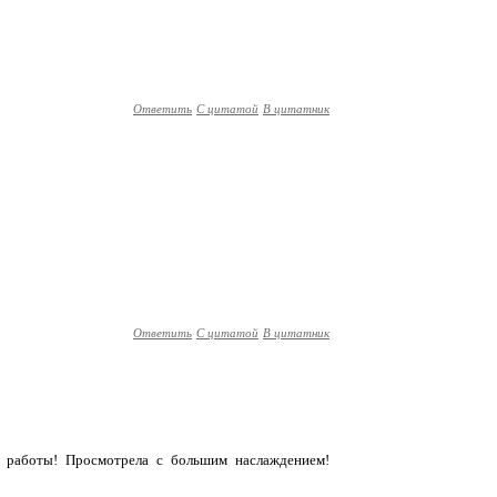
Ответить
С цитатой
В цитатник
Ответить
С цитатой
В цитатник
е работы! Просмотрела с большим наслаждением!