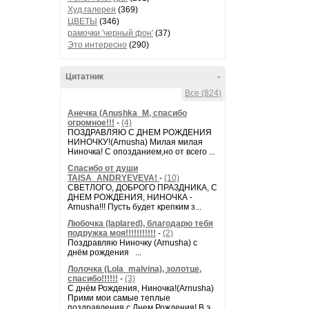
Худ.галерея
(369)
ЦВЕТЫ
(346)
рамочки 'черный фон'
(37)
Это интересно
(290)
Цитатник
-
Все (824)
Анечка (Anushka_M, спасибо
огромное!!!
-
(4)
ПОЗДРАВЛЯЮ С ДНЕМ РОЖДЕНИЯ
НИНОЧКУ!(Arnusha) Милая милая
Ниночка! С опозданием,но от всего ...
Спасибо от души
TAISA_ANDRYEVEVA!
-
(10)
СВЕТЛОГО, ДОБРОГО ПРАЗДНИКА, С
ДНЕМ РОЖДЕНИЯ, НИНОЧКА -
Arnusha!!! Пусть будет крепким з...
Любочка (laplared), благодарю тебя
подружка моя!!!!!!!!!!!
-
(2)
Поздравляю Ниночку (Arnusha) с
днём рождения ...
Лолочка (Lola_malvina), золотце,
спасибо!!!!!!
-
(3)
С днём Рождения, Ниночка!(Аrnusha)
Прими мои самые теплые
поздравления с Днем Рождения! В э...