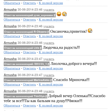
Обратиться
-
Ответить
-
К полной версии
30-06-2014-23:46
удалить
Arnusha
Ответ на комментарий дуня_коровина
#
Обратиться
-
Ответить
-
К полной версии
[показать]
[401x500]
30-06-2014-23:46
удалить
Arnusha
Оксаночка,приветик!
Ответ на комментарий R-Oksana
#
Обратиться
-
Ответить
-
К полной версии
30-06-2014-23:46
удалить
Arnusha
Людочка,на радость!!!
Ответ на комментарий Lkis
#
Обратиться
-
Ответить
-
К полной версии
30-06-2014-23:47
удалить
Arnusha
[444x444]
[585x5
Лиолочка,доброго вечера!!!
Ответ на комментарий ЛИОЛА_1
#
Обратиться
-
Ответить
-
К полной версии
30-06-2014-23:47
удалить
Arnusha
Спасибо Мриночка!!!
Ответ на комментарий MarinaAleks
#
Обратиться
-
Ответить
-
К полной версии
30-06-2014-23:48
удалить
Arnusha
Добрый вечер Оленька!!!Спасибо
Ответ на комментарий TimOlya
#
тебе за все!!!Ты как бальзам на душу!!!Чмоки!!!
[600x450]
[695x449]
Обратиться
-
Ответить
-
К полной версии