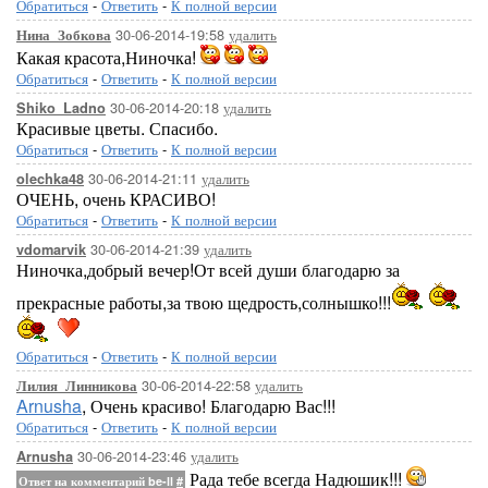
Обратиться
-
Ответить
-
К полной версии
30-06-2014-19:58
удалить
Нина_Зобкова
Какая красота,Ниночка!
Обратиться
-
Ответить
-
К полной версии
[показать]
[показ
30-06-2014-20:18
удалить
Shiko_Ladno
Красивые цветы. Спасибо.
Обратиться
-
Ответить
-
К полной версии
30-06-2014-21:11
удалить
olechka48
ОЧЕНЬ, очень КРАСИВО!
Обратиться
-
Ответить
-
К полной версии
30-06-2014-21:39
удалить
vdomarvik
[показать]
[показать]
Ниночка,добрый вечер!От всей души благодарю за
прекрасные работы,за твою щедрость,солнышко!!!
Обратиться
-
Ответить
-
К полной версии
30-06-2014-22:58
удалить
Лилия_Линникова
Arnusha
, Очень красиво! Благодарю Вас!!!
[показать]
[показать
Обратиться
-
Ответить
-
К полной версии
30-06-2014-23:46
удалить
Arnusha
Рада тебе всегда Надюшик!!!
Ответ на комментарий be-ll
#