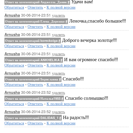
Удачи вам!
Ответ на комментарий Анджелла_Даник
#
Обратиться
-
Ответить
-
К полной версии
30-06-2014-23:51
удалить
Arnusha
Леночка,спасибо большое!!!
Ответ на комментарий Елена_Дорожко
#
Обратиться
-
Ответить
-
К полной версии
30-06-2014-23:51
удалить
Arnusha
[796x800]
Доброго вечерка золотце!!!
Ответ на комментарий koreckolga
#
Обратиться
-
Ответить
-
К полной версии
30-06-2014-23:51
удалить
Arnusha
И вам огромное спасибо!!!
Ответ на комментарий ANKHELIKA
#
Обратиться
-
Ответить
-
К полной версии
30-06-2014-23:51
удалить
Arnusha
Спасибо!!!
Ответ на комментарий Бориславна
#
Обратиться
-
Ответить
-
К полной версии
[700x525]
[600
30-06-2014-23:52
удалить
Arnusha
Спасибо солнышко!!!
Ответ на комментарий Наталья1955
#
Обратиться
-
Ответить
-
К полной версии
30-06-2014-23:52
удалить
Arnusha
На радость!!!
Ответ на комментарий DALIDAS_1
#
Обратиться
-
Ответить
-
К полной версии
[442x500]
[650x486]