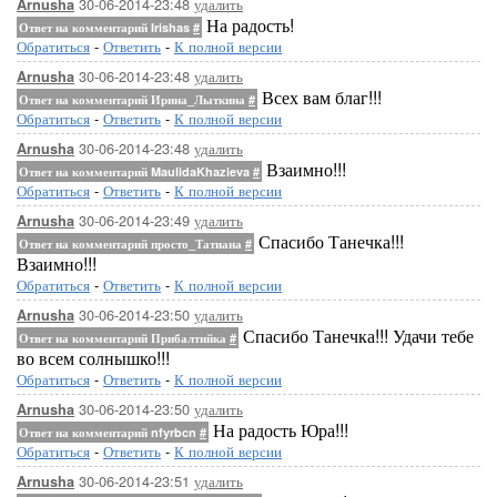
30-06-2014-23:48
удалить
Arnusha
На радость!
Ответ на комментарий Irishas
#
Обратиться
-
Ответить
-
К полной версии
30-06-2014-23:48
удалить
Arnusha
Всех вам благ!!!
Ответ на комментарий Ирина_Лыткина
#
Обратиться
-
Ответить
-
К полной версии
[638x580]
30-06-2014-23:48
удалить
Arnusha
Взаимно!!!
Ответ на комментарий MaulidaKhazieva
#
Обратиться
-
Ответить
-
К полной версии
30-06-2014-23:49
удалить
Arnusha
Спасибо Танечка!!!
Ответ на комментарий просто_Татиана
#
Взаимно!!!
Обратиться
-
Ответить
-
К полной версии
[496x564]
[600x3
30-06-2014-23:50
удалить
Arnusha
Спасибо Танечка!!! Удачи тебе
Ответ на комментарий Прибалтийка
#
во всем солнышко!!!
Обратиться
-
Ответить
-
К полной версии
30-06-2014-23:50
удалить
Arnusha
На радость Юра!!!
Ответ на комментарий nfyrbcn
#
Обратиться
-
Ответить
-
К полной версии
[365x580]
[600x607]
30-06-2014-23:51
удалить
Arnusha