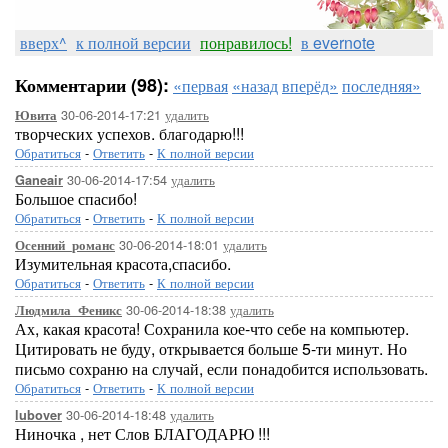
вверх^
к полной версии
понравилось!
в evernote
Комментарии (98):
«первая
«назад
вперёд»
последняя»
30-06-2014-17:21
удалить
Ювита
творческих успехов. благодарю!!!
Обратиться
-
Ответить
-
К полной версии
30-06-2014-17:54
удалить
Ganeair
Большое спасибо!
Обратиться
-
Ответить
-
К полной версии
[показать]
[показать]
30-06-2014-18:01
удалить
Осенний_романс
Изумительная красота,спасибо.
Обратиться
-
Ответить
-
К полной версии
30-06-2014-18:38
удалить
Людмила_Феникс
Ах, какая красота! Сохранила кое-что себе на компьютер.
Цитировать не буду, открывается больше 5-ти минут. Но
письмо сохраню на случай, если понадобится использовать.
[показать]
Обратиться
-
Ответить
-
К полной версии
30-06-2014-18:48
удалить
lubover
Ниночка , нет Слов БЛАГОДАРЮ !!!