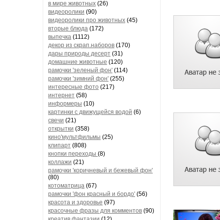
в мире животных
(26)
видеоролики
(90)
видеоролики про животных
(45)
вторые блюда
(172)
выпечка
(1112)
декор из скрап.наборов
(170)
дары природы десерт
(31)
домашние животные
(120)
рамочки 'зеленый фон'
(114)
рамочки 'зимний фон'
(255)
интересные фото
(217)
интернет
(58)
информеры
(10)
картинки с движущейся водой
(6)
свечи
(21)
открытки
(358)
кино'мультфильмы
(25)
клипарт
(808)
кнопки переходы
(8)
коллажи
(21)
рамочки 'коричневый и бежевый фон'
(80)
котоматрица
(67)
рамочки 'фон красный и бордо'
(56)
красота и здоровье
(97)
красочные фразы для комментов
(90)
креатив,фантазии
(12)