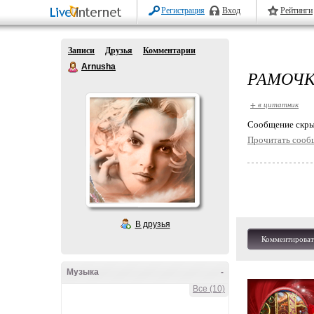
Регистрация
Вход
Рейтинги
Записи
Друзья
Комментарии
Arnusha
РАМОЧК
+ в цитатник
Cообщение скры
Прочитать сооб
В друзья
Комментироват
Музыка
-
Все (10)