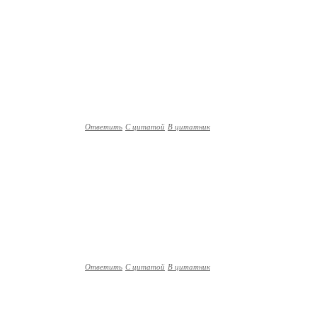
Ответить
С цитатой
В цитатник
Ответить
С цитатой
В цитатник