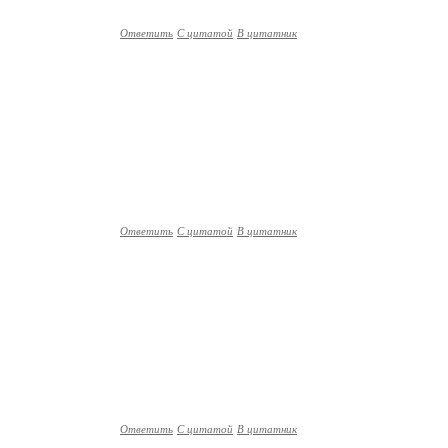
Ответить
С цитатой
В цитатник
Ответить
С цитатой
В цитатник
Ответить
С цитатой
В цитатник