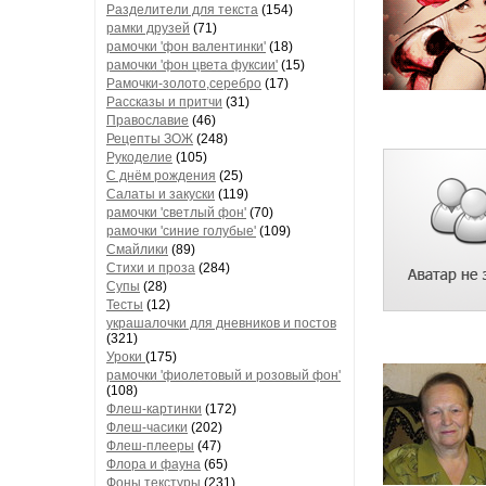
Разделители для текста
(154)
рамки друзей
(71)
рамочки 'фон валентинки'
(18)
рамочки 'фон цвета фуксии'
(15)
Рамочки-золото,серебро
(17)
Рассказы и притчи
(31)
Православие
(46)
Рецепты ЗОЖ
(248)
Рукоделие
(105)
С днём рождения
(25)
Салаты и закуски
(119)
рамочки 'светлый фон'
(70)
рамочки 'синие голубые'
(109)
Смайлики
(89)
Стихи и проза
(284)
Супы
(28)
Тесты
(12)
украшалочки для дневников и постов
(321)
Уроки
(175)
рамочки 'фиолетовый и розовый фон'
(108)
Флеш-картинки
(172)
Флеш-часики
(202)
Флеш-плееры
(47)
Флора и фауна
(65)
Фоны текстуры
(231)