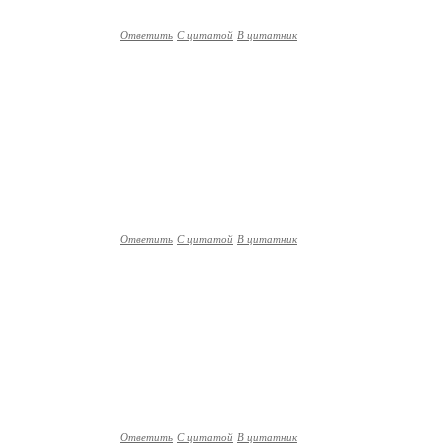
Ответить
С цитатой
В цитатник
Ответить
С цитатой
В цитатник
Ответить
С цитатой
В цитатник