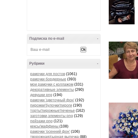
Подписка по e-mail
-
Рубрики
-
рамочки для постов
(1061)
рамочки бордюрные
(393)
мои рамочки с коллажом
(331)
декоративные элементы
(290)
девушки png
(194)
рамочки 'цветочный фон'
(192)
пирожки'булочки'пироги
(190)
торты'пирожные'печенье
(162)
заготовки,элементы png
(129)
пейзажи png
(121)
кексы'маффины
(108)
рамочки 'осенний фон'
(106)
творожная/сырная выпечка
(88)