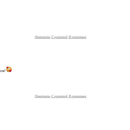
Ответить
С цитатой
В цитатник
ием!
Ответить
С цитатой
В цитатник