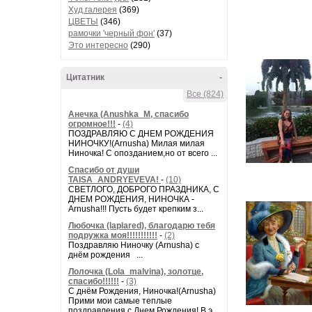
Худ.галерея
(369)
ЦВЕТЫ
(346)
рамочки 'черный фон'
(37)
Это интересно
(290)
Цитатник
-
Все (824)
Анечка (Anushka_M, спасибо
огромное!!!
-
(4)
ПОЗДРАВЛЯЮ С ДНЕМ РОЖДЕНИЯ
НИНОЧКУ!(Arnusha) Милая милая
Ниночка! С опозданием,но от всего ...
Спасибо от души
TAISA_ANDRYEVEVA!
-
(10)
СВЕТЛОГО, ДОБРОГО ПРАЗДНИКА, С
ДНЕМ РОЖДЕНИЯ, НИНОЧКА -
Arnusha!!! Пусть будет крепким з...
Любочка (laplared), благодарю тебя
подружка моя!!!!!!!!!!!
-
(2)
Поздравляю Ниночку (Arnusha) с
днём рождения ...
Лолочка (Lola_malvina), золотце,
спасибо!!!!!!
-
(3)
С днём Рождения, Ниночка!(Аrnusha)
Прими мои самые теплые
поздравления с Днем Рождения! В э...