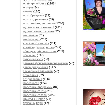
кулинарная книга
(1366)
кумиры
(54)
личное
(176)
мои обращения
(69)
мои поздравления
(59)
мои рамочки для текста
(1780)
музыка всех поколений
(281)
музыкальные открытки
(32)
мы помним
(61)
мысли вслух
(203)
новости и политика
(111)
новый год и рождество
(242)
обои для рабочего стола
(203)
общество
(397)
они хотят жить
(58)
рамочки 'фон желтый оранжевый'
(26)
декор для дизайна
(517)
пасхальные элементы
(28)
пожелания
(32)
поздравления
(156)
Полезности
(124)
Полезные программы
(84)
Полезные сайты
(21)
Полезные советы
(285)
Приколы и юмор
(71)
Мужчины,пары
(17)