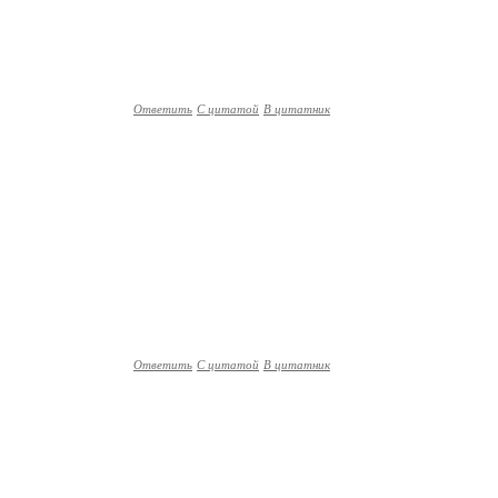
Ответить
С цитатой
В цитатник
Ответить
С цитатой
В цитатник