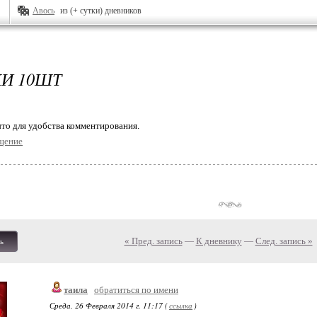
Авось
из (+ сутки) дневников
И 10ШТ
то для удобства комментирования.
щение
« Пред. запись
—
К дневнику
—
След. запись »
ь
таила
обратиться по имени
Среда, 26 Февраля 2014 г. 11:17 (
ссылка
)