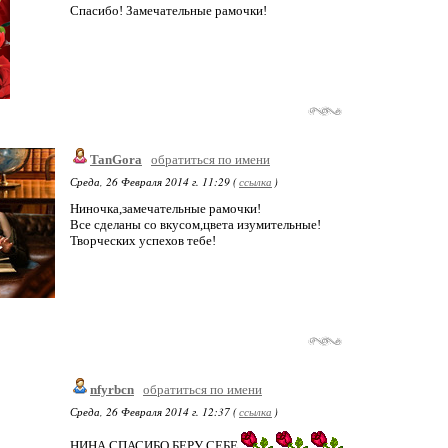
Спасибо! Замечательные рамочки!
TanGora
обратиться по имени
Среда, 26 Февраля 2014 г. 11:29 (
ссылка
)
Ниночка,замечательные рамочки!
Все сделаны со вкусом,цвета изумительные!
Творческих успехов тебе!
nfyrbcn
обратиться по имени
Среда, 26 Февраля 2014 г. 12:37 (
ссылка
)
НИНА СПАСИБО.БЕРУ СЕБЕ.