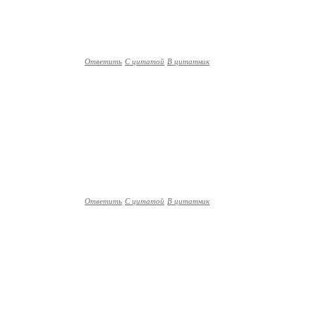
Ответить
С цитатой
В цитатник
Ответить
С цитатой
В цитатник