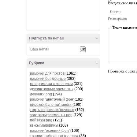
Введите свое имя и
Регистрация
Текст коммен
Подписка по e-mail
-
Рубрики
-
Проверка орфог
рамочки для постов
(1061)
рамочки бордюрные
(393)
мои рамочки с коллажом
(331)
декоративные элементы
(290)
девушки png
(194)
рамочки 'цветочный фон'
(192)
пирожки'булочки'пироги
(190)
торты'пирожные'печенье
(162)
заготовки,элементы png
(129)
пейзажи png
(121)
кексы'маффины
(108)
рамочки 'осенний фон'
(106)
творожная/сырная выпечка
(88)