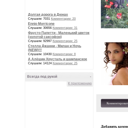
Долгая дорога в Дюнах
Слушали: 7031
Комментарии: 20
Ennio Morricone
Слушали: 30656
Комментарии: 31
Фаусто Папетти - Маленький цветок
(золотой саксофон)
Слушали: 92997
Комментарии: 25
Стелла Джанни - Милан и Ночь
(NEW)!!!
Слушали: 10430
Комментарии: 8
А Алёшин Хрусталь и шампанское
Слушали: 14124
Комментарии: 25
Всегда под рукой
-
К приложению
Комментироват
Добавить комм