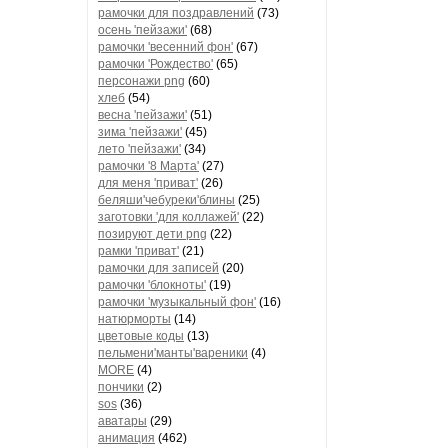
рамочки для поздравлений
(73)
осень 'пейзажи'
(68)
рамочки 'весенний фон'
(67)
рамочки 'Рождество'
(65)
персонажи png
(60)
хлеб
(54)
весна 'пейзажи'
(51)
зима 'пейзажи'
(45)
лето 'пейзажи'
(34)
рамочки '8 Марта'
(27)
для меня 'приват'
(26)
беляши'чебуреки'блины
(25)
заготовки 'для коллажей'
(22)
позируют дети png
(22)
рамки 'приват'
(21)
рамочки для записей
(20)
рамочки 'блокноты'
(19)
рамочки 'музыкальный фон'
(16)
натюрморты
(14)
цветовые коды
(13)
пельмени'манты'вареники
(4)
MORE
(4)
пончики
(2)
sos
(36)
аватары
(29)
анимация
(462)