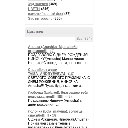
Худ.галерея
(369)
ЦВЕТЫ
(346)
рамочки 'черный фон'
(37)
Это интересно
(290)
Цитатник
-
Все (824)
Анечка (Anushka_M, спасибо
огромное!!!
-
(4)
ПОЗДРАВЛЯЮ С ДНЕМ РОЖДЕНИЯ
НИНОЧКУ!(Arnusha) Милая милая
Ниночка! С опозданием,но от всего ...
Спасибо от души
TAISA_ANDRYEVEVA!
-
(10)
СВЕТЛОГО, ДОБРОГО ПРАЗДНИКА, С
ДНЕМ РОЖДЕНИЯ, НИНОЧКА -
Arnusha!!! Пусть будет крепким з...
Любочка (laplared), благодарю тебя
подружка моя!!!!!!!!!!!
-
(2)
Поздравляю Ниночку (Arnusha) с
днём рождения ...
Лолочка (Lola_malvina), золотце,
спасибо!!!!!!
-
(3)
С днём Рождения, Ниночка!(Аrnusha)
Прими мои самые теплые
поздравления с Днем Рождения! В э...