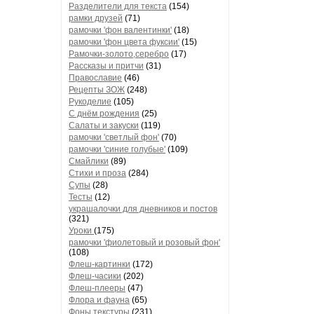
Разделители для текста
(154)
рамки друзей
(71)
рамочки 'фон валентинки'
(18)
рамочки 'фон цвета фуксии'
(15)
Рамочки-золото,серебро
(17)
Рассказы и притчи
(31)
Православие
(46)
Рецепты ЗОЖ
(248)
Рукоделие
(105)
С днём рождения
(25)
Салаты и закуски
(119)
рамочки 'светлый фон'
(70)
рамочки 'синие голубые'
(109)
Смайлики
(89)
Стихи и проза
(284)
Супы
(28)
Тесты
(12)
украшалочки для дневников и постов
(321)
Уроки
(175)
рамочки 'фиолетовый и розовый фон'
(108)
Флеш-картинки
(172)
Флеш-часики
(202)
Флеш-плееры
(47)
Флора и фауна
(65)
Фоны текстуры
(231)