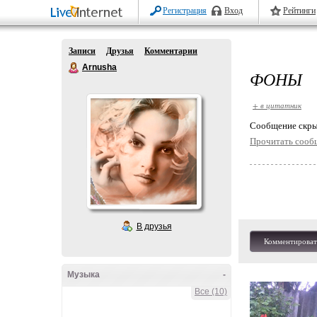
Регистрация
Вход
Рейтинги
Записи
Друзья
Комментарии
Arnusha
ФОНЫ
+ в цитатник
Cообщение скры
Прочитать сооб
В друзья
Комментироват
Музыка
-
Все (10)