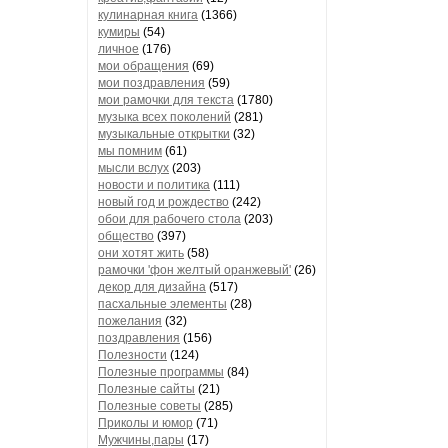
кулинарная книга
(1366)
кумиры
(54)
личное
(176)
мои обращения
(69)
мои поздравления
(59)
мои рамочки для текста
(1780)
музыка всех поколений
(281)
музыкальные открытки
(32)
мы помним
(61)
мысли вслух
(203)
новости и политика
(111)
новый год и рождество
(242)
обои для рабочего стола
(203)
общество
(397)
они хотят жить
(58)
рамочки 'фон желтый оранжевый'
(26)
декор для дизайна
(517)
пасхальные элементы
(28)
пожелания
(32)
поздравления
(156)
Полезности
(124)
Полезные программы
(84)
Полезные сайты
(21)
Полезные советы
(285)
Приколы и юмор
(71)
Мужчины,пары
(17)