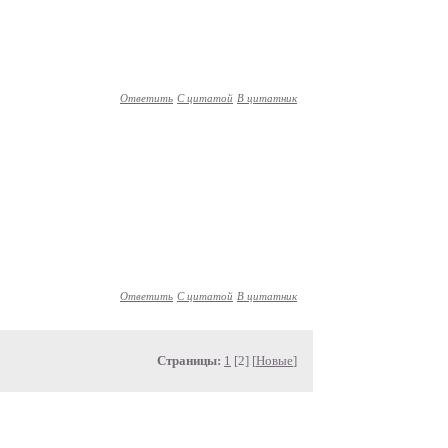
Ответить
С цитатой
В цитатник
Ответить
С цитатой
В цитатник
Страницы:
1
[2] [
Новые
]