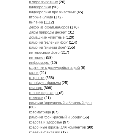
в мире животных
(26)
видеоролики
(90)
видеоролики про животных
(45)
вторые блюда
(172)
выпечка
(1112)
декор из скрап.наборов
(170)
дары природы десерт
(31)
домашние животные
(120)
рамочки 'зеленый фон'
(114)
рамочки 'зимний фон'
(255)
интересные фото
(217)
интернет
(58)
информеры
(10)
картинки с движущейся водой
(6)
свечи
(21)
открытки
(358)
кино'мультфильмы
(25)
клипарт
(808)
кнопки переходы
(8)
коллажи
(21)
рамочки 'коричневый и бежевый фон'
(80)
котоматрица
(67)
рамочки 'фон красный и бордо'
(56)
красота и здоровье
(97)
красочные фразы для комментов
(90)
креатив,фантазии
(12)