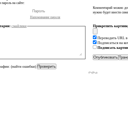
 пароль на сайте:
Комментарий можно доб
нужно будет ввести сим
Напоминание пароля
тария:
смайлики
Прикрепить картинк
Переводить URL в
Подписаться на к
Подписать карти
рафии: (найти ошибки)