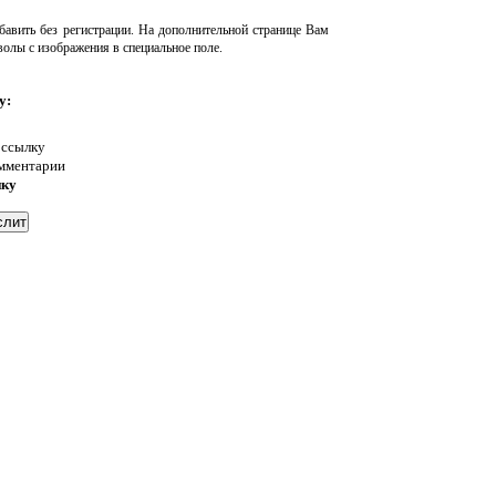
авить без регистрации. На дополнительной странице Вам
волы с изображения в специальное поле.
у:
 ссылку
омментарии
нку