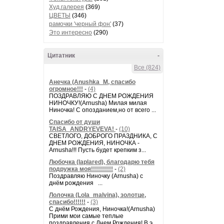
Худ.галерея
(369)
ЦВЕТЫ
(346)
рамочки 'черный фон'
(37)
Это интересно
(290)
Цитатник
-
Все (824)
Анечка (Anushka_M, спасибо
огромное!!!
-
(4)
ПОЗДРАВЛЯЮ С ДНЕМ РОЖДЕНИЯ
НИНОЧКУ!(Arnusha) Милая милая
Ниночка! С опозданием,но от всего ...
Спасибо от души
TAISA_ANDRYEVEVA!
-
(10)
СВЕТЛОГО, ДОБРОГО ПРАЗДНИКА, С
ДНЕМ РОЖДЕНИЯ, НИНОЧКА -
Arnusha!!! Пусть будет крепким з...
Любочка (laplared), благодарю тебя
подружка моя!!!!!!!!!!!
-
(2)
Поздравляю Ниночку (Arnusha) с
днём рождения ...
Лолочка (Lola_malvina), золотце,
спасибо!!!!!!
-
(3)
С днём Рождения, Ниночка!(Аrnusha)
Прими мои самые теплые
поздравления с Днем Рождения! В э...