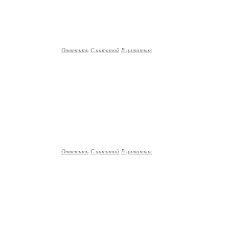
Ответить
С цитатой
В цитатник
Ответить
С цитатой
В цитатник