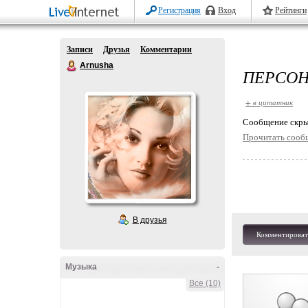
Регистрация
Вход
Рейтинги
Записи
Друзья
Комментарии
Arnusha
ПЕРСОН
+ в цитатник
Cообщение скры
Прочитать сооб
В друзья
Комментироват
Музыка
-
Все (10)