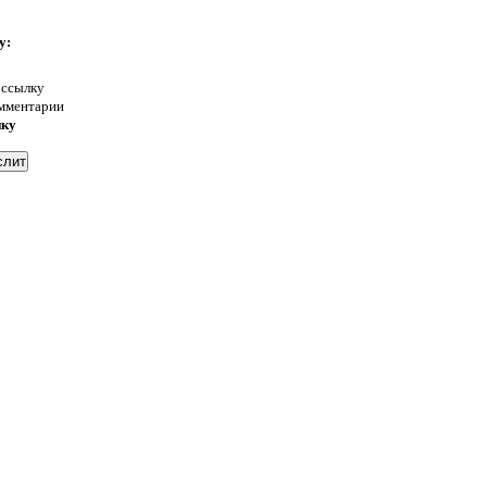
у:
 ссылку
омментарии
нку