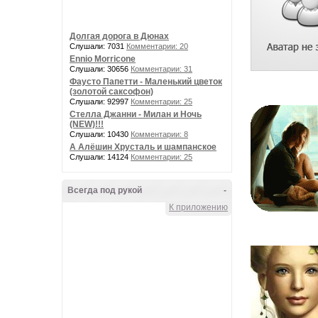
Долгая дорога в Дюнах
Слушали: 7031
Комментарии: 20
Ennio Morricone
Слушали: 30656
Комментарии: 31
Фаусто Папетти - Маленький цветок
(золотой саксофон)
Слушали: 92997
Комментарии: 25
Стелла Джанни - Милан и Ночь
(NEW)!!!
Слушали: 10430
Комментарии: 8
А Алёшин Хрусталь и шампанское
Слушали: 14124
Комментарии: 25
Всегда под рукой
-
К приложению