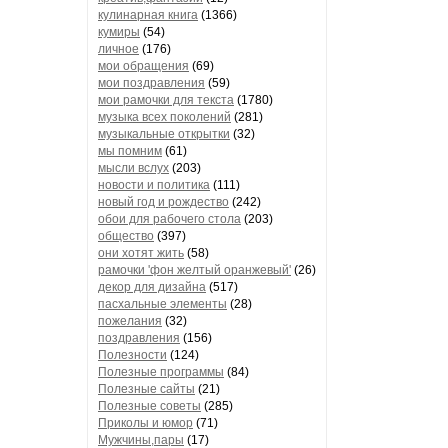
кулинарная книга
(1366)
кумиры
(54)
личное
(176)
мои обращения
(69)
мои поздравления
(59)
мои рамочки для текста
(1780)
музыка всех поколений
(281)
музыкальные открытки
(32)
мы помним
(61)
мысли вслух
(203)
новости и политика
(111)
новый год и рождество
(242)
обои для рабочего стола
(203)
общество
(397)
они хотят жить
(58)
рамочки 'фон желтый оранжевый'
(26)
декор для дизайна
(517)
пасхальные элементы
(28)
пожелания
(32)
поздравления
(156)
Полезности
(124)
Полезные программы
(84)
Полезные сайты
(21)
Полезные советы
(285)
Приколы и юмор
(71)
Мужчины,пары
(17)