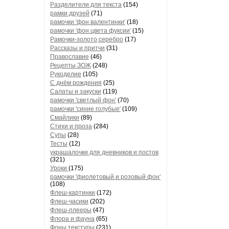
Разделители для текста
(154)
рамки друзей
(71)
рамочки 'фон валентинки'
(18)
рамочки 'фон цвета фуксии'
(15)
Рамочки-золото,серебро
(17)
Рассказы и притчи
(31)
Православие
(46)
Рецепты ЗОЖ
(248)
Рукоделие
(105)
С днём рождения
(25)
Салаты и закуски
(119)
рамочки 'светлый фон'
(70)
рамочки 'синие голубые'
(109)
Смайлики
(89)
Стихи и проза
(284)
Супы
(28)
Тесты
(12)
украшалочки для дневников и постов
(321)
Уроки
(175)
рамочки 'фиолетовый и розовый фон'
(108)
Флеш-картинки
(172)
Флеш-часики
(202)
Флеш-плееры
(47)
Флора и фауна
(65)
Фоны текстуры
(231)