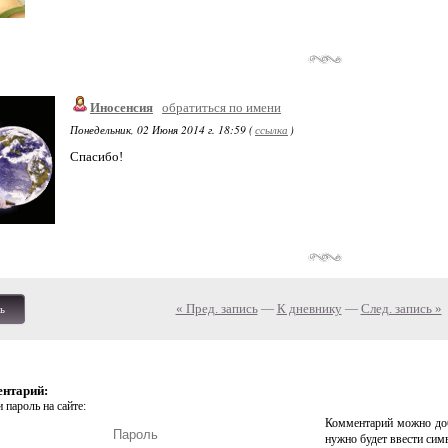
Иносенсия
обратиться по имени
Понедельник, 02 Июня 2014 г. 18:59 (
ссылка
)
Спасибо!
« Пред. запись
—
К дневнику
—
След. запись »
ь
ентарий:
 пароль на сайте:
Комментарий можно доб
нужно будет ввести сим