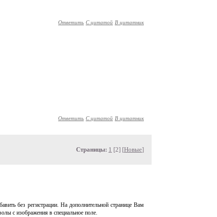
Ответить
С цитатой
В цитатник
Ответить
С цитатой
В цитатник
Страницы:
1
[2] [
Новые
]
авить без регистрации. На дополнительной странице Вам
волы с изображения в специальное поле.