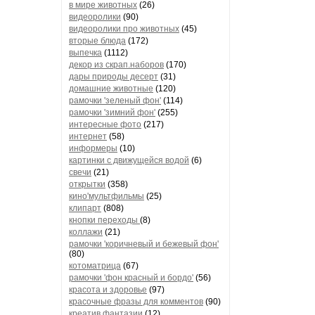
в мире животных
(26)
видеоролики
(90)
видеоролики про животных
(45)
вторые блюда
(172)
выпечка
(1112)
декор из скрап.наборов
(170)
дары природы десерт
(31)
домашние животные
(120)
рамочки 'зеленый фон'
(114)
рамочки 'зимний фон'
(255)
интересные фото
(217)
интернет
(58)
информеры
(10)
картинки с движущейся водой
(6)
свечи
(21)
открытки
(358)
кино'мультфильмы
(25)
клипарт
(808)
кнопки переходы
(8)
коллажи
(21)
рамочки 'коричневый и бежевый фон'
(80)
котоматрица
(67)
рамочки 'фон красный и бордо'
(56)
красота и здоровье
(97)
красочные фразы для комментов
(90)
креатив,фантазии
(12)