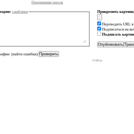
Напоминание пароля
тария:
смайлики
Прикрепить картинк
Переводить URL в
Подписаться на к
Подписать карти
рафии: (найти ошибки)