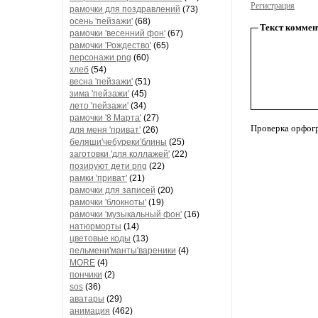
Регистрация
рамочки для поздравлений
(73)
осень 'пейзажи'
(68)
Текст коммен
рамочки 'весенний фон'
(67)
рамочки 'Рождество'
(65)
персонажи png
(60)
хлеб
(54)
весна 'пейзажи'
(51)
зима 'пейзажи'
(45)
лето 'пейзажи'
(34)
рамочки '8 Марта'
(27)
Проверка орфог
для меня 'приват'
(26)
беляши'чебуреки'блины
(25)
заготовки 'для коллажей'
(22)
позируют дети png
(22)
рамки 'приват'
(21)
рамочки для записей
(20)
рамочки 'блокноты'
(19)
рамочки 'музыкальный фон'
(16)
натюрморты
(14)
цветовые коды
(13)
пельмени'манты'вареники
(4)
MORE
(4)
пончики
(2)
sos
(36)
аватары
(29)
анимация
(462)