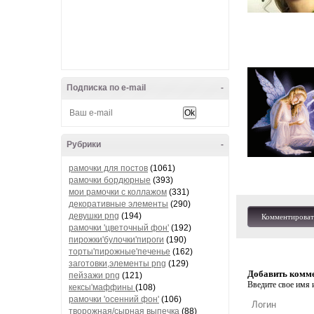
Подписка по e-mail
-
Рубрики
-
рамочки для постов
(1061)
рамочки бордюрные
(393)
мои рамочки с коллажом
(331)
декоративные элементы
(290)
девушки png
(194)
Комментироват
рамочки 'цветочный фон'
(192)
пирожки'булочки'пироги
(190)
торты'пирожные'печенье
(162)
заготовки,элементы png
(129)
Добавить комм
пейзажи png
(121)
Введите свое имя и
кексы'маффины
(108)
рамочки 'осенний фон'
(106)
творожная/сырная выпечка
(88)