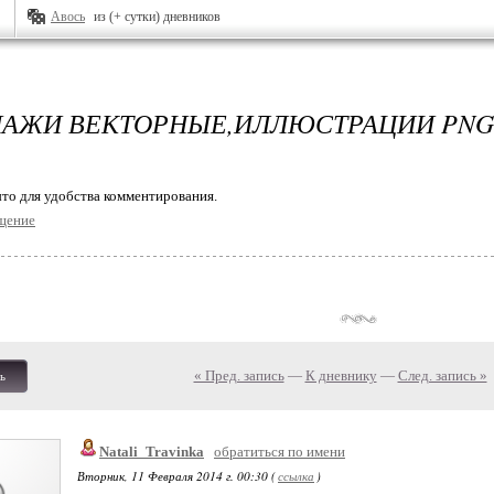
Авось
из (+ сутки) дневников
АЖИ ВЕКТОРНЫЕ,ИЛЛЮСТРАЦИИ PNG
то для удобства комментирования.
щение
« Пред. запись
—
К дневнику
—
След. запись »
ь
Natali_Travinka
обратиться по имени
Вторник, 11 Февраля 2014 г. 00:30 (
ссылка
)