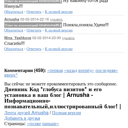
Ну наконец-то!!!Я рада
Ответ на комментарий ninalvovna39
#
Нинуль!!!
Обратиться
-
Ответить
-
К полной версии
02-02-2014-22:16
удалить
Arnusha
Поняла,поняла.Удачи!!!
Ответ на комментарий ninalvovna39
#
Обратиться
-
Ответить
-
К полной версии
02-02-2014-23:00
удалить
Nina_Yashkova
Спасибо!!!
Обратиться
-
Ответить
-
К полной версии
Комментарии (459):
«первая
«назад
вперёд»
последняя»
вверх^
Вы сейчас не можете прокомментировать это сообщение.
Дневник Код *глобуса визитов* и его
установка в ваш блог | Arnusha -
Информационно-
познавательный,иллюстрированный блог! |
Лента друзей Arnusha
/
Полная версия
Добавить в друзья
Страницы:
«позже
раньше»