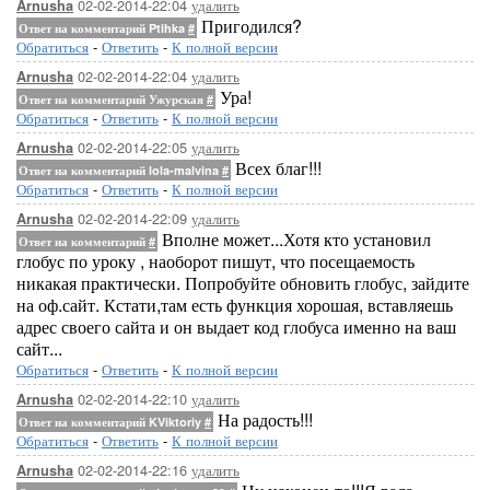
02-02-2014-22:04
удалить
Arnusha
Пригодился?
Ответ на комментарий Ptihka
#
Обратиться
-
Ответить
-
К полной версии
02-02-2014-22:04
удалить
Arnusha
Ура!
Ответ на комментарий Ужурская
#
Обратиться
-
Ответить
-
К полной версии
02-02-2014-22:05
удалить
Arnusha
Всех благ!!!
Ответ на комментарий lola-malvina
#
Обратиться
-
Ответить
-
К полной версии
02-02-2014-22:09
удалить
Arnusha
Вполне может...Хотя кто установил
Ответ на комментарий
#
глобус по уроку , наоборот пишут, что посещаемость
никакая практически. Попробуйте обновить глобус, зайдите
на оф.сайт. Кстати,там есть функция хорошая, вставляешь
адрес своего сайта и он выдает код глобуса именно на ваш
сайт...
Обратиться
-
Ответить
-
К полной версии
02-02-2014-22:10
удалить
Arnusha
На радость!!!
Ответ на комментарий KViktoriy
#
Обратиться
-
Ответить
-
К полной версии
02-02-2014-22:16
удалить
Arnusha