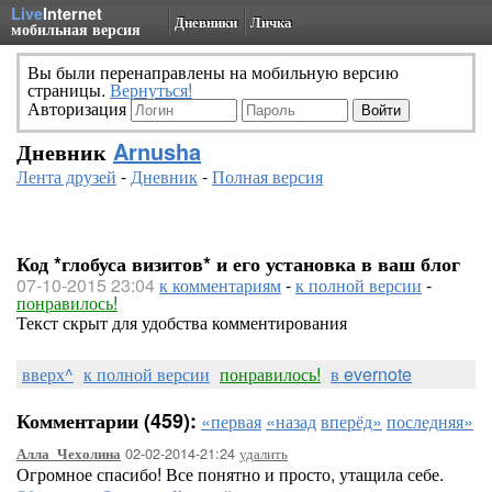
Live
Internet
Дневники
Личка
мобильная версия
Вы были перенаправлены на мобильную версию
страницы.
Вернуться!
Авторизация
Дневник
Arnusha
Лента друзей
-
Дневник
-
Полная версия
Код *глобуса визитов* и его установка в ваш блог
07-10-2015 23:04
к комментариям
-
к полной версии
-
понравилось!
Текст скрыт для удобства комментирования
вверх^
к полной версии
понравилось!
в evernote
Комментарии (459):
«первая
«назад
вперёд»
последняя»
02-02-2014-21:24
удалить
Алла_Чехолина
Огромное спасибо! Все понятно и просто, утащила себе.