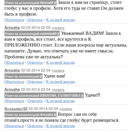
Зашла к вам на страницу, стоит
Ответ на комментарий SIrena59
#
глобус у вас в профиле. Хотя его туда не ставят.Он должен
быть в профиле.
Обратиться
-
Ответить
-
К полной версии
02-02-2014-22:03
удалить
Arnusha
Уважаемый ВАДИМ! Зашла к
Ответ на комментарий vadimka69
#
вам в профиль, все стоит, все крутится и К
ПРИЛОЖЕНИЮ стоит. Если ваши вопросы еще актуальны,
напишите. Думаю, что отвечать уже не имеет смысла.
Проблема уже не актуальна?
Обратиться
-
Ответить
-
К полной версии
02-02-2014-22:04
удалить
Arnusha
Удачи вам!
Ответ на комментарий
#
Обратиться
-
Ответить
-
К полной версии
02-02-2014-22:04
удалить
Arnusha
Удачи!!!
Ответ на комментарий ИВАНОВА_ГАЛИНУШКА
#
Обратиться
-
Ответить
-
К полной версии
02-02-2014-22:04
удалить
Волжанка-52
Вопрос сам по себе
Ответ на комментарий Arnusha
#
отошёл,просто я не поняла где глобус будет размещаться.
Обратиться
-
Ответить
-
К полной версии