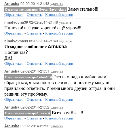
02-02-2014-21:48
удалить
Arnusha
Замечательно!!!
Ответ на комментарий Sveta_Savyhska
#
Обратиться
-
Ответить
-
К полной версии
02-02-2014-21:48
удалить
ninalvovna39
Ниночка! всё уже хорошо! ещё утром!!!
Обратиться
-
Ответить
-
К полной версии
02-02-2014-21:49
удалить
ninalvovna39
Исходное сообщение Arnusha
Поставила?
ДА!
Обратиться
-
Ответить
-
К полной версии
02-02-2014-21:51
удалить
Arnusha
Это вам надо к майловцам
Ответ на комментарий nina16
#
обращаться, я там постов не имела и поэтому могу не
правильно ответить. У меня много друзей оттуда, и они
решили эту проблему.
Обратиться
-
Ответить
-
К полной версии
02-02-2014-21:52
удалить
Arnusha
Всех вам благ!!!
Ответ на комментарий таила
#
Обратиться
-
Ответить
-
К полной версии
02-02-2014-21:53
удалить
Arnusha