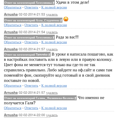
Удачи в этом деле!
Ответ на комментарий Хомуняшка
#
Обратиться
-
Ответить
-
К полной версии
02-02-2014-21:53
удалить
Arnusha
Ответ на комментарий Алла_Студентова
#
Обратиться
-
Ответить
-
К полной версии
02-02-2014-21:54
удалить
Arnusha
Рада за вас!!!
Ответ на комментарий Хомуняшка
#
Обратиться
-
Ответить
-
К полной версии
02-02-2014-21:57
удалить
Arnusha
В уроке я написала пошагово, как
Ответ на комментарий Tamreko
#
в настройках поставить или в левую или в правую колонку.
Цвет фона не меняется-тут только вы где-то не так
справились правильно. Либо зайдите на оф.сайт и сами там
поменяйте фон, скопируйте код готовый и в свой дневник
поставьте по новой.
Обратиться
-
Ответить
-
К полной версии
02-02-2014-21:57
удалить
Arnusha
Что именно не
Ответ на комментарий Галина_Филиппова-Козлова
#
получается Галя?
Обратиться
-
Ответить
-
К полной версии
02-02-2014-22:00
удалить
Arnusha