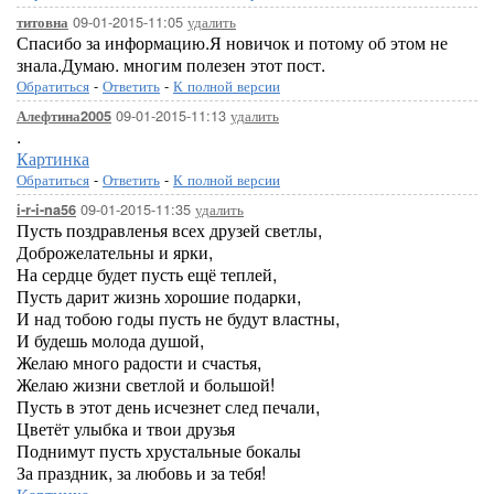
09-01-2015-11:05
удалить
титовна
Спасибо за информацию.Я новичок и потому об этом не
знала.Думаю. многим полезен этот пост.
Обратиться
-
Ответить
-
К полной версии
09-01-2015-11:13
удалить
Алефтина2005
.
Картинка
Обратиться
-
Ответить
-
К полной версии
09-01-2015-11:35
удалить
i-r-i-na56
Пусть поздравленья всех друзей светлы,
Доброжелательны и ярки,
На сердце будет пусть ещё теплей,
Пусть дарит жизнь хорошие подарки,
И над тобою годы пусть не будут властны,
И будешь молода душой,
Желаю много радости и счастья,
Желаю жизни светлой и большой!
Пусть в этот день исчезнет след печали,
Цветёт улыбка и твои друзья
Поднимут пусть хрустальные бокалы
За праздник, за любовь и за тебя!