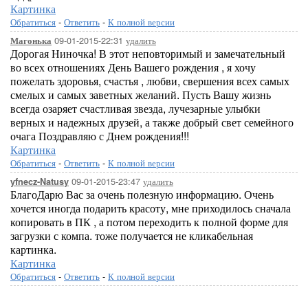
Картинка
Обратиться
-
Ответить
-
К полной версии
09-01-2015-22:31
удалить
Магонька
Дорогая Ниночка! В этот неповторимый и замечательный
во всех отношениях День Вашего рождения , я хочу
пожелать здоровья, счастья , любви, свершения всех самых
смелых и самых заветных желаний. Пусть Вашу жизнь
всегда озаряет счастливая звезда, лучезарные улыбки
верных и надежных друзей, а также добрый свет семейного
очага Поздравляю с Днем рождения!!!
Картинка
Обратиться
-
Ответить
-
К полной версии
09-01-2015-23:47
удалить
yfnecz-Natusy
БлагоДарю Вас за очень полезную информацию. Очень
хочется иногда подарить красоту, мне приходилось сначала
копировать в ПК , а потом переходить к полной форме для
загрузки с компа. тоже получается не кликабельная
картинка.
Картинка
Обратиться
-
Ответить
-
К полной версии