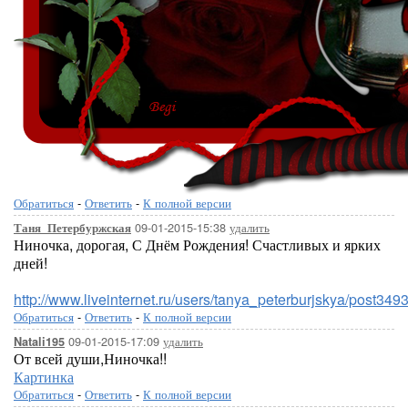
Обратиться
-
Ответить
-
К полной версии
09-01-2015-15:38
удалить
Таня_Петербуржская
Ниночка, дорогая, С Днём Рождения! Счастливых и ярких
дней!
http://www.liveinternet.ru/users/tanya_peterburjskya/post349
Обратиться
-
Ответить
-
К полной версии
09-01-2015-17:09
удалить
Natali195
От всей души,Ниночка!!
Картинка
Обратиться
-
Ответить
-
К полной версии