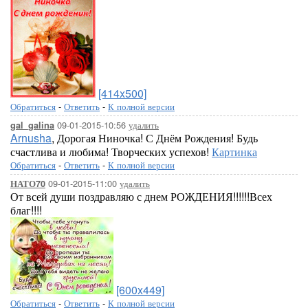
[414x500]
Обратиться
-
Ответить
-
К полной версии
09-01-2015-10:56
удалить
gal_galina
Arnusha
, Дорогая Ниночка! С Днём Рождения! Будь
счастлива и любима! Творческих успехов!
Картинка
Обратиться
-
Ответить
-
К полной версии
09-01-2015-11:00
удалить
НАТО70
От всей души поздравляю с днем РОЖДЕНИЯ!!!!!!Всех
благ!!!!
[600x449]
Обратиться
-
Ответить
-
К полной версии