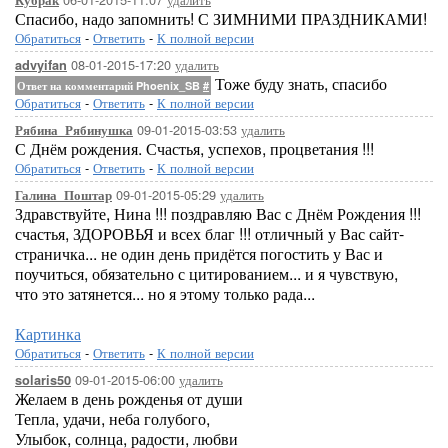
Кубрак
Спасибо, надо запомнить! С ЗИМНИМИ ПРАЗДНИКАМИ!
Обратиться
-
Ответить
-
К полной версии
08-01-2015-17:20
удалить
advyifan
Тоже буду знать, спасибо
Ответ на комментарий Phoenix_SB
#
Обратиться
-
Ответить
-
К полной версии
09-01-2015-03:53
удалить
Рябина_Рябинушка
С Днём рождения. Счастья, успехов, процветания !!!
Обратиться
-
Ответить
-
К полной версии
09-01-2015-05:29
удалить
Галина_Поштар
Здравствуйте, Нина !!! поздравляю Вас с Днём Рождения !!!
счастья, ЗДОРОВЬЯ и всех благ !!! отличный у Вас сайт-
страничка... не один день придётся погостить у Вас и
поучиться, обязательно с цитированием... и я чувствую,
что это затянется... но я этому только рада...
Картинка
Обратиться
-
Ответить
-
К полной версии
09-01-2015-06:00
удалить
solaris50
Желаем в день рожденья от души
Тепла, удачи, неба голубого,
Улыбок, солнца, радости, любви