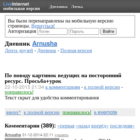
Live
Internet
Дневники
Личка
мобильная версия
Вы были перенаправлены на мобильную версию
страницы.
Вернуться!
Авторизация
Дневник
Arnusha
Лента друзей
-
Дневник
-
Полная версия
По поводу картинок ведущих на посторонний
ресурс. Просьба+урок
22-10-2015 21:34
к комментариям
-
к полной версии
-
понравилось!
Текст скрыт для удобства комментирования
вверх^
к полной версии
понравилось!
в evernote
Комментарии (389):
«первая
«назад
вперёд»
последняя»
31-12-2014-22:11
удалить
Arnusha