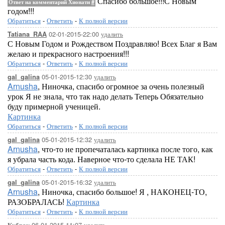
Спасибо большое!!!С Новым
Ответ на комментарий Хионати
#
годом!!!
Обратиться
-
Ответить
-
К полной версии
02-01-2015-22:00
удалить
Tatiana_RAA
С Новым Годом и Рождеством Поздравляю! Всех Благ я Вам
желаю и прекрасного настроения!!!
Обратиться
-
Ответить
-
К полной версии
05-01-2015-12:30
удалить
gal_galina
Arnusha
, Ниночка, спасибо огромное за очень полезный
урок Я не знала, что так надо делать Теперь Обязательно
буду примерной ученицей.
Картинка
Обратиться
-
Ответить
-
К полной версии
05-01-2015-12:32
удалить
gal_galina
Arnusha
, что-то не пропечаталась картинка после того, как
я убрала часть кода. Наверное что-то сделала НЕ ТАК!
Обратиться
-
Ответить
-
К полной версии
05-01-2015-16:32
удалить
gal_galina
Arnusha
, Ниночка, спасибо большое! Я , НАКОНЕЦ-ТО,
РАЗОБРАЛАСЬ!
Картинка
Обратиться
-
Ответить
-
К полной версии
06-01-2015-11:07
удалить