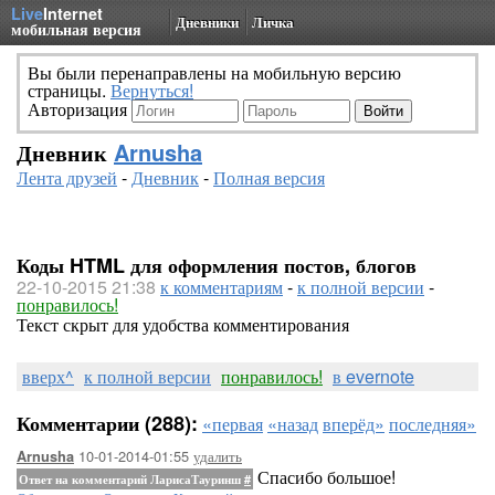
Live
Internet
Дневники
Личка
мобильная версия
Вы были перенаправлены на мобильную версию
страницы.
Вернуться!
Авторизация
Дневник
Arnusha
Лента друзей
-
Дневник
-
Полная версия
Коды HTML для оформления постов, блогов
22-10-2015 21:38
к комментариям
-
к полной версии
-
понравилось!
Текст скрыт для удобства комментирования
вверх^
к полной версии
понравилось!
в evernote
Комментарии (288):
«первая
«назад
вперёд»
последняя»
10-01-2014-01:55
удалить
Arnusha
Спасибо большое!
Ответ на комментарий ЛарисаТауринш
#