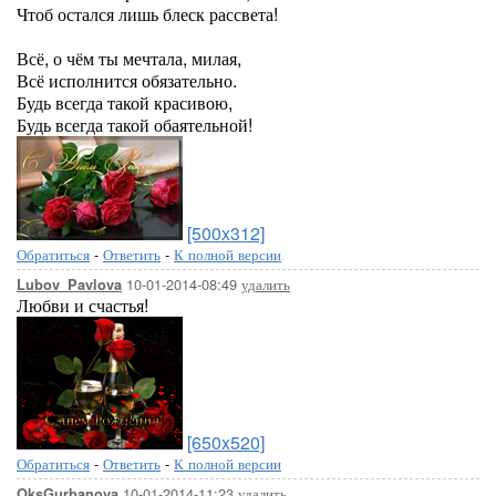
Чтоб остался лишь блеск рассвета!
Всё, о чём ты мечтала, милая,
Всё исполнится обязательно.
Будь всегда такой красивою,
Будь всегда такой обаятельной!
[500x312]
Обратиться
-
Ответить
-
К полной версии
10-01-2014-08:49
удалить
Lubov_Pavlova
Любви и счастья!
[650x520]
Обратиться
-
Ответить
-
К полной версии
10-01-2014-11:23
удалить
OksGurbanova