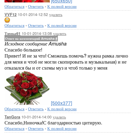
[650x650]
Обратиться
-
Ответить
-
К полной версии
10-01-2014-12:52
удалить
VVF12
Обратиться
-
Ответить
-
К полной версии
10-01-2014-13:08
удалить
Тимка61
Ответ на комментарий Arnusha
#
Исходное сообщение Arnusha
Спасибо большое!
Привет! И не за что! Сможешь помочь? нужна рамка лично
для меня и чтоб не могли скопировать и музыкальная) и не
отказался бы и от схемы муз и чтоб только у меня
[500x377]
Обратиться
-
Ответить
-
К полной версии
10-01-2014-14:00
удалить
TanGora
Спасибо,Ниночка!С благодарностью цитирую.
Обратиться
-
Ответить
-
К полной версии