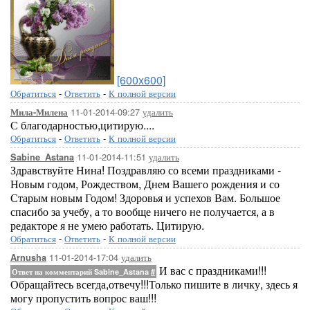
[600x600]
Обратиться
-
Ответить
-
К полной версии
11-01-2014-09:27
удалить
Мила-Милена
С благодарностью,цитирую....
Обратиться
-
Ответить
-
К полной версии
11-01-2014-11:51
удалить
Sabine_Astana
Здравствуйте Нина! Поздравляю со всеми праздниками -
Новым годом, Рождеством, Днем Вашего рождения и со
Старым новым Годом! Здоровья и успехов Вам. Большое
спасибо за учебу, а то вообще ничего не получается, а в
редакторе я не умею работать. Цитирую.
Обратиться
-
Ответить
-
К полной версии
11-01-2014-17:04
удалить
Arnusha
И вас с праздниками!!!
Ответ на комментарий Sabine_Astana
#
Обращайтесь всегда,отвечу!!!Только пишите в личку, здесь я
могу пропустить вопрос ваш!!!