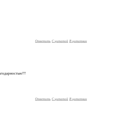
Ответить
С цитатой
В цитатник
агодарностью!!!
Ответить
С цитатой
В цитатник