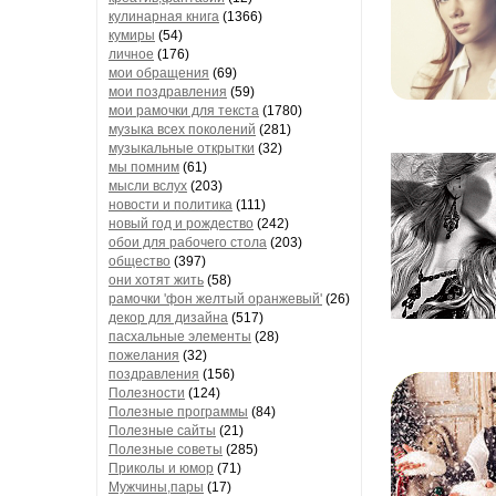
кулинарная книга
(1366)
кумиры
(54)
личное
(176)
мои обращения
(69)
мои поздравления
(59)
мои рамочки для текста
(1780)
музыка всех поколений
(281)
музыкальные открытки
(32)
мы помним
(61)
мысли вслух
(203)
новости и политика
(111)
новый год и рождество
(242)
обои для рабочего стола
(203)
общество
(397)
они хотят жить
(58)
рамочки 'фон желтый оранжевый'
(26)
декор для дизайна
(517)
пасхальные элементы
(28)
пожелания
(32)
поздравления
(156)
Полезности
(124)
Полезные программы
(84)
Полезные сайты
(21)
Полезные советы
(285)
Приколы и юмор
(71)
Мужчины,пары
(17)