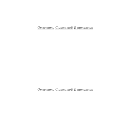
Ответить
С цитатой
В цитатник
Ответить
С цитатой
В цитатник