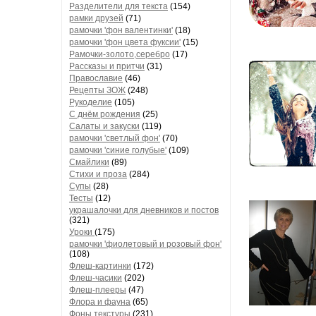
Разделители для текста
(154)
рамки друзей
(71)
рамочки 'фон валентинки'
(18)
рамочки 'фон цвета фуксии'
(15)
Рамочки-золото,серебро
(17)
Рассказы и притчи
(31)
Православие
(46)
Рецепты ЗОЖ
(248)
Рукоделие
(105)
С днём рождения
(25)
Салаты и закуски
(119)
рамочки 'светлый фон'
(70)
рамочки 'синие голубые'
(109)
Смайлики
(89)
Стихи и проза
(284)
Супы
(28)
Тесты
(12)
украшалочки для дневников и постов
(321)
Уроки
(175)
рамочки 'фиолетовый и розовый фон'
(108)
Флеш-картинки
(172)
Флеш-часики
(202)
Флеш-плееры
(47)
Флора и фауна
(65)
Фоны текстуры
(231)