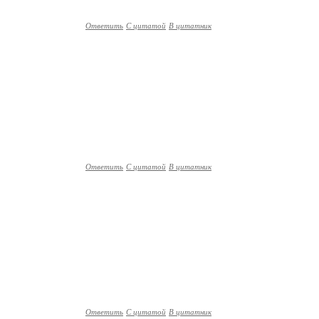
Ответить
С цитатой
В цитатник
Ответить
С цитатой
В цитатник
Ответить
С цитатой
В цитатник