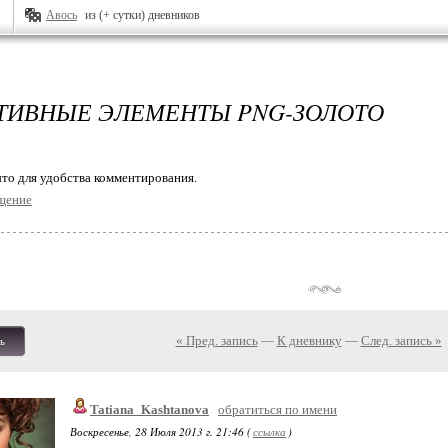
Авось
из (+ сутки) дневников
ТИВНЫЕ ЭЛЕМЕНТЫ PNG-ЗОЛОТО
то для удобства комментирования.
щение
« Пред. запись
—
К дневнику
—
След. запись »
ь
Tatiana_Kashtanova
обратиться по имени
Воскресенье, 28 Июля 2013 г. 21:46 (
ссылка
)