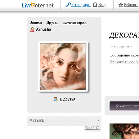
Регистрация
Вход
Рейтинги
Записи
Друзья
Комментарии
Arnusha
ДЕКОРА
+ в цитатник
Cообщение скры
Прочитать сооб
В друзья
Комментироват
Музыка
-
Все (10)