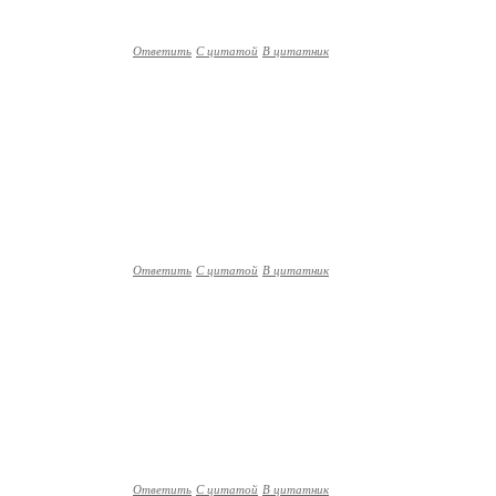
Ответить
С цитатой
В цитатник
Ответить
С цитатой
В цитатник
Ответить
С цитатой
В цитатник