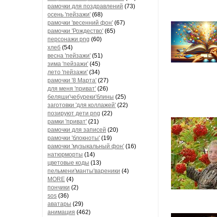
рамочки для поздравлений
(73)
осень 'пейзажи'
(68)
рамочки 'весенний фон'
(67)
рамочки 'Рождество'
(65)
персонажи png
(60)
хлеб
(54)
весна 'пейзажи'
(51)
зима 'пейзажи'
(45)
лето 'пейзажи'
(34)
рамочки '8 Марта'
(27)
для меня 'приват'
(26)
беляши'чебуреки'блины
(25)
заготовки 'для коллажей'
(22)
позируют дети png
(22)
рамки 'приват'
(21)
рамочки для записей
(20)
рамочки 'блокноты'
(19)
рамочки 'музыкальный фон'
(16)
натюрморты
(14)
цветовые коды
(13)
пельмени'манты'вареники
(4)
MORE
(4)
пончики
(2)
sos
(36)
аватары
(29)
анимация
(462)