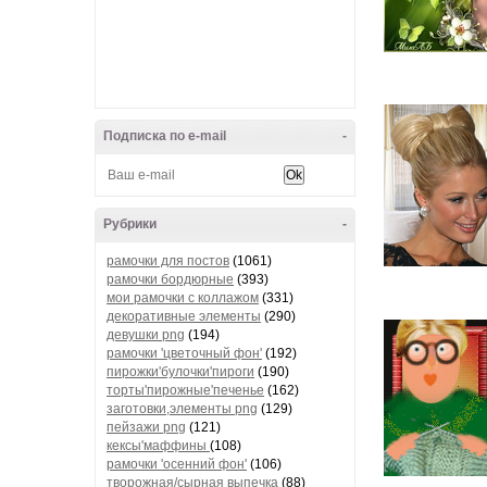
Подписка по e-mail
-
Рубрики
-
рамочки для постов
(1061)
рамочки бордюрные
(393)
мои рамочки с коллажом
(331)
декоративные элементы
(290)
девушки png
(194)
рамочки 'цветочный фон'
(192)
пирожки'булочки'пироги
(190)
торты'пирожные'печенье
(162)
заготовки,элементы png
(129)
пейзажи png
(121)
кексы'маффины
(108)
рамочки 'осенний фон'
(106)
творожная/сырная выпечка
(88)