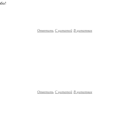
ибо!
Ответить
С цитатой
В цитатник
Ответить
С цитатой
В цитатник