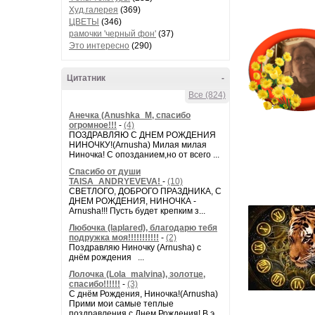
Худ.галерея
(369)
ЦВЕТЫ
(346)
рамочки 'черный фон'
(37)
Это интересно
(290)
Цитатник
-
Все (824)
Анечка (Anushka_M, спасибо
огромное!!!
-
(4)
ПОЗДРАВЛЯЮ С ДНЕМ РОЖДЕНИЯ
НИНОЧКУ!(Arnusha) Милая милая
Ниночка! С опозданием,но от всего ...
Спасибо от души
TAISA_ANDRYEVEVA!
-
(10)
СВЕТЛОГО, ДОБРОГО ПРАЗДНИКА, С
ДНЕМ РОЖДЕНИЯ, НИНОЧКА -
Arnusha!!! Пусть будет крепким з...
Любочка (laplared), благодарю тебя
подружка моя!!!!!!!!!!!
-
(2)
Поздравляю Ниночку (Arnusha) с
днём рождения ...
Лолочка (Lola_malvina), золотце,
спасибо!!!!!!
-
(3)
С днём Рождения, Ниночка!(Аrnusha)
Прими мои самые теплые
поздравления с Днем Рождения! В э...