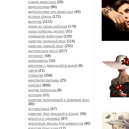
в мире животных
(26)
видеоролики
(90)
видеоролики про животных
(45)
вторые блюда
(172)
выпечка
(1112)
декор из скрап.наборов
(170)
дары природы десерт
(31)
домашние животные
(120)
рамочки 'зеленый фон'
(114)
рамочки 'зимний фон'
(255)
интересные фото
(217)
интернет
(58)
информеры
(10)
картинки с движущейся водой
(6)
свечи
(21)
открытки
(358)
кино'мультфильмы
(25)
клипарт
(808)
кнопки переходы
(8)
коллажи
(21)
рамочки 'коричневый и бежевый фон'
(80)
котоматрица
(67)
рамочки 'фон красный и бордо'
(56)
красота и здоровье
(97)
красочные фразы для комментов
(90)
креатив,фантазии
(12)