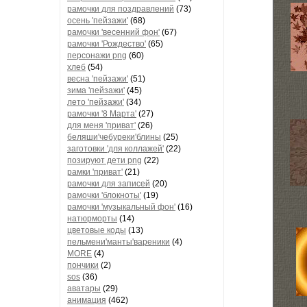
рамочки для поздравлений
(73)
осень 'пейзажи'
(68)
рамочки 'весенний фон'
(67)
рамочки 'Рождество'
(65)
персонажи png
(60)
хлеб
(54)
весна 'пейзажи'
(51)
зима 'пейзажи'
(45)
лето 'пейзажи'
(34)
рамочки '8 Марта'
(27)
для меня 'приват'
(26)
беляши'чебуреки'блины
(25)
заготовки 'для коллажей'
(22)
позируют дети png
(22)
рамки 'приват'
(21)
рамочки для записей
(20)
рамочки 'блокноты'
(19)
рамочки 'музыкальный фон'
(16)
натюрморты
(14)
цветовые коды
(13)
пельмени'манты'вареники
(4)
MORE
(4)
пончики
(2)
sos
(36)
аватары
(29)
анимация
(462)