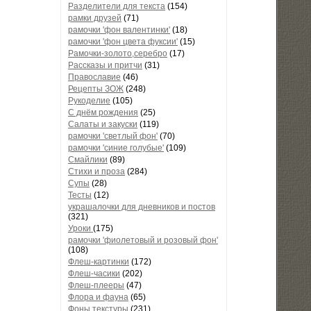
Разделители для текста
(154)
рамки друзей
(71)
рамочки 'фон валентинки'
(18)
рамочки 'фон цвета фуксии'
(15)
Рамочки-золото,серебро
(17)
Рассказы и притчи
(31)
Православие
(46)
Рецепты ЗОЖ
(248)
Рукоделие
(105)
С днём рождения
(25)
Салаты и закуски
(119)
рамочки 'светлый фон'
(70)
рамочки 'синие голубые'
(109)
Смайлики
(89)
Стихи и проза
(284)
Супы
(28)
Тесты
(12)
украшалочки для дневников и постов
(321)
Уроки
(175)
рамочки 'фиолетовый и розовый фон'
(108)
Флеш-картинки
(172)
Флеш-часики
(202)
Флеш-плееры
(47)
Флора и фауна
(65)
Фоны текстуры
(231)