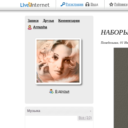
Регистрация
Вход
Рейтинги
Записи
Друзья
Комментарии
Arnusha
НАБОР
Понедельник, 01 Ию
В друзья
Музыка
-
Все (10)