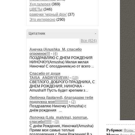
Худ.галерея
(369)
ЦВЕТЫ
(346)
рамочки 'черный фон'
(37)
Это интересно
(290)
Цитатник
-
Все (824)
Анечка (Anushka_M, спасибо
огромное!!!
-
(4)
ПОЗДРАВЛЯЮ С ДНЕМ РОЖДЕНИЯ
НИНОЧКУ!(Arnusha) Милая милая
Ниночка! С опозданием,но от всего ...
Спасибо от души
TAISA_ANDRYEVEVA!
-
(10)
СВЕТЛОГО, ДОБРОГО ПРАЗДНИКА, С
ДНЕМ РОЖДЕНИЯ, НИНОЧКА -
Arnusha!!! Пусть будет крепким з...
Любочка (laplared), благодарю тебя
подружка моя!!!!!!!!!!!
-
(2)
Поздравляю Ниночку (Arnusha) с
днём рождения ...
Лолочка (Lola_malvina), золотце,
спасибо!!!!!!
-
(3)
С днём Рождения, Ниночка!(Аrnusha)
Рубрики:
Фоны 
Прими мои самые теплые
поздравления с Днем Рождения! В э...
Метки:
фоны бе