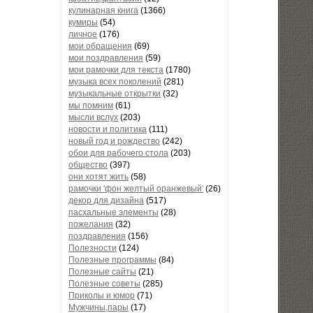
кулинарная книга
(1366)
кумиры
(54)
личное
(176)
мои обращения
(69)
мои поздравления
(59)
мои рамочки для текста
(1780)
музыка всех поколений
(281)
музыкальные открытки
(32)
мы помним
(61)
мысли вслух
(203)
новости и политика
(111)
новый год и рождество
(242)
обои для рабочего стола
(203)
общество
(397)
они хотят жить
(58)
рамочки 'фон желтый оранжевый'
(26)
декор для дизайна
(517)
пасхальные элементы
(28)
пожелания
(32)
поздравления
(156)
Полезности
(124)
Полезные программы
(84)
Полезные сайты
(21)
Полезные советы
(285)
Приколы и юмор
(71)
Мужчины,пары
(17)