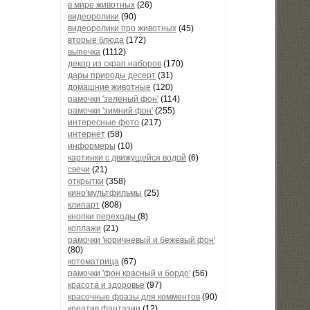
в мире животных
(26)
видеоролики
(90)
видеоролики про животных
(45)
вторые блюда
(172)
выпечка
(1112)
декор из скрап.наборов
(170)
дары природы десерт
(31)
домашние животные
(120)
рамочки 'зеленый фон'
(114)
рамочки 'зимний фон'
(255)
интересные фото
(217)
интернет
(58)
информеры
(10)
картинки с движущейся водой
(6)
свечи
(21)
открытки
(358)
кино'мультфильмы
(25)
клипарт
(808)
кнопки переходы
(8)
коллажи
(21)
рамочки 'коричневый и бежевый фон'
(80)
котоматрица
(67)
рамочки 'фон красный и бордо'
(56)
красота и здоровье
(97)
красочные фразы для комментов
(90)
креатив,фантазии
(12)