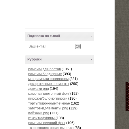
Подписка по e-mail
-
Рубрики
-
рамочки для постов
(1061)
рамочки бордюрные
(393)
мои рамочки с коллажом
(331)
декоративные элементы
(290)
девушки png
(194)
рамочки 'цветочный фон'
(192)
пирожки'булочки'пироги
(190)
торты'пирожные'печенье
(162)
заготовки,элементы png
(129)
пейзажи png
(121)
кексы'маффины
(108)
рамочки 'осенний фон'
(106)
творожная/сырная выпечка
(88)