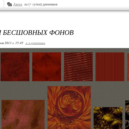
Авось
из (+ сутки) дневников
Ы БЕСШОВНЫХ ФОНОВ
ля 2013 г. 15:45
+ в цитатник