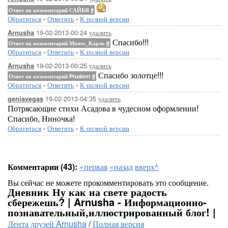
Ответ на комментарий САЙБЯ
#
Обратиться
-
Ответить
-
К полной версии
19-02-2013-00:24
удалить
Arnusha
Спасибо!!!
Ответ на комментарий Монте_Карло
#
Обратиться
-
Ответить
-
К полной версии
19-02-2013-00:25
удалить
Arnusha
Спасибо золотце!!!
Ответ на комментарий Prudent
#
Обратиться
-
Ответить
-
К полной версии
19-02-2013-04:35
удалить
geniavegas
Потрясающие стихи Асадова в чудесном оформлении!
Спасибо, Ниночка!
Обратиться
-
Ответить
-
К полной версии
Комментарии (43):
«первая
«назад
вверх^
Вы сейчас не можете прокомментировать это сообщение.
Дневник Ну как на свете радость
сбережешь? | Arnusha - Информационно-
познавательный,иллюстрированный блог! |
Лента друзей Arnusha
/
Полная версия