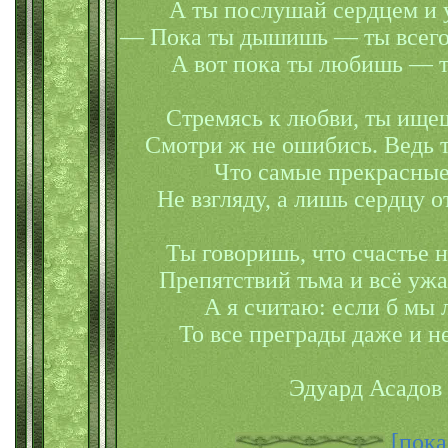
А ты послушай сердцем и
— Пока ты дышишь — ты всег
А вот пока ты любишь — 
Стремясь к любви, ты ище
Смотри ж не ошибись. Ведь т
Что самые прекрасные
Не взгляду, а лишь сердцу 
Ты говоришь, что счастье 
Препятствий тьма и всё уж
А я считаю: если б мы
То все преграды даже и н
Эдуард Асадов
[пока