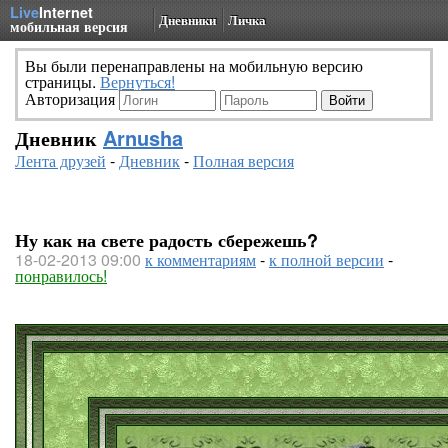
Live
Internet
Дневники
Личка
мобильная версия
Вы были перенаправлены на мобильную версию
страницы.
Вернуться!
Авторизация
Дневник
Arnusha
Лента друзей
-
Дневник
-
Полная версия
Ну как на свете радость сбережешь?
18-02-2013 09:00
к комментариям
-
к полной версии
-
понравилось!