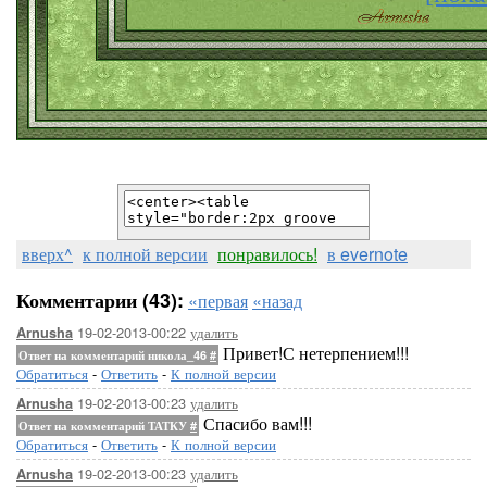
вверх^
к полной версии
понравилось!
в evernote
Комментарии (43):
«первая
«назад
19-02-2013-00:22
удалить
Arnusha
Привет!С нетерпением!!!
Ответ на комментарий никола_46
#
Обратиться
-
Ответить
-
К полной версии
19-02-2013-00:23
удалить
Arnusha
Спасибо вам!!!
Ответ на комментарий ТАТКУ
#
Обратиться
-
Ответить
-
К полной версии
19-02-2013-00:23
удалить
Arnusha