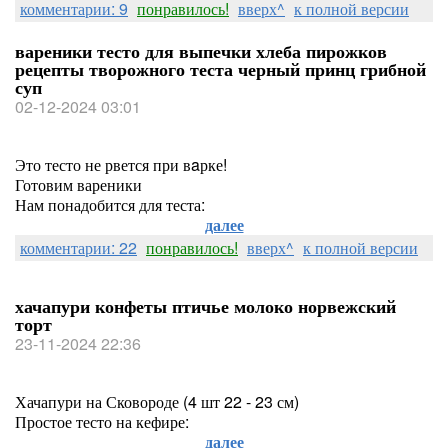
комментарии: 9
понравилось!
вверх^
к полной версии
вареники тесто для выпечки хлеба пирожков
рецепты творожного теста черный принц грибной
суп
02-12-2024 03:01
Это тесто не рвется при вaрке!
Готовим вареники
Нам понадобится для теста:
далее
комментарии: 22
понравилось!
вверх^
к полной версии
хачапури конфеты птичье молоко норвежский
торт
23-11-2024 22:36
Хачапури на Сковороде (4 шт 22 - 23 см)
Простое тесто на кефире:
далее