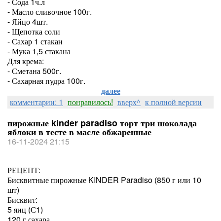
- Сода 1ч.л
- Масло сливочное 100г.
- Яйцо 4шт.
- Щепотка соли
- Сахар 1 стакан
- Мука 1,5 стакана
Для крема:
- Сметана 500г.
- Сахарная пудра 100г.
далее
комментарии: 1
понравилось!
вверх^
к полной версии
пирожные kinder paradiso торт три шоколада
яблоки в тесте в масле обжаренные
16-11-2024 21:15
РЕЦЕПТ:
Бисквитные пирожные KINDER Paradiso (850 г или 10
шт)
Бисквит:
5 яиц (С1)
120 г сахара