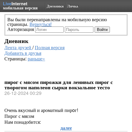
Live
Internet
Дневники
Личка
мобильная версия
Вы были перенаправлены на мобильную версию
страницы.
Вернуться!
Авторизация
Дневник
Лента друзей
/
Полная версия
Добавить в друзья
Страницы:
раньше»
пирог с мясом пирожки для ленивых пирог с
творогом наполеон сырки вокзальное тесто
26-12-2024 00:29
Очень вкусный и ароматный пирoг!
Пирог с мясом
Нам понадобится:
далее