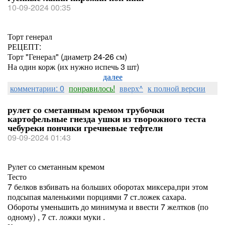
10-09-2024 00:35
Торт генерал
РЕЦЕПТ:
Торт "Генерал" (диаметр 24-26 см)
На один корж (их нужно испечь 3 шт)
далее
комментарии: 0
понравилось!
вверх^
к полной версии
рулет со сметанным кремом трубочки
картофельные гнезда ушки из творожного теста
чебуреки пончики гречневые тефтели
09-09-2024 01:43
Рулет со сметанным кремом
Тесто
7 белков взбивать на больших оборотах миксера,при этом
подсыпая маленькими порциями 7 ст.ложек сахара.
Обороты уменьшить до минимума и ввести 7 желтков (по
одному) , 7 ст. ложки муки .