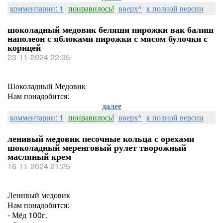
комментарии: 1
понравилось!
вверх^
к полной версии
шоколадный медовик беляши пирожки вак балиш
наполеон с яблоками пирожки с мясом булочки с
корицей
23-11-2024 22:35
Шоколадный Медовик
Нам понадобится:
далее
комментарии: 1
понравилось!
вверх^
к полной версии
ленивый медовик песочные кольца с орехами
шоколадный меренговый рулет творожный
масляный крем
16-11-2024 21:25
Ленивый медовик
Нам понадобится:
- Мёд 100г.