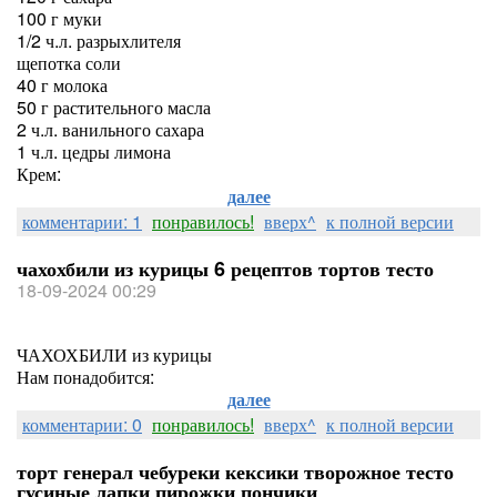
100 г муки
1/2 ч.л. разрыхлителя
щепотка соли
40 г молока
50 г растительного масла
2 ч.л. ванильного сахара
1 ч.л. цедры лимона
Крем:
далее
комментарии: 1
понравилось!
вверх^
к полной версии
чахохбили из курицы 6 рецептов тортов тесто
18-09-2024 00:29
ЧАХОХБИЛИ из курицы
Нам понадобится:
далее
комментарии: 0
понравилось!
вверх^
к полной версии
торт генерал чебуреки кексики творожное тесто
гусиные лапки пирожки пончики