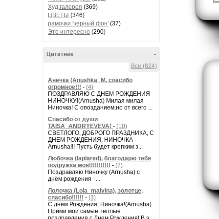
Худ.галерея
(369)
ЦВЕТЫ
(346)
рамочки 'черный фон'
(37)
Это интересно
(290)
Цитатник
-
Все (824)
Анечка (Anushka_M, спасибо
огромное!!!
-
(4)
ПОЗДРАВЛЯЮ С ДНЕМ РОЖДЕНИЯ
НИНОЧКУ!(Arnusha) Милая милая
Ниночка! С опозданием,но от всего ...
Спасибо от души
TAISA_ANDRYEVEVA!
-
(10)
СВЕТЛОГО, ДОБРОГО ПРАЗДНИКА, С
ДНЕМ РОЖДЕНИЯ, НИНОЧКА -
Arnusha!!! Пусть будет крепким з...
Любочка (laplared), благодарю тебя
подружка моя!!!!!!!!!!!
-
(2)
Поздравляю Ниночку (Arnusha) с
днём рождения ...
Лолочка (Lola_malvina), золотце,
спасибо!!!!!!
-
(3)
С днём Рождения, Ниночка!(Аrnusha)
Прими мои самые теплые
поздравления с Днем Рождения! В э...