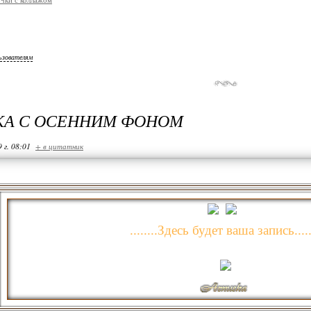
ьзователям
КА С ОСЕННИМ ФОНОМ
 г. 08:01
+ в цитатник
........Здесь будет ваша запись.....