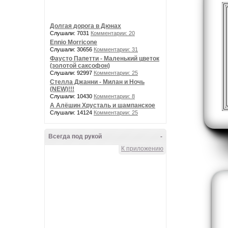
Долгая дорога в Дюнах
Слушали: 7031
Комментарии: 20
Ennio Morricone
Слушали: 30656
Комментарии: 31
Фаусто Папетти - Маленький цветок
(золотой саксофон)
Слушали: 92997
Комментарии: 25
Стелла Джанни - Милан и Ночь
(NEW)!!!
Слушали: 10430
Комментарии: 8
А Алёшин Хрусталь и шампанское
Слушали: 14124
Комментарии: 25
Всегда под рукой
-
К приложению