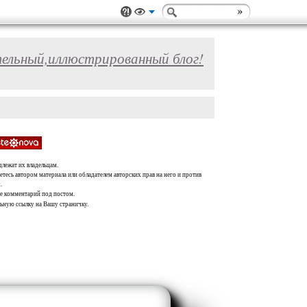
ельный,иллюстрированный блог!
длежат их владельцам.
тесь автором материала или обладателем авторских прав на него и против
.
те комментарий под постом.
льную ссылку на Вашу страничку.