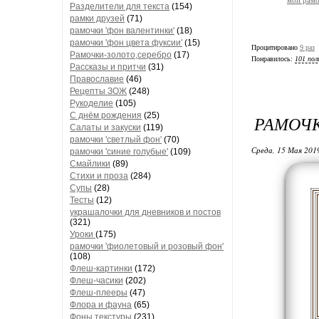
Разделители для текста
(154)
рамки друзей
(71)
рамочки 'фон валентинки'
(18)
рамочки 'фон цвета фуксии'
(15)
Процитировано
9 раз
Рамочки-золото,серебро
(17)
Понравилось:
101 пол
Рассказы и притчи
(31)
Православие
(46)
Рецепты ЗОЖ
(248)
Рукоделие
(105)
С днём рождения
(25)
РАМОЧ
Салаты и закуски
(119)
рамочки 'светлый фон'
(70)
Среда, 15 Мая 2019
рамочки 'синие голубые'
(109)
Смайлики
(89)
Стихи и проза
(284)
Супы
(28)
Тесты
(12)
украшалочки для дневников и постов
(321)
Уроки
(175)
рамочки 'фиолетовый и розовый фон'
(108)
Флеш-картинки
(172)
Флеш-часики
(202)
Флеш-плееры
(47)
Флора и фауна
(65)
Фоны текстуры
(231)