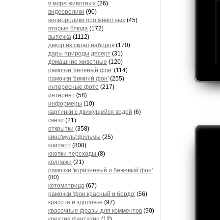
в мире животных
(26)
видеоролики
(90)
видеоролики про животных
(45)
вторые блюда
(172)
выпечка
(1112)
декор из скрап.наборов
(170)
дары природы десерт
(31)
домашние животные
(120)
рамочки 'зеленый фон'
(114)
рамочки 'зимний фон'
(255)
интересные фото
(217)
интернет
(58)
информеры
(10)
картинки с движущейся водой
(6)
свечи
(21)
открытки
(358)
кино'мультфильмы
(25)
клипарт
(808)
кнопки переходы
(8)
коллажи
(21)
рамочки 'коричневый и бежевый фон'
(80)
котоматрица
(67)
рамочки 'фон красный и бордо'
(56)
красота и здоровье
(97)
красочные фразы для комментов
(90)
креатив,фантазии
(12)