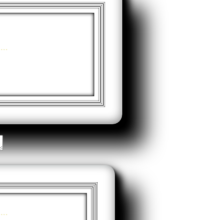
...
...