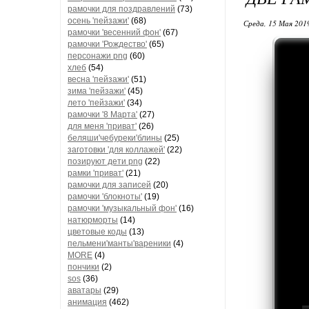
рамочки для поздравлений
(73)
осень 'пейзажи'
(68)
Среда, 15 Мая 2019
рамочки 'весенний фон'
(67)
рамочки 'Рождество'
(65)
персонажи png
(60)
хлеб
(54)
весна 'пейзажи'
(51)
зима 'пейзажи'
(45)
лето 'пейзажи'
(34)
рамочки '8 Марта'
(27)
для меня 'приват'
(26)
беляши'чебуреки'блины
(25)
заготовки 'для коллажей'
(22)
позируют дети png
(22)
рамки 'приват'
(21)
рамочки для записей
(20)
рамочки 'блокноты'
(19)
рамочки 'музыкальный фон'
(16)
натюрморты
(14)
цветовые коды
(13)
пельмени'манты'вареники
(4)
MORE
(4)
пончики
(2)
sos
(36)
аватары
(29)
анимация
(462)