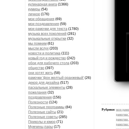
кулинарная книга
(1366)
кумиры
(54)
личное
(176)
мои обращения
(69)
мои поздравления
(59)
мои рамочки для текста
(1780)
музыка всех поколений
(281)
музыкальные открытки
(32)
мы помним
(61)
мысли вслух
(203)
новости и политика
(111)
новый год и рождество
(242)
обои для рабочего стола
(203)
общество
(397)
они хотят жить
(58)
рамочки 'фон желтый оранжевый'
(26)
декор для дизайна
(517)
пасхальные элементы
(28)
пожелания
(32)
поздравления
(156)
Полезности
(124)
Полезные программы
(84)
Рубрики:
мои рамо
Полезные сайты
(21)
рамочки 
Полезные советы
(285)
рамочки 
Приколы и юмор
(71)
рамочки
Мужчины,пары
(17)
мои рамо