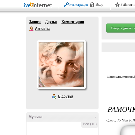
Регистрация
Вход
Рейтинги
Записи
Друзья
Комментарии
Создать дневник
Arnusha
Материал,выставленный
В друзья
РАМОЧКА
Музыка
-
Среда, 15 Мая 2019
Все (10)