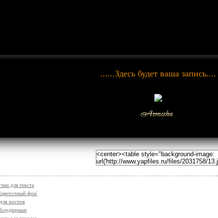
......Здесь будет ваша запись....
чки для текста
'цветочный фон'
для постов
 бордюрные
чки с коллажом