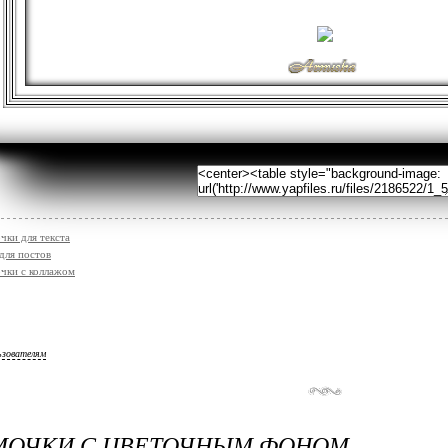
чки для текста
для постов
чки с коллажом
ьзователям
АМОЧКИ С ЦВЕТОЧНЫМ ФОНОМ