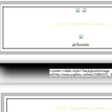
........Здесь будет ваша запись.....
........Здесь будет ваша запись.....