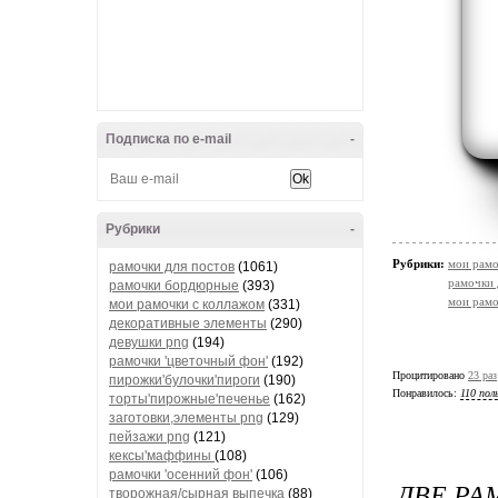
Подписка по e-mail
-
Рубрики
-
Рубрики:
мои рамо
рамочки для постов
(1061)
рамочки 
рамочки бордюрные
(393)
мои рамо
мои рамочки с коллажом
(331)
декоративные элементы
(290)
девушки png
(194)
рамочки 'цветочный фон'
(192)
Процитировано
23 раз
пирожки'булочки'пироги
(190)
Понравилось:
110 пол
торты'пирожные'печенье
(162)
заготовки,элементы png
(129)
пейзажи png
(121)
кексы'маффины
(108)
рамочки 'осенний фон'
(106)
ДВЕ Р
творожная/сырная выпечка
(88)