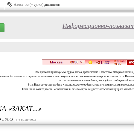
Авось
из (+ сутки) дневников
Информационно-познават
Все права на публикуемые аудио, видео, графические и текстовые материалы прина
 в моем блоге взят из открытых источников и используется исключительно в некоммерческих целях.Если Вы являе
его использования в моем блоге,пожалуйста, сообщите об этом
Если Ваше авторство не было указано,можете сообщить мне личным письмом или оставь
Если Вы не хотите,чтобы Вас беспокоили визитами,так же дайте знать,чтобы я убрала кликабе
 «ЗАКАТ...»
 г. 08:03
+ в цитатник