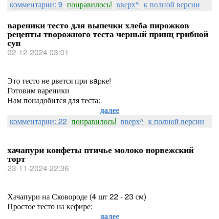
комментарии: 9
понравилось!
вверх^
к полной версии
вареники тесто для выпечки хлеба пирожков
рецепты творожного теста черный принц грибной
суп
02-12-2024 03:01
Это тесто не рвется при вaрке!
Готовим вареники
Нам понадобится для теста:
далее
комментарии: 22
понравилось!
вверх^
к полной версии
хачапури конфеты птичье молоко норвежский
торт
23-11-2024 22:36
Хачапури на Сковороде (4 шт 22 - 23 см)
Простое тесто на кефире:
далее