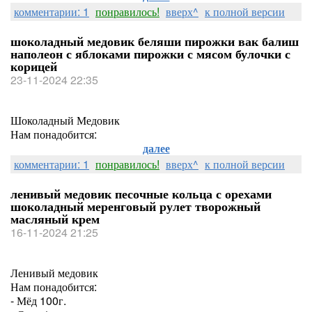
комментарии: 1
понравилось!
вверх^
к полной версии
шоколадный медовик беляши пирожки вак балиш
наполеон с яблоками пирожки с мясом булочки с
корицей
23-11-2024 22:35
Шоколадный Медовик
Нам понадобится:
далее
комментарии: 1
понравилось!
вверх^
к полной версии
ленивый медовик песочные кольца с орехами
шоколадный меренговый рулет творожный
масляный крем
16-11-2024 21:25
Ленивый медовик
Нам понадобится:
- Мёд 100г.