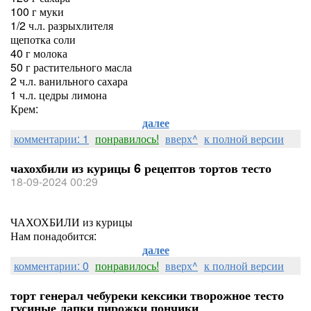
100 г муки
1/2 ч.л. разрыхлителя
щепотка соли
40 г молока
50 г растительного масла
2 ч.л. ванильного сахара
1 ч.л. цедры лимона
Крем:
далее
комментарии: 1
понравилось!
вверх^
к полной версии
чахохбили из курицы 6 рецептов тортов тесто
18-09-2024 00:29
ЧАХОХБИЛИ из курицы
Нам понадобится:
далее
комментарии: 0
понравилось!
вверх^
к полной версии
торт генерал чебуреки кексики творожное тесто
гусиные лапки пирожки пончики