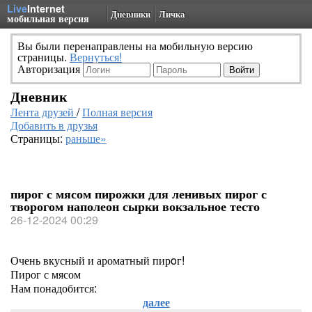
Live
Internet
Дневники
Личка
мобильная версия
Вы были перенаправлены на мобильную версию
страницы.
Вернуться!
Авторизация
Дневник
Лента друзей
/
Полная версия
Добавить в друзья
Страницы:
раньше»
пирог с мясом пирожки для ленивых пирог с
творогом наполеон сырки вокзальное тесто
26-12-2024 00:29
Очень вкусный и ароматный пирoг!
Пирог с мясом
Нам понадобится:
далее