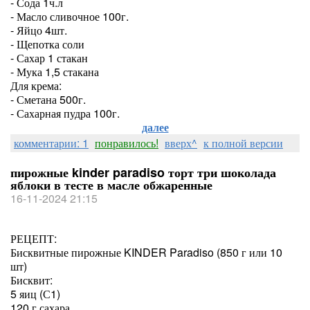
- Сода 1ч.л
- Масло сливочное 100г.
- Яйцо 4шт.
- Щепотка соли
- Сахар 1 стакан
- Мука 1,5 стакана
Для крема:
- Сметана 500г.
- Сахарная пудра 100г.
далее
комментарии: 1
понравилось!
вверх^
к полной версии
пирожные kinder paradiso торт три шоколада
яблоки в тесте в масле обжаренные
16-11-2024 21:15
РЕЦЕПТ:
Бисквитные пирожные KINDER Paradiso (850 г или 10
шт)
Бисквит:
5 яиц (С1)
120 г сахара