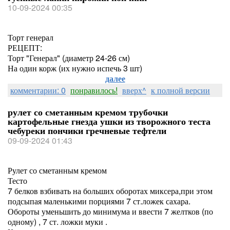
10-09-2024 00:35
Торт генерал
РЕЦЕПТ:
Торт "Генерал" (диаметр 24-26 см)
На один корж (их нужно испечь 3 шт)
далее
комментарии: 0
понравилось!
вверх^
к полной версии
рулет со сметанным кремом трубочки
картофельные гнезда ушки из творожного теста
чебуреки пончики гречневые тефтели
09-09-2024 01:43
Рулет со сметанным кремом
Тесто
7 белков взбивать на больших оборотах миксера,при этом
подсыпая маленькими порциями 7 ст.ложек сахара.
Обороты уменьшить до минимума и ввести 7 желтков (по
одному) , 7 ст. ложки муки .