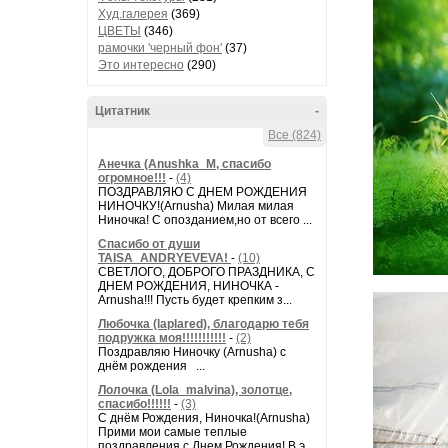
Худ.галерея
(369)
ЦВЕТЫ
(346)
рамочки 'черный фон'
(37)
Это интересно
(290)
Цитатник
-
Все (824)
Анечка (Anushka_M, спасибо
огромное!!!
-
(4)
ПОЗДРАВЛЯЮ С ДНЕМ РОЖДЕНИЯ
НИНОЧКУ!(Arnusha) Милая милая
Ниночка! С опозданием,но от всего ...
Спасибо от души
TAISA_ANDRYEVEVA!
-
(10)
СВЕТЛОГО, ДОБРОГО ПРАЗДНИКА, С
ДНЕМ РОЖДЕНИЯ, НИНОЧКА -
Arnusha!!! Пусть будет крепким з...
Любочка (laplared), благодарю тебя
подружка моя!!!!!!!!!!!
-
(2)
Поздравляю Ниночку (Arnusha) с
днём рождения ...
Лолочка (Lola_malvina), золотце,
спасибо!!!!!!
-
(3)
С днём Рождения, Ниночка!(Аrnusha)
Прими мои самые теплые
поздравления с Днем Рождения! В э...