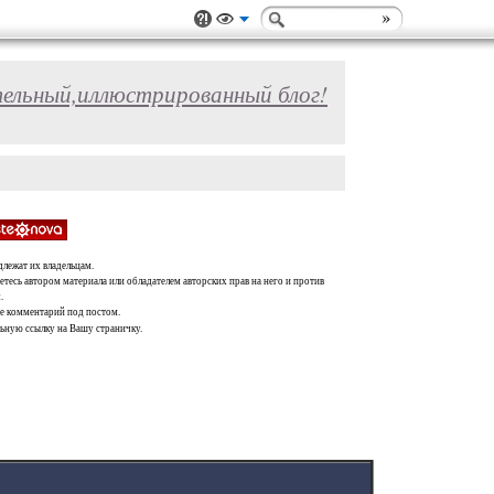
ельный,иллюстрированный блог!
длежат их владельцам.
тесь автором материала или обладателем авторских прав на него и против
.
те комментарий под постом.
льную ссылку на Вашу страничку.