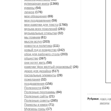
кулинарная книга
(1366)
кумиры
(54)
личное
(176)
мои обращения
(69)
мои поздравления
(59)
мои рамочки для текста
(1780)
музыка всех поколений
(281)
музыкальные открытки
(32)
мы помним
(61)
мысли вслух
(203)
новости и политика
(111)
новый год и рождество
(242)
обои для рабочего стола
(203)
общество
(397)
они хотят жить
(58)
рамочки 'фон желтый оранжевый'
(26)
декор для дизайна
(517)
пасхальные элементы
(28)
пожелания
(32)
поздравления
(156)
Полезности
(124)
Полезные программы
(84)
Полезные сайты
(21)
Рубрики:
декор дл
Полезные советы
(285)
аватары
Приколы и юмор
(71)
Мужчины,пары
(17)