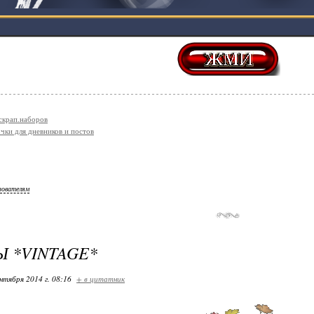
 скрап.наборов
чки для дневников и постов
зователям
Ы *VINTAGE*
нтября 2014 г. 08:16
+ в цитатник