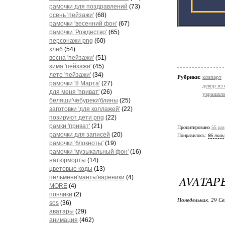
рамочки для поздравлений
(73)
осень 'пейзажи'
(68)
рамочки 'весенний фон'
(67)
рамочки 'Рождество'
(65)
персонажи png
(60)
хлеб
(54)
весна 'пейзажи'
(51)
зима 'пейзажи'
(45)
лето 'пейзажи'
(34)
Рубрики:
клипарт
рамочки '8 Марта'
(27)
декор из
для меня 'приват'
(26)
украшало
беляши'чебуреки'блины
(25)
заготовки 'для коллажей'
(22)
позируют дети png
(22)
рамки 'приват'
(21)
Процитировано
55 раз
рамочки для записей
(20)
Понравилось:
86 поль
рамочки 'блокноты'
(19)
рамочки 'музыкальный фон'
(16)
натюрморты
(14)
цветовые коды
(13)
AVAТАР
пельмени'манты'вареники
(4)
MORE
(4)
пончики
(2)
Понедельник, 29 Се
sos
(36)
аватары
(29)
анимация
(462)