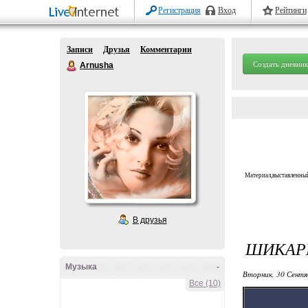
Регистрация
Вход
Рейтинги
Записи
Друзья
Комментарии
Создать дневник
Arnusha
Материал,выставленный
В друзья
ШИКАР
Музыка
-
Вторник, 30 Сентя
Все (10)