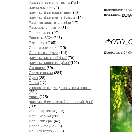
Разделители для текста
(154)
рамки друзей
(71)
Процитировано
43 раз
рамочки 'фон валентинки'
(18)
Понравилось:
86 поль
рамочки 'фон цвета фуксии'
(15)
Рамочки-золото,серебро
(17)
Рассказы и притчи
(31)
Православие
(46)
Рецепты ЗОЖ
(248)
ФОТО_
Рукоделие
(105)
С днём рождения
(25)
Понедельник, 29 Се
Салаты и закуски
(119)
рамочки 'светлый фон'
(70)
рамочки 'синие голубые'
(109)
Смайлики
(89)
Стихи и проза
(284)
Супы
(28)
Тесты
(12)
украшалочки для дневников и постов
(321)
Уроки
(175)
рамочки 'фиолетовый и розовый фон'
(108)
Флеш-картинки
(172)
Флеш-часики
(202)
Флеш-плееры
(47)
Флора и фауна
(65)
Фоны текстуры
(231)