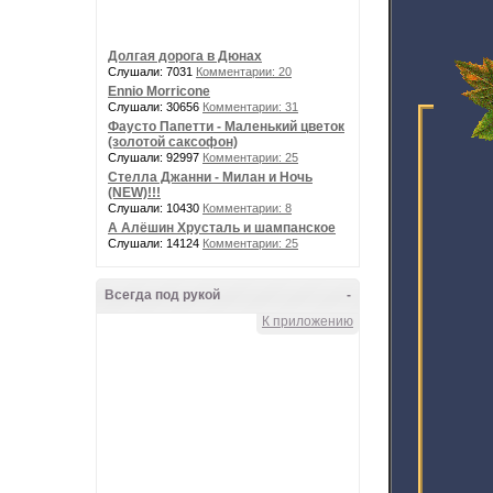
Долгая дорога в Дюнах
Слушали: 7031
Комментарии: 20
Ennio Morricone
Слушали: 30656
Комментарии: 31
Фаусто Папетти - Маленький цветок
(золотой саксофон)
Слушали: 92997
Комментарии: 25
Стелла Джанни - Милан и Ночь
(NEW)!!!
Слушали: 10430
Комментарии: 8
А Алёшин Хрусталь и шампанское
Слушали: 14124
Комментарии: 25
Всегда под рукой
-
К приложению