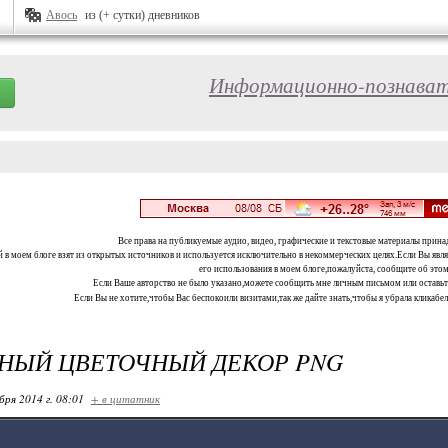
Авось
из (+ сутки) дневников
Информационно-познават
Все права на публикуемые аудио, видео, графические и текстовые материалы прина
 в моем блоге взят из открытых источников и используется исключительно в некоммерческих целях.Если Вы являе
его использования в моем блоге,пожалуйста, сообщите об этом
Если Ваше авторство не было указано,можете сообщить мне личным письмом или оставь
Если Вы не хотите,чтобы Вас беспокоили визитами,так же дайте знать,чтобы я убрала кликабе
НЫЙ ЦВЕТОЧНЫЙ ДЕКОР PNG
бря 2014 г. 08:01
+ в цитатник