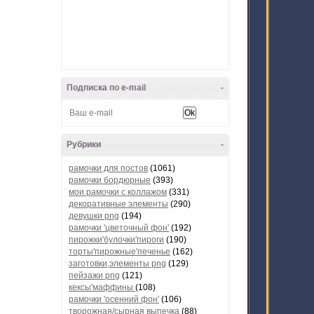
Подписка по e-mail
-
Рубрики
-
рамочки для постов
(1061)
рамочки бордюрные
(393)
мои рамочки с коллажом
(331)
декоративные элементы
(290)
девушки png
(194)
рамочки 'цветочный фон'
(192)
пирожки'булочки'пироги
(190)
торты'пирожные'печенье
(162)
заготовки,элементы png
(129)
пейзажи png
(121)
кексы'маффины
(108)
рамочки 'осенний фон'
(106)
творожная/сырная выпечка
(88)