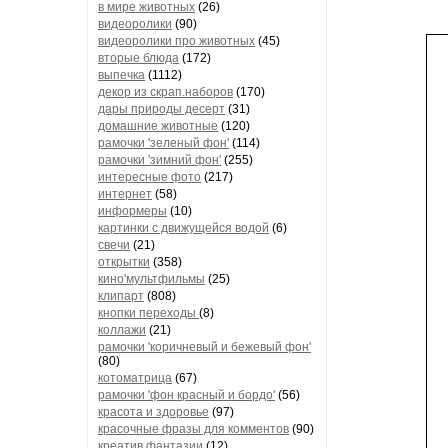
в мире животных
(26)
видеоролики
(90)
видеоролики про животных
(45)
вторые блюда
(172)
выпечка
(1112)
декор из скрап.наборов
(170)
дары природы десерт
(31)
домашние животные
(120)
рамочки 'зеленый фон'
(114)
рамочки 'зимний фон'
(255)
интересные фото
(217)
интернет
(58)
информеры
(10)
картинки с движущейся водой
(6)
свечи
(21)
открытки
(358)
кино'мультфильмы
(25)
клипарт
(808)
кнопки переходы
(8)
коллажи
(21)
рамочки 'коричневый и бежевый фон'
(80)
котоматрица
(67)
рамочки 'фон красный и бордо'
(56)
красота и здоровье
(97)
красочные фразы для комментов
(90)
креатив,фантазии
(12)